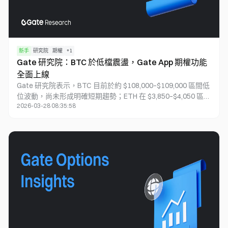
新手
研究院
期權
+
1
Gate 研究院：BTC 於低檔震盪，Gate App 期權功能
全面上線
Gate 研究院表示，BTC 目前於約 $108,000–$109,000 區間低
位波動，尚未形成明確短期趨勢；ETH 在 $3,850–$4,050 區間
2026-03-28 08:35:58
盤整，賣壓持續存在，但相較於先前，跌幅已明顯收斂。