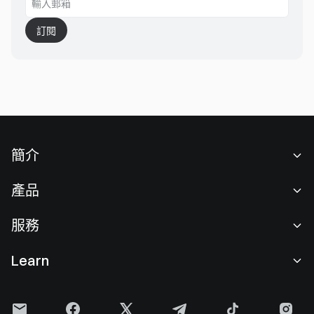
訂閱
簡介
關於我們
產品
職業機會
C2C
服務
新聞中心
閃兑與大宗交易
VIP 權益
F1 紅牛車隊官方贊助商
Learn
現貨交易
機構服務
用戶協議
學院
槓桿交易
建議反饋
風險警示
Gate 快訊
理財中心