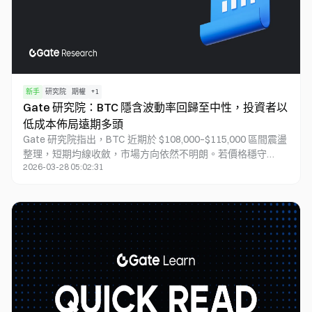
新手
研究院
期權
+
1
Gate 研究院：BTC 隱含波動率回歸至中性，投資者以
低成本佈局遠期多頭
Gate 研究院指出，BTC 近期於 $108,000–$115,000 區間震盪
整理，短期均線收斂，市場方向依然不明朗。若價格穩守
2026-03-28 05:02:31
$107,000 支撐，行情可能持續整理；若能放量突破
$115,000，則有望開啟新一輪上漲。ETH 則在 $3,850–$4,250
區間波動，動能偏弱，但若突破 $4,100–$4,200，或將重啟升
勢。整體來看，市場於關鍵區間反覆震盪，資金面趨於謹慎。