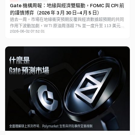
Gate 機構周報：地緣與經濟雙驅動，FOMC 與 CPI 前
的謹慎博弈（2026 年 3 月 30 日–4 月 5 日）
過去一周，市場在地緣衝突預期反覆與經濟數據超預期的共同
作用下波動加劇，WTI 原油周漲超 7% 並一度升至 113 美元以
2026-06-02 07:52:01
上，疊加強勁的零售、ISM 與非農數據，美股反彈、貴金屬創
新高，加密資產隨風險偏好回升。資金層面，BTC ETF 周度小
幅淨流入約 2,230 萬美元，ETH ETF 延續淨流出，季末再平衡
導致資金流入後快速流出。鏈上方面，TradFi 交易量向原油與
貴金屬集中，DEX 格局重排，Meteora 交易量顯著上升，穩
定幣總量高位震盪，資金向 DeFi 穩定幣與借貸集中。衍生品
方面，BTC 持倉量回落至約 210 億美元，資金費率回歸中
性，Skew 維持負值、DVOL 高位震盪。上周關注 FOMC 紀
要、CPI 數據及代幣解鎖。