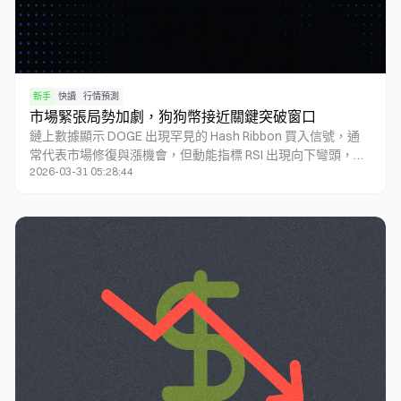
新手
快讀
行情預測
市場緊張局勢加劇，狗狗幣接近關鍵突破窗口
鏈上數據顯示 DOGE 出現罕見的 Hash Ribbon 買入信號，通
常代表市場修復與漲機會，但動能指標 RSI 出現向下彎頭，若
2026-03-31 05:28:44
無法突破壓力位，夏季可能陷入盤整行情。