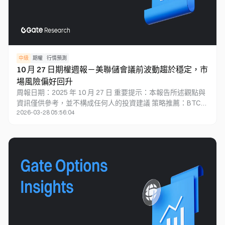
中級
期權
行情預測
10 月 27 日期權週報－美聯儲會議前波動趨於穩定，市
場風險偏好回升
周報日期：2025 年 10 月 27 日 重要提示：本報告所述觀點與
資訊僅供參考，並不構成任何人的投資建議 策略推薦：BTC
2026-03-28 05:56:04
看漲日曆價差