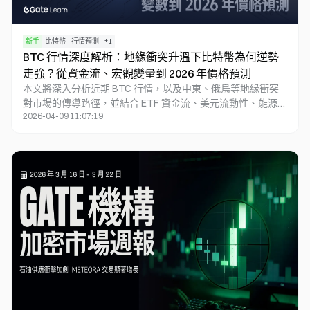
新手
比特幣
行情預測
+
1
BTC 行情深度解析：地緣衝突升溫下比特幣為何逆勢
走強？從資金流、宏觀變量到 2026 年價格預測
本文將深入分析近期 BTC 行情，以及中東、俄烏等地緣衝突
對市場的傳導路徑，並結合 ETF 資金流、美元流動性、能源價
2026-04-09 11:07:19
格與風險偏好變化，建立比特幣未來 3 - 6 個月的價格情境預
測與關鍵觀察指標，協助投資者於高波動週期中，打造更具可
執行性的交易與風控框架。