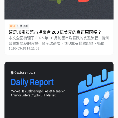
中級
行情預測
這是加密貨幣市場爆倉 200 億美元的真正原因嗎？
本文全面梳理了 2025 年 10 月加密市場暴跌的完整流程：從川
普關於關稅的言論引發全球避險，到 USDe 價格脫鉤、循環借
2026-03-28 14:22:08
貸導致清算，以及做市商強制平倉所造成的連鎖反應。文章揭
示高收益穩定幣體系的結構性脆弱，並說明槓桿疊加在極端行
情下如何觸發系統性風險。最後指出，「高收益即高風險」是
金融的鐵律。