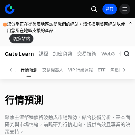
註冊
您似乎正在從美國地區訪問我們的網站。請切換到美國網站以使
用您所在地區支援的產品。
切換站點
Gate Learn
課程
加密貨幣
交易技術
Web3
傳統金
片
日報
行情預測
交易機器人
VIP 行業週報
ETF
焦點快訊
行情預測
聚焦主流幣種價格波動與市場趨勢，結合技術分析、基本面
研究與市場情緒，前瞻研判行情走向，提供高效且專業的決
策支持。