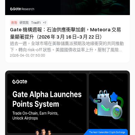
進階
研究院
TradFi
+
7
Gate 機構週報：石油供應衝擊加劇，Meteora 交易
量顯著提升（2026 年 3 月 16 日–3 月 22 日）
過去一週，全球市場在美聯儲鷹派預期及地緣衝突的共同推動
下，轉向 risk-off 狀態。美國國債收益率上升，壓制了風險資
2026-04-01 07:50:00
產的估值；黃金與白銀在前期大幅上漲後出現超過 10% 的回
調，加密貨幣市場同步走弱，BTC 跌破 7 萬美元。與此同時，
原油因市場預期潛在供應衝擊而保持韌性，能源因素仍對通脹
走勢產生擾動。在資金層面，BTC 與 ETH ETF 均出現淨流
出，短期增量資金放緩，但整體 AUM 依然處於高位，長期配
置資金尚未撤出。鏈上結構方面，DEX 流動性進一步向頭部與
高效率協議集中，Meteora 快速崛起，重塑交易格局；穩定幣
邊際增量主要來自協議型資產，DeFi 信貸需求更多回流至穩定
幣套利及資金周轉場景。衍生品市場中，資金費率持續為負，
Skew 再度轉空，隱含波動率維持高位，市場仍在為不確定性
與下行風險定價。本週，核心 PCE、GDP 與初請失業金等關鍵
宏觀數據將成為定價主線，同時地緣局勢及能源供給變化仍可
能加劇市場波動。