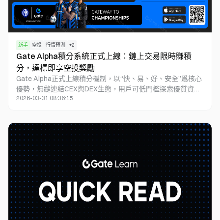
新手
空投
行情預測
+
2
Gate Alpha積分系統正式上線：鏈上交易限時賺積
分，達標即享空投獎勵
Gate Alpha正式上線積分機制，以“快、易、好、安全”爲核心
優勢，無縫連結CEX與DEX生態，用戶可低門檻探索優質資
2026-03-31 08:36:15
產，直接使用交易所USDT交易鏈上早期潛力代幣。積分具備
時效性強、玩法豐富、獎勵豐厚等亮點，通過限時三周的“積
分狂歡節”五大主題活動釋放多重激勵，包括代幣空投、神祕
盲盒及數十萬美元獎池，單帳號最高可獲超130U獎勵。