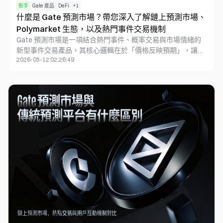
新手
Gate 産品
DeFi
+
1
什麼是 Gate 預測市場？帶您深入了解鏈上預測市場、
Polymarket 生態，以及熱門事件交易機制
Gate 預測市場是一項結合熱門事件、概率交易與市場情緒的
新型事件交易產品，其核心邏輯在於「價格反映預期」，讓用
2026-05-12 02:26:49
戶能針對未來事件結果進行交易與判斷。隨著鏈上預測市場的
迅速發展，預測市場已從傳統競猜工具逐步演變成資訊聚合與
概率定價的基礎設施。