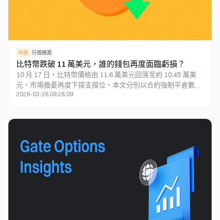
中級
行情預測
比特幣跌破 11 萬美元，誰的錢包再度面臨虧損？
10 月 17 日，比特幣價格由 11.6 萬美元回落至約 10.45 萬美
元，市場擔憂再度下探支撐位。本文分別以合約強制平倉數
2026-03-28 09:28:09
據、ETF 資金淨流向、技術面支撐位及中長期趨勢等角度，分
析目前市場特性與潛在風險，探討加密貨幣市場是否正出現轉
熊跡象。