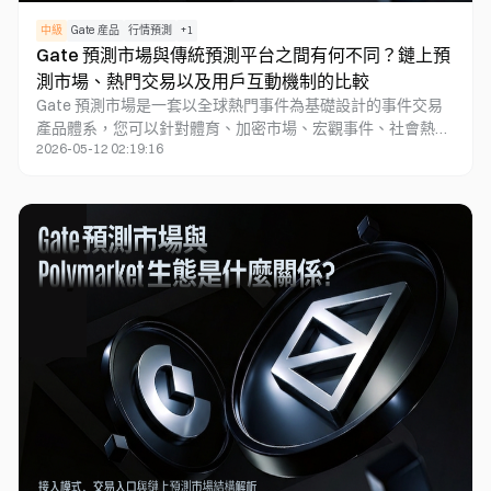
中級
Gate 産品
行情預測
+
1
Gate 預測市場與傳統預測平台之間有何不同？鏈上預
測市場、熱門交易以及用戶互動機制的比較
Gate 預測市場是一套以全球熱門事件為基礎設計的事件交易
產品體系，您可以針對體育、加密市場、宏觀事件、社會熱門
2026-05-12 02:19:16
話題等多元主題，預測並交易未來結果。與傳統「固定賠率」
模式相比，預測市場更偏向「概率定價市場」，事件結果會隨
著市場交易行為不斷調整。