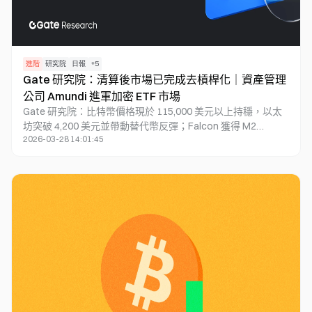
進階
研究院
日報
+
5
Gate 研究院：清算後市場已完成去槓桿化｜資產管理
公司 Amundi 進軍加密 ETF 市場
Gate 研究院：比特幣價格現於 115,000 美元以上持穩，以太
坊突破 4,200 美元並帶動替代幣反彈；Falcon 獲得 M2
2026-03-28 14:01:45
Capital 及 Cypher Capital 的策略性投資 1,000 萬美元，24 小
時內上升 27.2%；Bella Protocol 與 AITECH 展開策略合作，
BEL 因此上升 36.9%；Kalshi 與 Pyth Network 合作，首次將
即時預測市場數據上鏈；資產管理公司 Amundi 計劃進軍加密
ETF 市場，進一步加速加密資產與傳統金融的融合。市場清算
後，整體去槓桿化，結構性資本與機構需求依然存在。