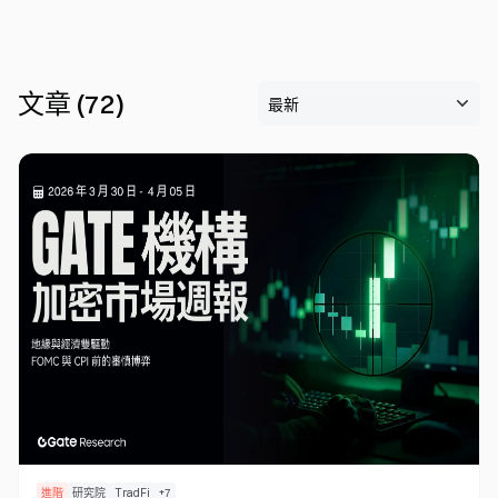
文章
(
72
)
進階
研究院
TradFi
+
7