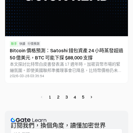
新手
快讀
行情預測
Bitcoin 價格預測：Satoshi 錢包資產 24 小時蒸發超過
50 億美元，BTC 可能下探 $88,000 支撐
本文探討比特幣白皮書發表滿 17 週年時，加密貨幣市場的緊
繃氛圍。即使美國聯邦準備理事會已降息，比特幣價格仍未站
2026-03-28 03:35:54
穩，市場對去中心化願景的質疑愈發升高。
1
2
3
4
5
訂閱我們，換個角度，讀懂加密世界