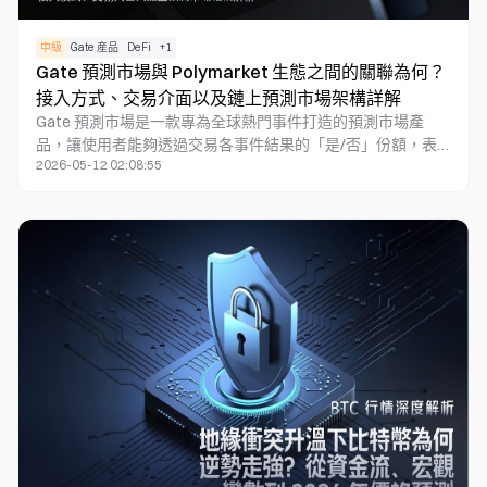
中級
Gate 産品
DeFi
+
1
Gate 預測市場與 Polymarket 生態之間的關聯為何？
接入方式、交易介面以及鏈上預測市場架構詳解
Gate 預測市場是一款專為全球熱門事件打造的預測市場產
品，讓使用者能夠透過交易各事件結果的「是/否」份額，表
2026-05-12 02:08:55
達對未來事件發生機率的看法並進行定價。隨著預測市場逐步
融入資訊金融化（InfoFi），越來越多平台嘗試將熱門事件、
市場情緒與鏈上交易機制相結合。