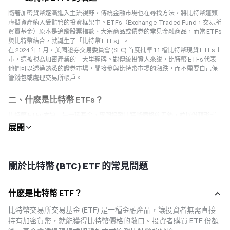
隨著加密貨幣逐漸進入主流視野，傳統金融市場也在尋找方法，將比特幣這類
虛擬資產納入受監管的投資框架中。ETFs（Exchange-Traded Fund，交易所
買賣基金）原本是追蹤股票指數、大宗商品或債券的常見金融商品，而當 ETFs
與比特幣結合，就誕生了「比特幣 ETFs」。
在 2024 年 1 月，美國證券交易委員會 (SEC) 首度批準 11 檔比特幣現貨 ETFs 上
市，這被視為加密產業的一大里程碑。對傳統投資人來說，比特幣 ETFs 代表
他們可以透過熟悉的證券市場，間接參與比特幣市場的漲跌，而不需要自己保
管錢包或處理交易所帳戶。
二、什麽是比特幣 ETFs？
比特幣 ETFs 本質上是一種基金，專門追蹤比特幣價格的走勢，並以份額形式
在傳統交易所掛牌交易。投資人購買 ETFs 股份後，即可獲得比特幣市場的價
格曝光，而不需要直接擁有比特幣。
依標的不同，比特幣 ETFs 可分為兩大類：
1. 比特幣期貨 ETFs
關於比特幣 (BTC) ETF 的常見問題
- 投資標的是比特幣期貨合約，而非現貨。
- 在美國，CFTC（商品期貨交易委員會）監管期貨市場，SEC 監管 ETFs 架
構。
什麽是比特幣 ETF？
2. 比特幣現貨 ETFs
比特幣交易所交易基金 (ETF) 是一種金融產品，讓投資者無需直接
- 直接持有真實的比特幣現貨，由託管機構保存。
- ETFs 股價緊密追蹤比特幣即時價格，不需擔心期貨展期成本。
持有加密貨幣，就能獲得比特幣價格的敞口。投資者購買 ETF 份額
- 2024 年 1 月，SEC 批準了 BlackRock、Fidelity、Grayscale 等資產管理巨頭