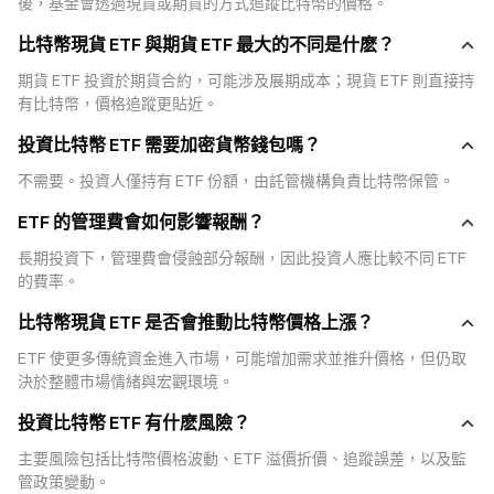
後，基金會透過現貨或期貨的方式追蹤比特幣的價格。
推出的現貨 ETFs。
現貨 ETFs 的推出，被視為推動比特幣邁向主流投資市場的重要突破。
比特幣現貨 ETF 與期貨 ETF 最大的不同是什麽？
期貨 ETF 投資於期貨合約，可能涉及展期成本；現貨 ETF 則直接持
三、比特幣現貨 ETFs 與直接持有比特幣的差異
有比特幣，價格追蹤更貼近。
對投資人而言，購買比特幣 ETFs 與直接買入比特幣有幾個明顯差異：
- 所有權：ETFs 投資人持有的是基金份額，而不是區塊鏈上的實際比特幣，比
投資比特幣 ETF 需要加密貨幣錢包嗎？
特幣現貨由託管機構保管，投資人無需管理私鑰或錢包。
- 交易方式：比特幣市場全年無休，24/7 開放，ETFs 則受限於傳統交易所時
不需要。投資人僅持有 ETF 份額，由託管機構負責比特幣保管。
間，例如紐約證交所 (NYSE) 的正常交易時段。
- 成本結構：ETFs 有年度管理費 (Expense Ratio) ，通常介於 0.2% – 1% 之間，
ETF 的管理費會如何影響報酬？
直接持有比特幣的成本則來自交易所手續費與可能的託管費。
- 監管差異：ETFs 屬於受 SEC 管轄的證券商品，直接購買比特幣則缺乏同等程
長期投資下，管理費會侵蝕部分報酬，因此投資人應比較不同 ETF 
度的監管保障，投資人需自行承擔交易所倒閉、駭客攻擊等風險。
的費率。
這些差異讓比特幣 ETFs 成為一種「降低進入門檻」的投資選項，尤其適合對
加密市場陌生的傳統投資人。
比特幣現貨 ETF 是否會推動比特幣價格上漲？
ETF 使更多傳統資金進入市場，可能增加需求並推升價格，但仍取
四、比特幣現貨 ETFs 的優勢
決於整體市場情緒與宏觀環境。
比特幣現貨 ETFs 受到關注的原因，在於它能結合傳統金融市場的安全性與透
明度，同時保有加密資產的投資潛力。主要優勢包括：
投資比特幣 ETF 有什麽風險？
比特幣現貨 ETFs 的優勢一：進入門檻低
主要風險包括比特幣價格波動、ETF 溢價折價、追蹤誤差，以及監
投資人不需要學習錢包操作或管理私鑰，只要有券商帳戶即可投資。
管政策變動。
比特幣現貨 ETFs 的優勢二：受監管的市場