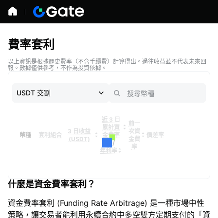
費率套利
以上資訊是根據歷史費率（不含手續費）計算得出。過往收益並不代表未來回
報。數據僅供參考，不作為投資依據。
USDT 交割
近 3 日
前一
累計資
3 日收益
次資
幣種
套利組合
金費率
價差率
(USDT)
金費
/
率
年利率
什麼是資金費率套利？
資金費率套利 (Funding Rate Arbitrage) 是一種市場中性
策略，讓交易者能利用永續合約中多空雙方定期支付的「資