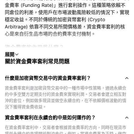
金費率 (Funding Rate)」進行套利操作。這種策略依賴不
同倉位的利差，使用戶在市場波動風險較低的情況下，實現
穩定收益。不同於傳統的加密貨幣套利 (Crypto
Arbitrage) 依靠不同交易所間價格差，資金費率套利的核
心是來自衍生品市場的合約費率支付機制。
資金費率的作用是什麼？
資金費率是用來平衡永續合約價格與現貨價格的機制。由於
關於資金費率套利常見問題
永續合約沒有到期日，交易所通過定期的「資金費用」來維
持合約價格貼近現貨：- 當資金費率為正時：多頭支付給空
什麼是加密貨幣交易中的資金費率套利？
頭。- 當資金費率為負時：空頭支付給多頭。因此，資金費
率不僅反映了市場情緒，也為套利策略提供了穩定的機會。
資金費率套利是加密貨幣交易中的一種市場中性策略，通過永續合
約中多空雙方定期支付的資金費來實現利潤。交易者會建立相互對
沖的倉位，例如做多現貨並做空永續合約，在不依賴價格波動的情
費率套利
況下獲得資金費收益。
這種策略指的是在同一交易所中，同時在現貨市場和永續合
資金費率套利在永續合約中是如何運作的？
約市場建立對沖倉位。其主要目的是在價格波動中立的情況
下賺取資金費收入。
在資金費率套利中，交易者會根據資金費率的方向，同時在現貨市
場與永續合約市場開設對沖倉位。例如，當資金費率為正時，做空