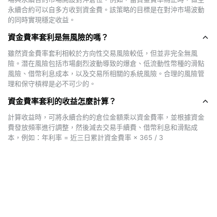
正資金費率套利範例：
永續合約可以自多方收到資金費。該策略的目標是在對沖市場波動
您在現貨市場買入價值 $2,000 美元的 BTC。
的同時實現穩定收益。
同時，您做空價值 $2,000 美元的 BTC 永續合約。
如果資金費率為每 8 小時 0.03%，那麼您每天可以獲得
資金費率套利是無風險的嗎？
0.6 USDT × 3 次 = 1.8 USDT。
雖然資金費率套利相較於方向性交易風險較低，但並非完全無風
一年下來，總收入為：0.6 × 3 × 365 = 657 USDT，對應
險。潛在風險包括市場劇烈波動導致的爆倉、低流動性幣種的滑點
$2,000 美元本金的年化收益率約為 32.85%。
風險、借幣利息成本，以及交易所相關的系統風險。合理的風險管
這種方式被稱為正向套利，您從空單倉位中獲得資金費收
理和保守槓桿是必不可少的。
入。
資金費率套利的收益怎麼計算？
負資金費率套利範例：
您在現貨市場借入 BTC 並賣出，
然
後使用這筆資金做多 BTC 永續合約，
計算收益時，可將永續合約的倉位金額乘以資金費率，並根據資金
如果資金費率為
費發放頻率進行調整，然後減去交易手續費、借幣利息和滑點成
-0.02%，您將從多單倉位中獲得這筆費率收益。
這種方式
本，例如：年利率 = 近三日累計資金費率 × 365 / 3
被稱為反向套利，需要注意的是，借入 BTC 會產生利息成
本，因此淨收益取決於您收到的資金費是否能覆蓋借幣利
息。
如何在 Gate 執行資金費率套利？
Gate 提供即時的資金費率數據與套利追蹤工具，協助您：-