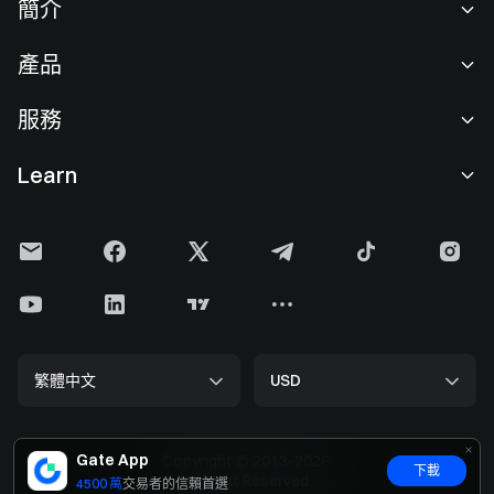
簡介
關於我們
產品
職業機會
C2C
服務
新聞中心
閃兑與大宗交易
VIP 權益
F1 紅牛車隊官方贊助商
Learn
現貨交易
機構服務
用戶協議
學院
槓桿交易
建議反饋
風險警示
Gate 快訊
理財中心
公告列表
隱私政策
Gate Blog
ETF
費率標準
Cookie 政策
加密貨幣百科
合約
幫助中心
媒體工具包
Gate 研究院
CFD 合約
繁體中文
USD
上幣申請
儲備金
比特幣減半
股票
智能合約安全
牌照
以太坊 (ETH) 升級
Alpha
開發者中心（API）
Gate App
安全方案
Copyright © 2013-2026.
下載
大數据
Gate Pay
All Right Reserved.
4500 萬
交易者的信賴首選