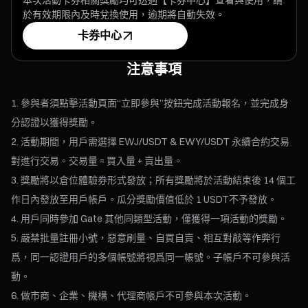
本次活動卡券相關獎勵均可透過【卡券中心】查看與使用，請
於有效期限內及時兌換使用，逾期將自動失效。
卡券中心
注意事項
參與者須點擊活動頁面“立即參與”按鈕完成活動報名，並完成身
分認證以獲得獎勵。
活動期間，用戶需選擇 EWJ/USDT & EWY/USDT 永續合約交易
對進行交易。交易量 = 買入量 + 賣出量。
獎勵將以倉位體驗券形式發放；所有獎勵將於活動結束後 14 個工
作日內發放至用戶帳戶。瓜分獎勵價值低於 1 USDT不予發放。
用戶同時參加 Gate 其他同類型活動，僅獲得一項活動的獎勵。
嚴禁批量註冊小號，惡意刷量、自買自賣、相互對敲等作弊行
爲，同一認證用戶的多個帳號將視爲同一帳號。子帳戶不可參與活
動。
做市商、企業、機構、代理商帳戶不可參與本次活動。