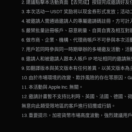
建議點擊本活動頁面【去完成】按鈕完成邀請好友
本次活动一 USDT 奖励将以现金券形式发放；活
被邀請人需通過邀請人的專屬邀請碼註冊，方可計
嚴禁批量註冊帳戶、惡意刷量、自買自賣及相互對
做市商、企業、機構、代理商帳戶不可參與本次活
用戶若同時參與同一時期舉辦的多場邀友活動，活
邀請人和被邀請人跟本人帳戶 IP 地址相同的邀
如翻譯版本與英文版本有任何差異，以英文版本為
由於市場環境的改變、欺詐風險的存在等原因，Gat
本活動與 Apple Inc. 無關。
邀請計畫暫不支持比利時、英國、法國、德國、荷
無意向此類受限地區的客戶進行招攬或行銷。
重要提示，加密貨幣市場高度波動，強烈建議用