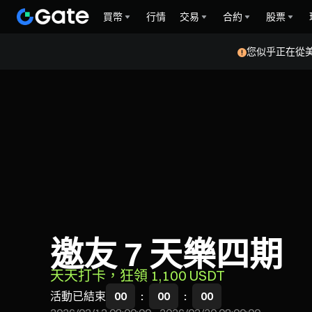
買幣
行情
交易
合約
股票
您似乎正在從
邀友 7 天樂四期
天天打卡，狂領 1,100 USDT
活動已結束
00
:
00
:
00