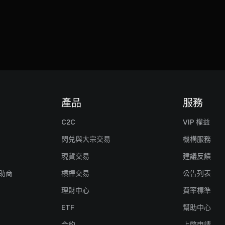
產品
服務
C2C
VIP 權益
閃兑與大宗交易
機構服務
現貨交易
建議反饋
贊助商
槓桿交易
公告列表
理財中心
費率標準
ETF
幫助中心
合約
上幣申請