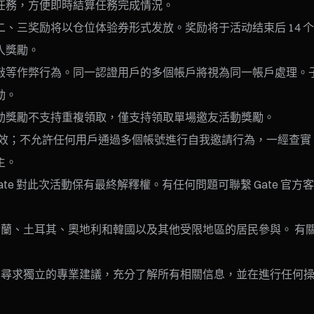
任務，方便即時結算任務完成情況。
动二、三奖励将以仓位体验券形式发放。奖励将于活动结束后 14
入獎勵。
敲等作弊行為。同一認證用戶的多個帳戶將視為同一帳戶處理。
動。
動獎勵不支持重複領取，僅支持領取單場邀友活動獎勵。
請無效；不允許任何用戶通過多個帳號進行自我邀請行為，一經查
主。
e 對此次活動保有最終解釋權。有任何問題可聯繫 Gate 官方
蘭、土耳其、奧地利和韓國以及其他受限地區的居民參與。 有
戶尋求獨立的專業建議，充分了解所有相關信息，並在進行任何