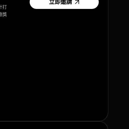
立即邀請
計打
總獎