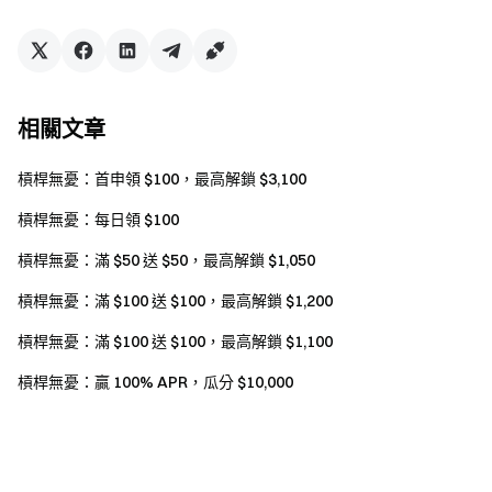
競賽（請查
閱用戶協議
以瞭解有關受限地區的詳細資
訊）。
以上活動最終解釋權歸 Gate 所有。
相關文章
Gate 團隊
槓桿無憂：首申領 $100，最高解鎖 $3,100
2026 年 1 月 13 日
槓桿無憂：每日領 $100
槓桿無憂：滿 $50 送 $50，最高解鎖 $1,050
加密貨幣之門
槓桿無憂：滿 $100 送 $100，最高解鎖 $1,200
安全、快捷、輕鬆交易超過 4,900 種加密貨幣
立即行動
槓桿無憂：滿 $100 送 $100，最高解鎖 $1,100
註冊帳戶
，最高可領 $10,000 迎新獎勵
槓桿無憂：贏 100% APR，瓜分 $10,000
邀請他人註冊
，可獲 40% 佣金
關注官方頻道
訪問 Gate 官網
下載 Gate App | 電腦端