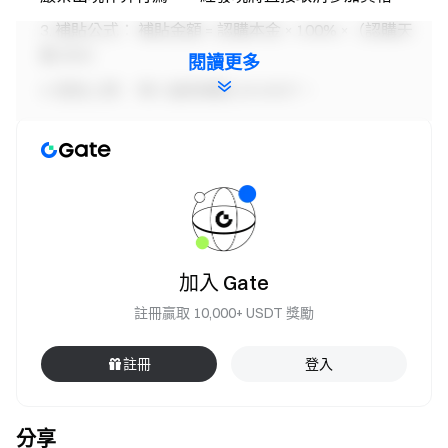
補貼公式： 補貼金額 = 認購本金 × 100% ×（認購天
數/365）
閱讀更多
發放上限： 單人最高補貼 20 USDT。
發放形式： 現金空投以 GT 方式將在結算後 7 個工作
日內發放至現貨帳戶。
舉個例子：您投入 1000 USDT 體驗 7 天期 產品：若交
易盈利： 您拿走全部交易利潤 + 額外19.18 USDT 獎
勵；若交易虧損： 您承擔交易損失，但獲得 19.18
USDT 補貼。
加入 Gate
雙幣體驗金券獎勵將在活動結束後 14 個工作日內發放
註冊贏取 10,000+ USDT 獎勵
至錢包帳戶；有效期均 7 天，可在「卡券中心」中查看
和使用。
註冊
登入
風險提示：請用戶注意， 槓桿無憂爲非保本產品，請
理性評估風險，謹慎交易。
分享
聲明：在英國及其他受限地區的用戶無法參加此活動/