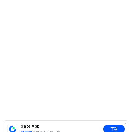
關注 X (Twitter)
，獲取最新福利
加入 Telegram 社群
，討論熱點話題
進入全球社群
，獲取最新資訊
透明度保障
查看 100% 儲備金證明
Gate App
下載