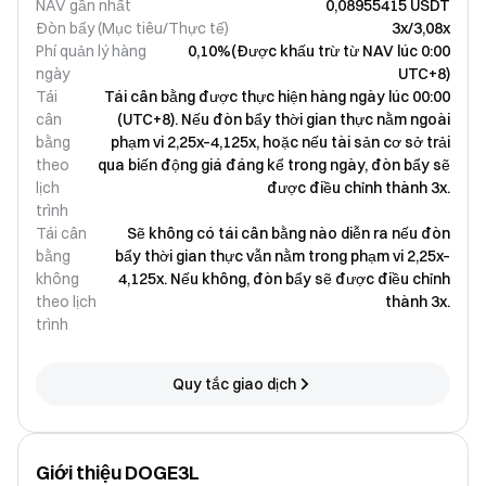
NAV gần nhất
0,08955415 USDT
Đòn bẩy (Mục tiêu/Thực tế)
3x/3,08x
Phí quản lý hàng
0,10%(Được khấu trừ từ NAV lúc 0:00
ngày
UTC+8)
Tái
Tái cân bằng được thực hiện hàng ngày lúc 00:00
cân
(UTC+8). Nếu đòn bẩy thời gian thực nằm ngoài
bằng
phạm vi 2,25x–4,125x, hoặc nếu tài sản cơ sở trải
theo
qua biến động giá đáng kể trong ngày, đòn bẩy sẽ
lịch
được điều chỉnh thành 3x.
trình
Tái cân
Sẽ không có tái cân bằng nào diễn ra nếu đòn
bằng
bẩy thời gian thực vẫn nằm trong phạm vi 2,25x–
không
4,125x. Nếu không, đòn bẩy sẽ được điều chỉnh
theo lịch
thành 3x.
trình
Quy tắc giao dịch
Giới thiệu DOGE3L