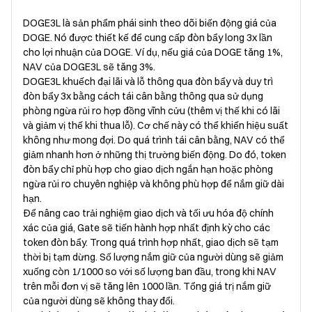
DOGE3L là sản phẩm phái sinh theo dõi biến động giá của
DOGE. Nó được thiết kế để cung cấp đòn bẩy long 3x lần
cho lợi nhuận của DOGE. Ví dụ, nếu giá của DOGE tăng 1%,
NAV của DOGE3L sẽ tăng 3%.
DOGE3L khuếch đại lãi và lỗ thông qua đòn bẩy và duy trì
đòn bẩy 3x bằng cách tái cân bằng thông qua sử dụng
phòng ngừa rủi ro hợp đồng vĩnh cửu (thêm vị thế khi có lãi
và giảm vị thế khi thua lỗ). Cơ chế này có thể khiến hiệu suất
không như mong đợi. Do quá trình tái cân bằng, NAV có thể
giảm nhanh hơn ở những thị trường biến động. Do đó, token
đòn bẩy chỉ phù hợp cho giao dịch ngắn hạn hoặc phòng
ngừa rủi ro chuyên nghiệp và không phù hợp để nắm giữ dài
hạn.
Để nâng cao trải nghiệm giao dịch và tối ưu hóa độ chính
xác của giá, Gate sẽ tiến hành hợp nhất định kỳ cho các
token đòn bẩy. Trong quá trình hợp nhất, giao dịch sẽ tạm
thời bị tạm dừng. Số lượng nắm giữ của người dùng sẽ giảm
xuống còn 1/1000 so với số lượng ban đầu, trong khi NAV
trên mỗi đơn vị sẽ tăng lên 1000 lần. Tổng giá trị nắm giữ
của người dùng sẽ không thay đổi.