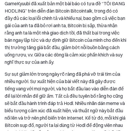
GameKyuubi đã xuất bản một bài báo có tựa đề “TÔI ĐANG
HODLING” trên diễn đàn Bitcoin Bitcointalk, trong đó có
đầy đủ các loại lỗi chính tả và khiếu nại, bao gồm cả việc bạn
gái của anh ta đã bỏ rơi anh ta, Bitcoin bị sập, thừa nhận
rằng anh ta là một nhà giao dịch tồi, đã thất bại trong việc
bán ngay lập tức và dự định giữ Bitcoin của mình cho đến khi
thị trường tăng giá bắt đầu, giảm bớt nỗi buồn bằng cách
uống rượu, v.v. Giữa các dòng là cảm xúc phấn khích và suy
nghĩ thực sự của anh ấy.
Sự sụt giảm lớn trong ngày rõ ràng đã phá vỡ trái tim của
nhiều người. Sự xuất hiện của bài viết này đã gây được
tiếng vang với mọi người, và họ bắt đầu lao vào diễn đàn để
để lại lời nhắn để giữ ấm. Tất cả đều tuyên bố rằng họ cũng
sẽ bắt đầu hành trình đáp trả Hodl. Nhiều nhãn dán meme và
biểu tượng cảm xúc đã xuất hiện, và thuật ngữ này bắt đầu
nổi lên và trở nên phổ biến trên Internet. Kể từ đó, mỗi khi giá
Bitcoin sụp đổ, người ta lại dùng từ Hodl để động viên nhau