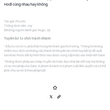
Hodl cùng nhau hay không.
Tác giả:
Piccolo
Thông dịch viên:
Joy
(Những) người đánh giá:
Hugo, Jiji
Tuyên bố từ chối trách nhiệm
* Đầu tư có rủi ro, phải thận trọng khi tham gia thị trường. Thông tin không
nhằm mục đích và không cấu thành lời khuyên tài chính hay bất kỳ đề xuất
nào khác thuộc bất kỳ hình thức nào được cung cấp hoặc xác nhận bởi Gate.
* Không được phép sao chép, truyền tải hoặc đạo nhái bài viết này mà không
có sự cho phép của Gate. Vi phạm là hành vi vi phạm Luật Bản quyền và có thể
phải chịu sự xử lý theo pháp luật.