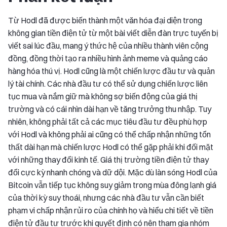
Từ Hodl đã được biến thành một văn hóa đại diện trong
không gian tiền điện tử từ một bài viết diễn đàn trực tuyến bị
viết sai lúc đầu, mang ý thức hệ của nhiều thành viên cộng
đồng, đồng thời tạo ra nhiều hình ảnh meme và quảng cáo
hàng hóa thú vị. Hodl cũng là một chiến lược đầu tư và quản
lý tài chính. Các nhà đầu tư có thể sử dụng chiến lược liên
tục mua và nắm giữ mà không sợ biến động của giá thị
trường và có cái nhìn dài hạn về tăng trưởng thu nhập. Tuy
nhiên, không phải tất cả các mục tiêu đầu tư đều phù hợp
với Hodl và không phải ai cũng có thể chấp nhận những tổn
thất dài hạn mà chiến lược Hodl có thể gặp phải khi đối mặt
với những thay đổi kinh tế. Giá thị trường tiền điện tử thay
đổi cực kỳ nhanh chóng và dữ dội. Mặc dù làn sóng Hodl của
Bitcoin vẫn tiếp tục không suy giảm trong mùa đông lạnh giá
của thời kỳ suy thoái, nhưng các nhà đầu tư vẫn cần biết
phạm vi chấp nhận rủi ro của chính họ và hiểu chi tiết về tiền
điện tử đầu tư trước khi quyết định có nên tham gia nhóm