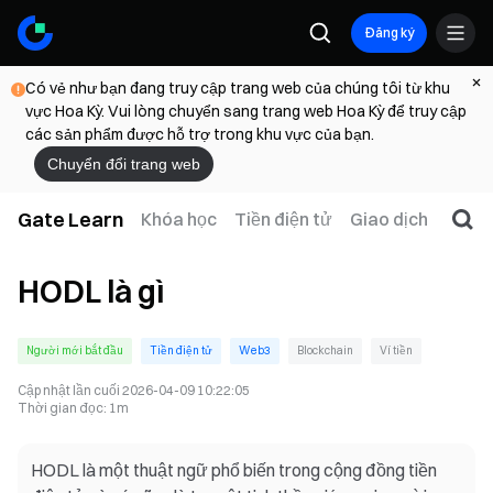
Đăng ký
Có vẻ như bạn đang truy cập trang web của chúng tôi từ khu
vực Hoa Kỳ. Vui lòng chuyển sang trang web Hoa Kỳ để truy cập
các sản phẩm được hỗ trợ trong khu vực của bạn.
Chuyển đổi trang web
Gate Learn
Khóa học
Tiền điện tử
Giao dịch
Web
HODL là gì
Người mới bắt đầu
Tiền điện tử
Web3
Blockchain
Ví tiền
Cập nhật lần cuối
2026-04-09 10:22:05
Thời gian đọc
:
1m
HODL là một thuật ngữ phổ biến trong cộng đồng tiền