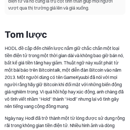
điện tử và nó cũng là trụ cột tinh thần giúp mọi người
vượt qua thị trường giá lên và giá xuống.
Tom lược
HODL đề cập đến chiến lược nắm giữ chắc chắn một loại
tiền điện tử trong một thời gian dài và không bao giờ bán nó,
bất kể giá tiền tăng hay giảm. Thuật ngữ này xuất phát từ
một bài báo trên Bitcointalk, một diễn đàn Bitcoin vào năm
2013. Một người dùng có tên GameKyuubi đã nói với mọi
người rằng hãy giữ Bitcoin khi đối mặt với những biến động
giá nghiêm trọng. Vì quá hồi hộp hay xúc động, anh chàng đã
vô tình viết nhầm “Hold” thành “Hodl” nhưng lại vô tình gây
nên tiếng vang cộng đồng mạng.
Ngày nay, Hodl đã trở thành một từ lóng được sử dụng rộng
rãi trong không gian tiền điện tử. Nhiều hình ảnh và dòng