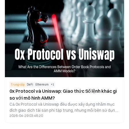
đó xây dựng nền tảng vững chắc cho giá trị lâu dài trong hệ
sinh thái cho vay phi tập trung.
Trung cấp
DeFi
Ethereum
+
1
0x Protocol và Uniswap: Giao thức Sổ lệnh khác gì
so với mô hình AMM?
Cả 0x Protocol và Uniswap đều được xây dựng nhằm mục
đích giao dịch tài sản phi tập trung, nhưng mỗi bên sử dụng
2026-04-29 03:48:20
cơ chế giao dịch khác biệt. 0x Protocol dựa vào kiến trúc sổ
lệnh ngoài chuỗi kết hợp thanh toán trên chuỗi, tổng hợp
thanh khoản từ nhiều nguồn để cung cấp hạ tầng giao dịch