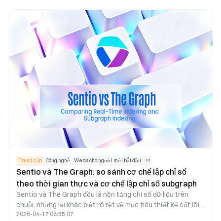
cung cấp giao diện báo giá thanh khoản thống nhất, còn
Exchange Proxy quản lý thực thi giao dịch trên chuỗi và điều
phối thanh khoản. Nhờ sự phối hợp này, kiến trúc tổng thể
cho phép kết hợp việc truyền lệnh ngoài chuỗi với thanh
toán giao dịch trên chuỗi, giúp Ví, DEX và các Ứng dụng
DeFi tiếp cận thanh khoản đa nguồn chỉ qua một giao diện
duy nhất.
Trung cấp
Công nghệ
Web3 cho người mới bắt đầu
+
2
Sentio và The Graph: so sánh cơ chế lập chỉ số
theo thời gian thực và cơ chế lập chỉ số subgraph
Sentio và The Graph đều là nền tảng chỉ số dữ liệu trên
chuỗi, nhưng lại khác biệt rõ rệt về mục tiêu thiết kế cốt lõi.
2026-04-17 08:55:07
The Graph sử dụng subgraph để chỉ số dữ liệu trên chuỗi,