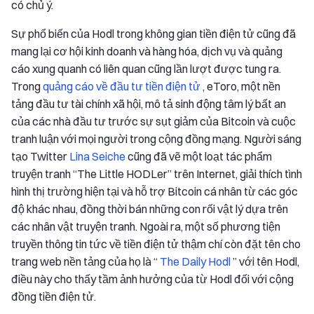
có chủ ý.
Sự phổ biến của Hodl trong không gian tiền điện tử cũng đã
mang lại cơ hội kinh doanh và hàng hóa, dịch vụ và quảng
cáo xung quanh có liên quan cũng lần lượt được tung ra.
Trong
quảng cáo về đầu tư tiền điện tử
, eToro, một nền
tảng đầu tư tài chính xã hội, mô tả sinh động tâm lý bất an
của các nhà đầu tư trước sự sụt giảm của Bitcoin và cuộc
tranh luận với mọi người trong cộng đồng mạng. Người sáng
tạo Twitter
Lina Seiche
cũng đã vẽ một loạt tác phẩm
truyện tranh “The Little HODLer” trên Internet, giải thích tình
hình thị trường hiện tại và hỗ trợ Bitcoin cá nhân từ các góc
độ khác nhau, đồng thời bán những con rối vật lý dựa trên
các nhân vật truyện tranh. Ngoài ra, một số phương tiện
truyền thông tin tức về tiền điện tử thậm chí còn đặt tên cho
trang web nền tảng của họ là “
The Daily Hodl
” với tên Hodl,
điều này cho thấy tầm ảnh hưởng của từ Hodl đối với cộng
đồng tiền điện tử.