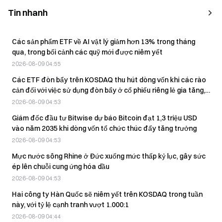
Tin nhanh
Các sản phẩm ETF về AI vật lý giảm hơn 13% trong tháng
qua, trong bối cảnh các quỹ mới được niêm yết
2026-08-09 04:55
Các ETF đòn bẩy trên KOSDAQ thu hút dòng vốn khi các rào
cản đối với việc sử dụng đòn bẩy ở cổ phiếu riêng lẻ gia tăng,
31 tháng 7–7 tháng 8
2026-08-09 04:53
Giám đốc đầu tư Bitwise dự báo Bitcoin đạt 1,3 triệu USD
vào năm 2035 khi dòng vốn tổ chức thúc đẩy tăng trưởng
2026-08-09 04:53
Mực nước sông Rhine ở Đức xuống mức thấp kỷ lục, gây sức
ép lên chuỗi cung ứng hóa dầu
2026-08-09 04:53
Hai công ty Hàn Quốc sẽ niêm yết trên KOSDAQ trong tuần
này, với tỷ lệ cạnh tranh vượt 1.000:1
2026-08-09 04:44