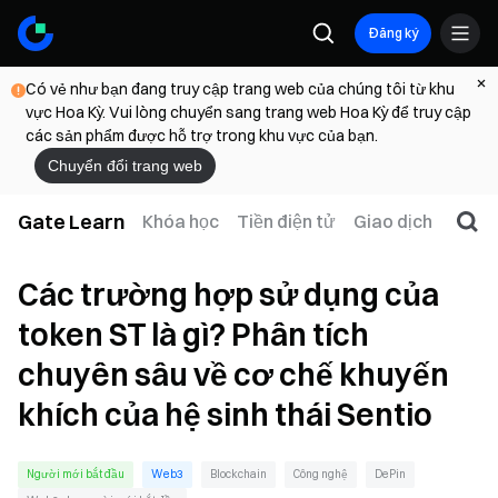
Đăng ký
Có vẻ như bạn đang truy cập trang web của chúng tôi từ khu
vực Hoa Kỳ. Vui lòng chuyển sang trang web Hoa Kỳ để truy cập
các sản phẩm được hỗ trợ trong khu vực của bạn.
Chuyển đổi trang web
Gate Learn
Khóa học
Tiền điện tử
Giao dịch
Web
Các trường hợp sử dụng của
token ST là gì? Phân tích
chuyên sâu về cơ chế khuyến
khích của hệ sinh thái Sentio
Người mới bắt đầu
Web3
Blockchain
Công nghệ
DePin