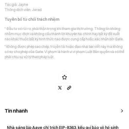
Tác giả:
Jayne
Thông dịch viên:
Jared
Tuyên bố từ chối trách nhiệm
* Đầu tư có rủi ro, phải thận trọng khi tham gia thị trường. Thông tin không
nhằm mục đích và không cấu thành lời khuyên tài chính hay bất kỳ đề xuất
nào khác thuộc bất kỳ hình thức nào được cung cấp hoặc xác nhận bởi Gate.
* Không được phép sao chép, truyền tải hoặc đạo nhái bài viết này mà không
có sự cho phép của Gate. Vi phạm là hành vi vi phạm Luật Bản quyền và có thể
phải chịu sự xử lý theo pháp luật.
Tin nhanh
Nhà sáng lập Aave chỉ trích EIP-8363, kêu gọi bảo vệ hệ sinh