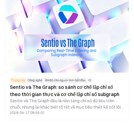
Trung cấp
Công nghệ
Web3 cho người mới bắt đầu
+
2
Sentio và The Graph: so sánh cơ chế lập chỉ số
theo thời gian thực và cơ chế lập chỉ số subgraph
Sentio và The Graph đều là nền tảng chỉ số dữ liệu trên
chuỗi, nhưng lại khác biệt rõ rệt về mục tiêu thiết kế cốt lõi.
2026-04-17 08:55:07
The Graph sử dụng subgraph để chỉ số dữ liệu trên chuỗi,
tập trung chủ yếu vào nhu cầu truy vấn và tổng hợp dữ liệu.
Ngược lại, Sentio áp dụng cơ chế chỉ số theo thời gian thực,
ưu tiên xử lý dữ liệu độ trễ thấp, giám sát trực quan và các