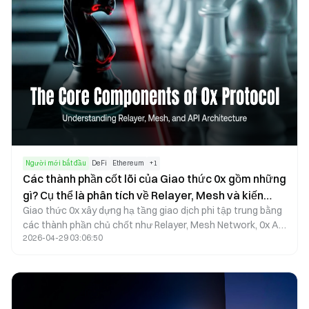
Người mới bắt đầu
DeFi
Ethereum
+
1
Các thành phần cốt lõi của Giao thức 0x gồm những
gì? Cụ thể là phân tích về Relayer, Mesh và kiến
Giao thức 0x xây dựng hạ tầng giao dịch phi tập trung bằng
trúc API
các thành phần chủ chốt như Relayer, Mesh Network, 0x API
2026-04-29 03:06:50
và Exchange Proxy. Relayer chịu trách nhiệm phát sóng lệnh
ngoài chuỗi, Mesh Network đảm nhiệm chia sẻ lệnh, 0x API
cung cấp giao diện báo giá thanh khoản thống nhất, còn
Exchange Proxy quản lý thực thi giao dịch trên chuỗi và điều
phối thanh khoản. Nhờ sự phối hợp này, kiến trúc tổng thể