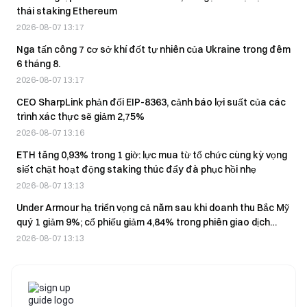
thái staking Ethereum
2026-08-07 13:17
Nga tấn công 7 cơ sở khí đốt tự nhiên của Ukraine trong đêm
6 tháng 8.
2026-08-07 13:17
CEO SharpLink phản đối EIP-8363, cảnh báo lợi suất của các
trình xác thực sẽ giảm 2,75%
2026-08-07 13:16
ETH tăng 0,93% trong 1 giờ: lực mua từ tổ chức cùng kỳ vọng
siết chặt hoạt động staking thúc đẩy đà phục hồi nhẹ
2026-08-07 13:13
Under Armour hạ triển vọng cả năm sau khi doanh thu Bắc Mỹ
quý 1 giảm 9%; cổ phiếu giảm 4,84% trong phiên giao dịch
trước giờ mở cửa
2026-08-07 13:13