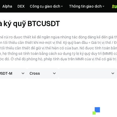
Alpha
DEX
Công cụ giao dịch
Thông tin giao dịch
à ký quỹ BTCUSDT
 chế rủi ro được thiết kế để ngăn ngừa những tác động đáng kể đến giá th
n tối thiểu cần thiết khi mở một vị thế. Ký quỹ ban đầu = Giá trị vị thế / 
ền tối thiểu cần thiết để giữ vị thế hiện có của bạn. Nó được tính toán
ên, hệ thống sẽ tính toán bằng cách sử dụng tỷ lệ ký quỹ duy trì (MMR)
ớc đó. Ở chế độ phòng hộ, phép tính dựa trên MMR của vị thế có giá trị