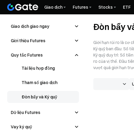
Giao dịch
Futures
Stocks
ETF
Đòn bẩy v
Giao dịch giao ngay
Giới thiệu Futures
Giới hạn rủi ro là cơ
Ký quỹ ban đầu: Số tiề
Quy tắc Futures
Ký quỹ duy trì: Số ti
ro của vị thế. Đầu ti
vượt quá giới hạn trư
Tài liệu hợp đồng
Tham số giao dịch
Đòn bẩy và Ký quỹ
Dữ liệu Futures
Vay ký quỹ