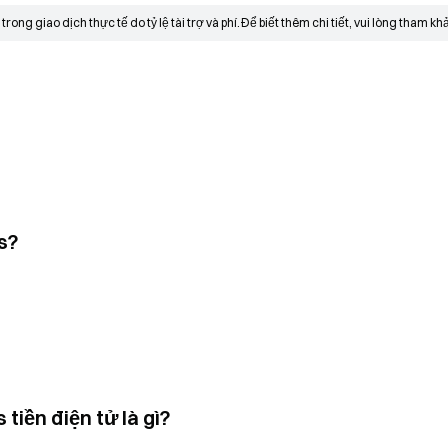
ong giao dịch thực tế do tỷ lệ tài trợ và phí.
Để biết thêm chi tiết, vui lòng tham kh
s?
tiền điện tử là gì?