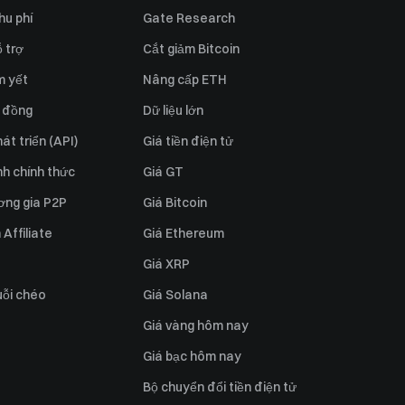
hu phí
Gate Research
 trợ
Cắt giảm Bitcoin
m yết
Nâng cấp ETH
 đồng
Dữ liệu lớn
át triển (API)
Giá tiền điện tử
h chính thức
Giá GT
ơng gia P2P
Giá Bitcoin
Affiliate
Giá Ethereum
Giá XRP
uỗi chéo
Giá Solana
Giá vàng hôm nay
Giá bạc hôm nay
Bộ chuyển đổi tiền điện tử