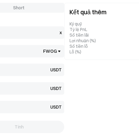
Short
Kết quả thêm
Ký quỹ
Tỷ lệ PnL
x
Số tiền lãi
Lợi nhuận (%)
Số tiền lỗ
FWOG
Lỗ (%)
USDT
USDT
USDT
Tính