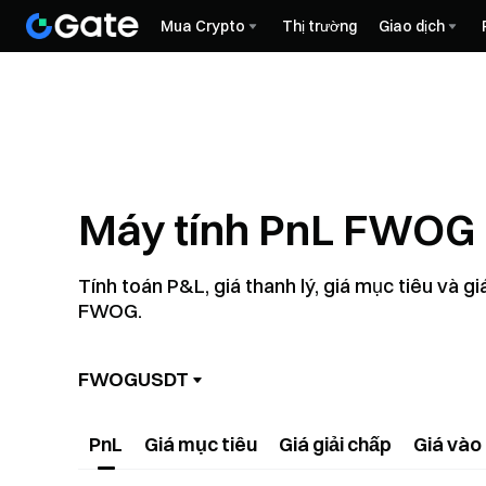
Mua Crypto
Thị trường
Giao dịch
Máy tính PnL FWOG
Tính toán P&L, giá thanh lý, giá mục tiêu và g
FWOG.
FWOGUSDT
PnL
Giá mục tiêu
Giá giải chấp
Giá vào 