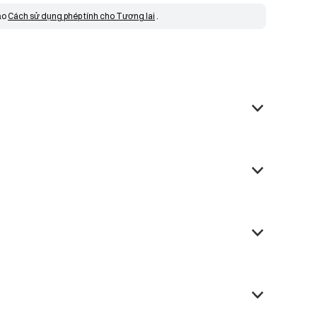
ảo 
Cách sử dụng phép tính cho Tương lai
 .