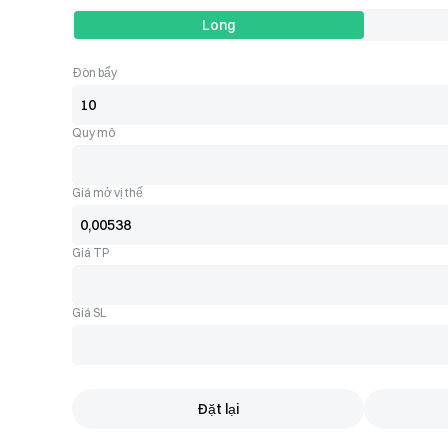
Long
Đòn bẩy
Quy mô
Giá mở vị thế
Giá TP
Giá SL
Đặt lại