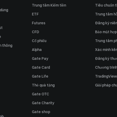
Trung tâm Kiếm tiền
Tiêu chuẩn t
 dùng
ETF
Trung tâm hỗ
Futures
Đăng ký niê
ật
CFD
Bảo mật hợp
e
Cổ phiếu
Trung tâm ph
n thông
Alpha
Xác minh kên
Gate Pay
Đăng ký thư
Gate Card
Chương trình 
Gate Life
TradingView
Thẻ quà tặng
Giải pháp ch
Gate OTC
Gate Charity
Gate shop
ỉnh