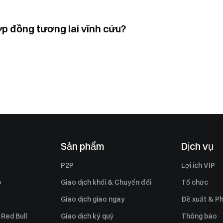
p đồng tương lai vĩnh cửu?
Sản phẩm
Dịch vụ
P2P
Lợi ích VIP
p
Giao dịch khối & Chuyển đổi
Tổ chức
Giao dịch giao ngay
Đề xuất & Ph
 Red Bull
Giao dịch ký quỹ
Thông báo