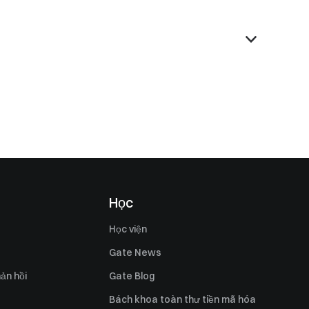
Học
Học viện
Gate News
ản hồi
Gate Blog
Bách khoa toàn thư tiền mã hóa