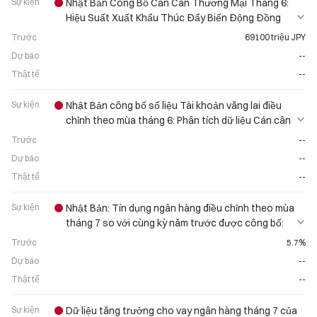
Sự kiện
Nhật Bản Công Bố Cán Cân Thương Mại Tháng 6:
Hiệu Suất Xuất Khẩu Thúc Đẩy Biến Động Đồng
Yên
Trước
69100 triệu JPY
Dự báo
--
Thật tế
--
Sự kiện
Nhật Bản công bố số liệu Tài khoản vãng lai điều
chỉnh theo mùa tháng 6: Phân tích dữ liệu Cán cân
thương mại
Trước
--
Dự báo
--
Thật tế
--
Sự kiện
Nhật Bản: Tín dụng ngân hàng điều chỉnh theo mùa
tháng 7 so với cùng kỳ năm trước được công bố:
Tiếp tục tăng trưởng theo tháng
Trước
5.7%
Dự báo
--
Thật tế
--
Sự kiện
Dữ liệu tăng trưởng cho vay ngân hàng tháng 7 của