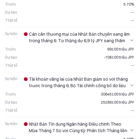
trước
Trước
5.70%
Dự báo
--
Thật tế
--
Sự kiện
Cán cân thương mại của Nhật Bản chuyển sang âm
trong tháng 6: Từ thặng dư 6,9 tỷ JPY sang thâm
hụt 70,8 tỷ JPY
Trước
69100 triệu JPY
Dự báo
-708100 triệu JPY
Thật tế
--
Sự kiện
Tài khoản vãng lai của Nhật Bản giảm so với tháng
trước trong tháng 6; Bộ Tài chính công bố dữ liệu
mới nhất
Trước
30645100 triệu JPY
Dự báo
25286100 triệu JPY
Thật tế
--
Sự kiện
Nhật Bản Tín dụng Ngân hàng Điều chỉnh Theo
Mùa Tháng 7 So với Cùng Kỳ: Phân tích Tháng liền
kề