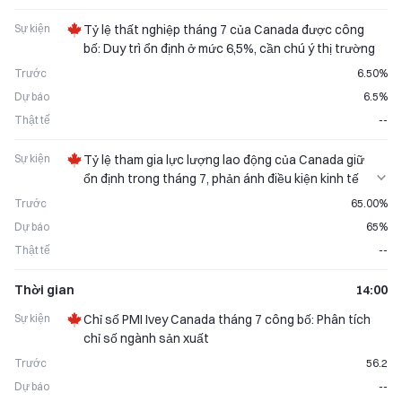
Sự kiện
Tỷ lệ thất nghiệp tháng 7 của Canada được công
bố: Duy trì ổn định ở mức 6,5%, cần chú ý thị trường
Trước
6.50%
Dự báo
6.5%
Thật tế
--
Sự kiện
Tỷ lệ tham gia lực lượng lao động của Canada giữ
ổn định trong tháng 7, phản ánh điều kiện kinh tế
vững chắc
Trước
65.00%
Dự báo
65%
Thật tế
--
Thời gian
14:00
Sự kiện
Chỉ số PMI Ivey Canada tháng 7 công bố: Phân tích
chỉ số ngành sản xuất
Trước
56.2
Dự báo
--