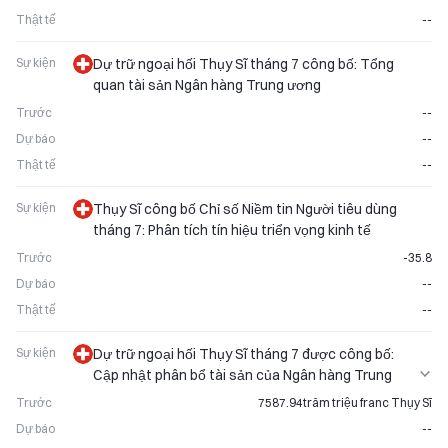
Thật tế
--
Sự kiện
Dự trữ ngoại hối Thụy Sĩ tháng 7 công bố: Tổng
quan tài sản Ngân hàng Trung ương
Trước
--
Dự báo
--
Thật tế
--
Sự kiện
Thụy Sĩ công bố Chỉ số Niềm tin Người tiêu dùng
tháng 7: Phân tích tín hiệu triển vọng kinh tế
Trước
-35.8
Dự báo
--
Thật tế
--
Sự kiện
Dự trữ ngoại hối Thụy Sĩ tháng 7 được công bố:
Cập nhật phân bổ tài sản của Ngân hàng Trung
ương
Trước
7587.94trăm triệu franc Thụy Sĩ
Dự báo
--