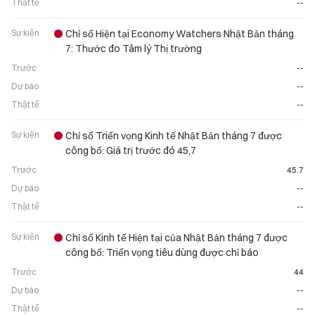
Thật tế
--
Sự kiện
Chỉ số Hiện tại Economy Watchers Nhật Bản tháng
7: Thước đo Tâm lý Thị trường
Trước
--
Dự báo
--
Thật tế
--
Sự kiện
Chỉ số Triển vọng Kinh tế Nhật Bản tháng 7 được
công bố: Giá trị trước đó 45,7
Trước
45.7
Dự báo
--
Thật tế
--
Sự kiện
Chỉ số Kinh tế Hiện tại của Nhật Bản tháng 7 được
công bố: Triển vọng tiêu dùng được chỉ báo
Trước
44
Dự báo
--
Thật tế
--