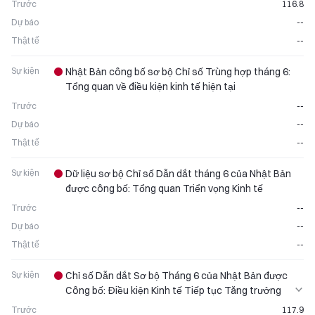
Trước
116.8
Dự báo
--
Thật tế
--
Sự kiện
Nhật Bản công bố sơ bộ Chỉ số Trùng hợp tháng 6:
Tổng quan về điều kiện kinh tế hiện tại
Trước
--
Dự báo
--
Thật tế
--
Sự kiện
Dữ liệu sơ bộ Chỉ số Dẫn dắt tháng 6 của Nhật Bản
được công bố: Tổng quan Triển vọng Kinh tế
Trước
--
Dự báo
--
Thật tế
--
Sự kiện
Chỉ số Dẫn dắt Sơ bộ Tháng 6 của Nhật Bản được
Công bố: Điều kiện Kinh tế Tiếp tục Tăng trưởng
Ổn định
Trước
117.9