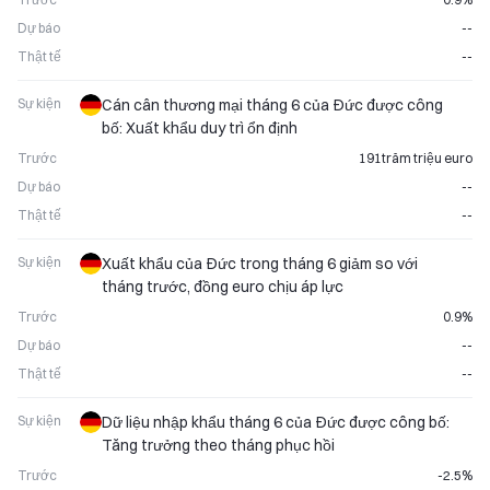
Dự báo
--
Thật tế
--
Sự kiện
Cán cân thương mại tháng 6 của Đức được công
bố: Xuất khẩu duy trì ổn định
Trước
191trăm triệu euro
Dự báo
--
Thật tế
--
Sự kiện
Xuất khẩu của Đức trong tháng 6 giảm so với
tháng trước, đồng euro chịu áp lực
Trước
0.9%
Dự báo
--
Thật tế
--
Sự kiện
Dữ liệu nhập khẩu tháng 6 của Đức được công bố:
Tăng trưởng theo tháng phục hồi
Trước
-2.5%