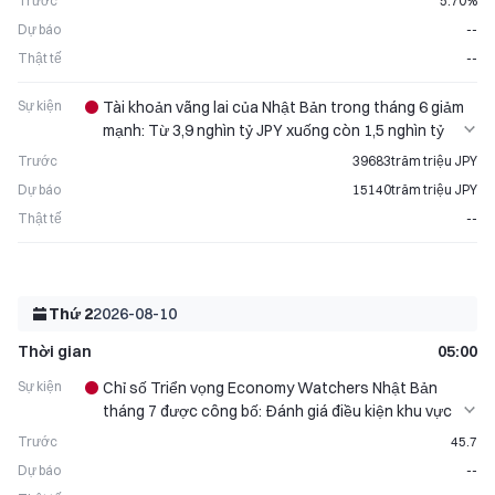
Trước
5.70%
Dự báo
--
Thật tế
--
Sự kiện
Tài khoản vãng lai của Nhật Bản trong tháng 6 giảm
mạnh: Từ 3,9 nghìn tỷ JPY xuống còn 1,5 nghìn tỷ
JPY
Trước
39683trăm triệu JPY
Dự báo
15140trăm triệu JPY
Thật tế
--
Thứ 2
2026-08-10
Thời gian
05:00
Sự kiện
Chỉ số Triển vọng Economy Watchers Nhật Bản
tháng 7 được công bố: Đánh giá điều kiện khu vực
tiêu dùng
Trước
45.7
Dự báo
--