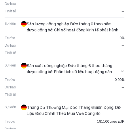
Dự báo
--
Thật tế
--
Sự kiện
Sản lượng công nghiệp Đức tháng 6 theo năm
được công bố: Chỉ số hoạt động kinh tế phát hành
Trước
0%
Dự báo
--
Thật tế
--
Sự kiện
Sản xuất công nghiệp Đức tháng 6 theo tháng
được công bố: Phân tích dữ liệu hoạt động sản
xuất
Trước
0.90%
Dự báo
--
Thật tế
--
Sự kiện
Thặng Dư Thương Mại Đức Tháng 6 Biến Động: Dữ
Liệu Điều Chỉnh Theo Mùa Vừa Công Bố
Trước
191100 triệu EUR
Dự báo
--