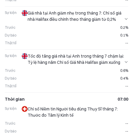
Sự kiện
Giá nhà tại Anh giảm nhẹ trong tháng 7: Chỉ số giá
nhà Halifax điều chỉnh theo tháng giảm từ 0,2%
xuống 0,1%
Trước
0.2%
Dự báo
0.1%
Thật tế
--
Sự kiện
Tốc độ tăng giá nhà tại Anh trong tháng 7 chậm lại:
Tỷ lệ hàng năm Chỉ số Giá Nhà Halifax giảm xuống
0,4%
Trước
0.6%
Dự báo
0.4%
Thật tế
--
Thời gian
07:00
Sự kiện
Chỉ số Niềm tin Người tiêu dùng Thụy Sĩ tháng 7:
Thước đo Tâm lý Kinh tế
Trước
--
Dự báo
--