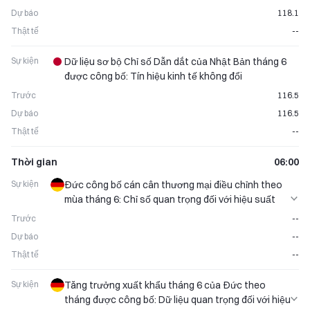
Dự báo
118.1
Thật tế
--
Sự kiện
Dữ liệu sơ bộ Chỉ số Dẫn dắt của Nhật Bản tháng 6
được công bố: Tín hiệu kinh tế không đổi
Trước
116.5
Dự báo
116.5
Thật tế
--
Thời gian
06:00
Sự kiện
Đức công bố cán cân thương mại điều chỉnh theo
mùa tháng 6: Chỉ số quan trọng đối với hiệu suất
của đồng euro
Trước
--
Dự báo
--
Thật tế
--
Sự kiện
Tăng trưởng xuất khẩu tháng 6 của Đức theo
tháng được công bố: Dữ liệu quan trọng đối với hiệu