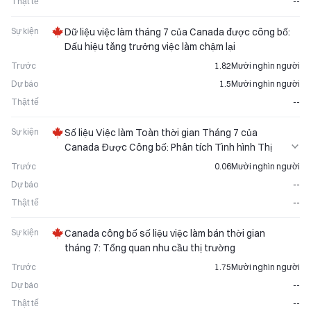
Thật tế
--
Sự kiện
Dữ liệu việc làm tháng 7 của Canada được công bố:
Dấu hiệu tăng trưởng việc làm chậm lại
Trước
1.82Mười nghìn người
Dự báo
1.5Mười nghìn người
Thật tế
--
Sự kiện
Số liệu Việc làm Toàn thời gian Tháng 7 của
Canada Được Công bố: Phân tích Tình hình Thị
trường Lao động
Trước
0.06Mười nghìn người
Dự báo
--
Thật tế
--
Sự kiện
Canada công bố số liệu việc làm bán thời gian
tháng 7: Tổng quan nhu cầu thị trường
Trước
1.75Mười nghìn người
Dự báo
--
Thật tế
--