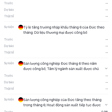
suất của đồng euro
Trước
--
Dự báo
--
Thật tế
--
Sự kiện
Tỷ lệ tăng trưởng nhập khẩu tháng 6 của Đức theo
tháng: Dữ liệu thương mại được công bố
Trước
--
Dự báo
--
Thật tế
--
Sự kiện
Sản lượng công nghiệp Đức tháng 6 theo năm
được công bố; Tâm lý ngành sản xuất được chú
trọng
Trước
--
Dự báo
--
Thật tế
--
Sự kiện
Sản lượng công nghiệp của Đức tăng theo tháng
trong tháng 6; Hoạt động sản xuất tiếp tục được
chú trọng
Trước
0.9%