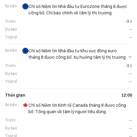
Sự kiện
Chỉ số Niềm tin Nhà đầu tư Eurozone tháng 8 được
công bố: Chỉ báo chính về tâm lý thị trường
Trước
-3.1
Dự báo
--
Thật tế
--
Sự kiện
Chỉ số Niềm tin Nhà đầu tư Khu vực đồng euro
tháng 8 được công bố: Xu hướng tâm lý thị trường
được hé lộ
Trước
-3.1
Dự báo
--
Thật tế
--
Thời gian
12:00
Sự kiện
Chỉ số Niềm tin Kinh tế Canada tháng 8 được công
bố: Tổng quan về tâm lý người tiêu dùng
Trước
--
Dự báo
--
Thật tế
--