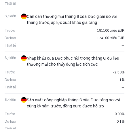
Thật tế
--
Sự kiện
Cán cân thương mại tháng 6 của Đức giảm so với
tháng trước, áp lực xuất khẩu gia tăng
Trước
191100 triệu EUR
Dự báo
174100 triệu EUR
Thật tế
--
Sự kiện
Nhập khẩu của Đức phục hồi trong tháng 6, dữ liệu
thương mại cho thấy động lực tích cực
Trước
-2.50%
Dự báo
1%
Thật tế
--
Sự kiện
Sản xuất công nghiệp tháng 6 của Đức tăng so với
cùng kỳ năm trước, đồng euro được hỗ trợ
Trước
0.00%
Dự báo
0.1%
Thật tế
--