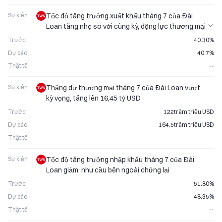
Sự kiện
Tốc độ tăng trưởng xuất khẩu tháng 7 của Đài
Loan tăng nhẹ so với cùng kỳ, động lực thương mại
được duy trì
Trước
40.30%
Dự báo
40.7%
Thật tế
--
Sự kiện
Thặng dư thương mại tháng 7 của Đài Loan vượt
kỳ vọng, tăng lên 16,45 tỷ USD
Trước
122trăm triệu USD
Dự báo
164.5trăm triệu USD
Thật tế
--
Sự kiện
Tốc độ tăng trưởng nhập khẩu tháng 7 của Đài
Loan giảm; nhu cầu bên ngoài chững lại
Trước
51.80%
Dự báo
48.35%
Thật tế
--