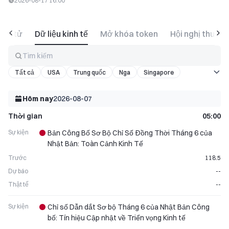
2026-08-17 16:00
iện tử
Dữ liệu kinh tế
Mở khóa token
Hội nghị thượng
Tìm kiếm
Tất cả
USA
Trung quốc
Nga
Singapore
Việt Nam
Pháp
Brazil
Tây Ban Nha
Bồ Đào Nha
Thổ Nhĩ Kỳ
Khác
Hôm nay
2026-08-07
Thời gian
05:00
Sự kiện
Bản Công Bố Sơ Bộ Chỉ Số Đồng Thời Tháng 6 của
Nhật Bản: Toàn Cảnh Kinh Tế
Trước
118.5
Dự báo
--
Thật tế
--
Sự kiện
Chỉ số Dẫn dắt Sơ bộ Tháng 6 của Nhật Bản Công
bố: Tín hiệu Cập nhật về Triển vọng Kinh tế