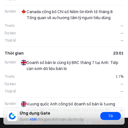
Sự kiện
Canada công bố Chỉ số Niềm tin Kinh tế tháng 8:
Tổng quan về xu hướng tâm lý người tiêu dùng
Trước
--
Dự báo
--
Thật tế
--
Thời gian
23:01
Sự kiện
Doanh số bán lẻ cùng kỳ BRC tháng 7 tại Anh: Tiếp
cận sớm dữ liệu bán lẻ
Trước
1.7%
Dự báo
--
Thật tế
--
Sự kiện
Vương quốc Anh công bố doanh số bán lẻ tương
đương BRC tháng 7 theo năm: Giá trị trước đó
Ứng dụng Gate
1,70%
Tải
Trước
1.70%
Được
45M
nhà giao dịch toàn cầu tin cậy
GT
-1,78
%
BTC
-2,73
%
Dự báo
--