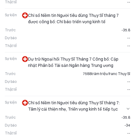
Thật tế
--
Sự kiện
Chỉ số Niềm tin Người tiêu dùng Thụy Sĩ tháng 7
được công bố: Chỉ báo triển vọng kinh tế
Trước
-35.8
Dự báo
--
Thật tế
--
Sự kiện
Dự trữ Ngoại hối Thụy Sĩ Tháng 7 Công bố: Cập
nhật Phân bổ Tài sản Ngân hàng Trung ương
Trước
7588trăm triệu franc Thụy Sĩ
Dự báo
--
Thật tế
--
Sự kiện
Chỉ số Niềm tin Người tiêu dùng Thụy Sĩ tháng 7:
Tâm lý cải thiện nhẹ, Triển vọng kinh tế tiếp tục
được chú ý
Trước
-35.8
Dự báo
-34
Thật tế
--