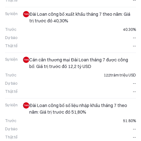
Thật tế
--
Sự kiện
Đài Loan công bố xuất khẩu tháng 7 theo năm: Giá
trị trước đó 40,30%
Trước
40.30%
Dự báo
--
Thật tế
--
Sự kiện
Cán cân thương mại Đài Loan tháng 7 được công
bố: Giá trị trước đó 12,2 tỷ USD
Trước
122trăm triệu USD
Dự báo
--
Thật tế
--
Sự kiện
Đài Loan công bố số liệu nhập khẩu tháng 7 theo
năm: Giá trị trước đó 51,80%
Trước
51.80%
Dự báo
--
Thật tế
--