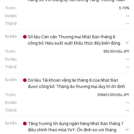
Tự
Trước
5.70%
Dự báo
--
Thật tế
--
Sự kiện
Số liệu Cán cân Thương mại Nhật Bản tháng 6
công bố: Hiệu suất xuất khẩu thúc đẩy biến động
đồng yên
Trước
69100 triệu JPY
Dự báo
--
Thật tế
--
Sự kiện
Dữ liệu Tài khoản vãng lai tháng 6 của Nhật Bản
được công bố: Thặng dư thương mại duy trì ổn định
Trước
30645100 triệu JPY
Dự báo
--
Thật tế
--
Sự kiện
Tăng trưởng tín dụng ngân hàng Nhật Bản tháng 7
điều chỉnh theo mùa YoY: Ổn định so với tháng