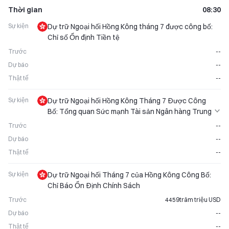
Thời gian
08:30
Sự kiện
Dự trữ Ngoại hối Hồng Kông tháng 7 được công bố:
Chỉ số Ổn định Tiền tệ
Trước
--
Dự báo
--
Thật tế
--
Sự kiện
Dự trữ Ngoại hối Hồng Kông Tháng 7 Được Công
Bố: Tổng quan Sức mạnh Tài sản Ngân hàng Trung
ương
Trước
--
Dự báo
--
Thật tế
--
Sự kiện
Dự trữ Ngoại hối Tháng 7 của Hồng Kông Công Bố:
Chỉ Báo Ổn Định Chính Sách
Trước
4459trăm triệu USD
Dự báo
--
Thật tế
--