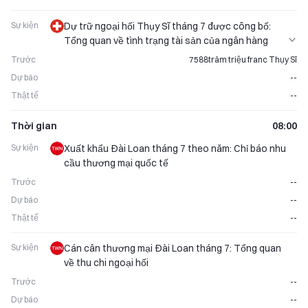
Sự kiện
Dự trữ ngoại hối Thụy Sĩ tháng 7 được công bố:
Tổng quan về tình trạng tài sản của ngân hàng
trung ương
Trước
7588trăm triệu franc Thụy Sĩ
Dự báo
--
Thật tế
--
Thời gian
08:00
Sự kiện
Xuất khẩu Đài Loan tháng 7 theo năm: Chỉ báo nhu
cầu thương mại quốc tế
Trước
--
Dự báo
--
Thật tế
--
Sự kiện
Cán cân thương mại Đài Loan tháng 7: Tổng quan
về thu chi ngoại hối
Trước
--
Dự báo
--