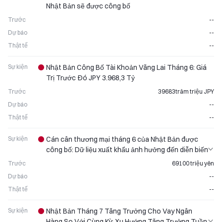
Nhật Bản sẽ được công bố
Trước
--
Dự báo
--
Thật tế
--
Sự kiện
Nhật Bản Công Bố Tài Khoản Vãng Lai Tháng 6: Giá
Trị Trước Đó JPY 3.968,3 Tỷ
Trước
39683trăm triệu JPY
Dự báo
--
Thật tế
--
Sự kiện
Cán cân thương mại tháng 6 của Nhật Bản được
công bố: Dữ liệu xuất khẩu ảnh hưởng đến diễn biến
của đồng yên
Trước
69100 triệu yên
Dự báo
--
Thật tế
--
Sự kiện
Nhật Bản Tháng 7 Tăng Trưởng Cho Vay Ngân
Hàng So Với Cùng Kỳ: Xu Hướng Tăng Trưởng Tuần