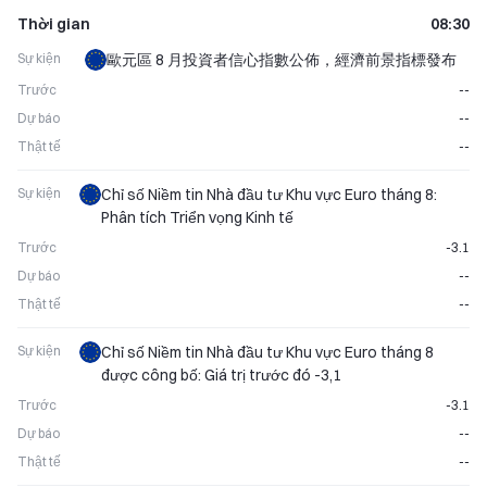
Thời gian
08:30
Sự kiện
歐元區 8 月投資者信心指數公佈，經濟前景指標發布
Trước
--
Dự báo
--
Thật tế
--
Sự kiện
Chỉ số Niềm tin Nhà đầu tư Khu vực Euro tháng 8:
Phân tích Triển vọng Kinh tế
Trước
-3.1
Dự báo
--
Thật tế
--
Sự kiện
Chỉ số Niềm tin Nhà đầu tư Khu vực Euro tháng 8
được công bố: Giá trị trước đó -3,1
Trước
-3.1
Dự báo
--
Thật tế
--