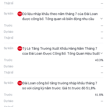
Thật tế
--
Sự kiện
Dữ liệu nhập khẩu theo năm tháng 7 của Đài Loan
được công bố: Tổng quan về biến động nhu cầu
ngoại thương
Trước
--
Dự báo
--
Thật tế
--
Sự kiện
Tỷ Lệ Tăng Trưởng Xuất Khẩu Hàng Năm Tháng 7
của Đài Loan Được Công Bố: Tổng Quan Hiệu Suất
Thương Mại
Trước
40.3%
Dự báo
--
Thật tế
--
Sự kiện
Đài Loan công bố tăng trưởng nhập khẩu tháng 7
so với cùng kỳ năm trước: Giá trị trước đó 51,8%
Trước
51.8%
Dự báo
--