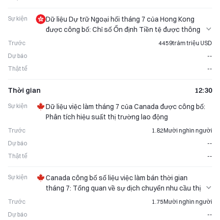
Sự kiện
Dữ liệu Dự trữ Ngoại hối tháng 7 của Hong Kong
được công bố: Chỉ số Ổn định Tiền tệ được thông
báo
Trước
4459trăm triệu USD
Dự báo
--
Thật tế
--
Thời gian
12:30
Sự kiện
Dữ liệu việc làm tháng 7 của Canada được công bố:
Phân tích hiệu suất thị trường lao động
Trước
1.82Mười nghìn người
Dự báo
--
Thật tế
--
Sự kiện
Canada công bố số liệu việc làm bán thời gian
tháng 7: Tổng quan về sự dịch chuyển nhu cầu thị
trường
Trước
1.75Mười nghìn người
Dự báo
--