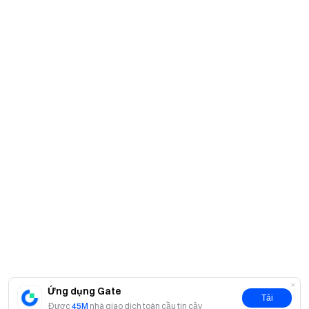
Ứng dụng Gate
Tải
Được
45M
nhà giao dịch toàn cầu tin cậy