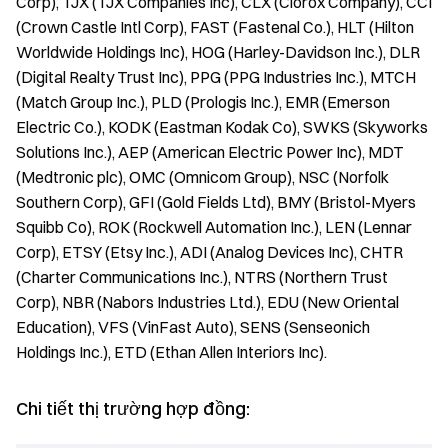
Corp), TJX (TJX Companies Inc), CLX (Clorox Company), CCI
(Crown Castle Intl Corp), FAST (Fastenal Co.), HLT (Hilton
Worldwide Holdings Inc), HOG (Harley-Davidson Inc.), DLR
(Digital Realty Trust Inc), PPG (PPG Industries Inc.), MTCH
(Match Group Inc.), PLD (Prologis Inc.), EMR (Emerson
Electric Co.), KODK (Eastman Kodak Co), SWKS (Skyworks
Solutions Inc.), AEP (American Electric Power Inc), MDT
(Medtronic plc), OMC (Omnicom Group), NSC (Norfolk
Southern Corp), GFI (Gold Fields Ltd), BMY (Bristol-Myers
Squibb Co), ROK (Rockwell Automation Inc.), LEN (Lennar
Corp), ETSY (Etsy Inc.), ADI (Analog Devices Inc), CHTR
(Charter Communications Inc.), NTRS (Northern Trust
Corp), NBR (Nabors Industries Ltd.), EDU (New Oriental
Education), VFS (VinFast Auto), SENS (Senseonich
Holdings Inc.), ETD (Ethan Allen Interiors Inc).
Chi tiết thị trường hợp đồng: