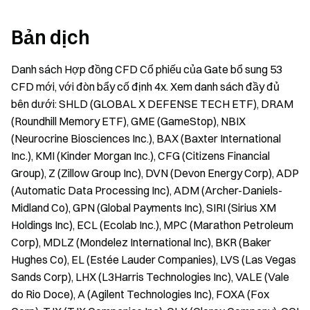
Bản dịch
Danh sách Hợp đồng CFD Cổ phiếu của Gate bổ sung 53
CFD mới, với đòn bẩy cố định 4x. Xem danh sách đầy đủ
bên dưới: SHLD (GLOBAL X DEFENSE TECH ETF), DRAM
(Roundhill Memory ETF), GME (GameStop), NBIX
(Neurocrine Biosciences Inc.), BAX (Baxter International
Inc.), KMI (Kinder Morgan Inc.), CFG (Citizens Financial
Group), Z (Zillow Group Inc), DVN (Devon Energy Corp), ADP
(Automatic Data Processing Inc), ADM (Archer-Daniels-
Midland Co), GPN (Global Payments Inc), SIRI (Sirius XM
Holdings Inc), ECL (Ecolab Inc.), MPC (Marathon Petroleum
Corp), MDLZ (Mondelez International Inc), BKR (Baker
Hughes Co), EL (Estée Lauder Companies), LVS (Las Vegas
Sands Corp), LHX (L3Harris Technologies Inc), VALE (Vale
do Rio Doce), A (Agilent Technologies Inc), FOXA (Fox