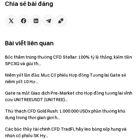
phiếu
Chia sẻ bài đăng
Cổ
CFG
4x
0,1
phiếu
Cổ
Z
4x
0,1
Bài viết liên quan
phiếu
Bốc thăm trúng thưởng CFD Stellar: 100% tỷ lệ thắng, kiếm tiền
Cổ
DVN
4x
0,1
SPCXG và giải th...
phiếu
Niêm yết lần đầu: Mục Cổ phiếu Hợp đồng Tương lai Gate sẽ
Cổ
niêm yết 10 Hợ...
ADP
4x
0,1
phiếu
Gate ra mắt Giao dịch Pre-Market cho Hợp đồng tương lai vĩnh
cửu UNITREEUSDT (UNITREE)...
Cổ
ADM
4x
0,1
phiếu
Thử thách CFD Gold Rush: 1.000.000 USDx phần thưởng khả
dụng trong thời gian giới h...
Cổ
GPN
4x
0,1
Các bậc thầy tài chính CFD TradFi, hãy leo bảng xếp hạng và
phiếu
nhận cổ phiếu SK Hy...