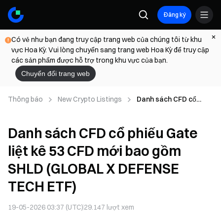
Đăng ký
Có vẻ như bạn đang truy cập trang web của chúng tôi từ khu
vực Hoa Kỳ. Vui lòng chuyển sang trang web Hoa Kỳ để truy cập
các sản phẩm được hỗ trợ trong khu vực của bạn.
Chuyển đổi trang web
Thông báo
New Crypto Listings
Danh sách CFD cổ
phiếu Gate liệt kê 53
CFD mới bao gồm SHLD
Danh sách CFD cổ phiếu Gate
(GLOBAL X DEFENSE
TECH ETF)
liệt kê 53 CFD mới bao gồm
SHLD (GLOBAL X DEFENSE
TECH ETF)
19-05-2026 03:37 (UTC)
29.147
lượt xem