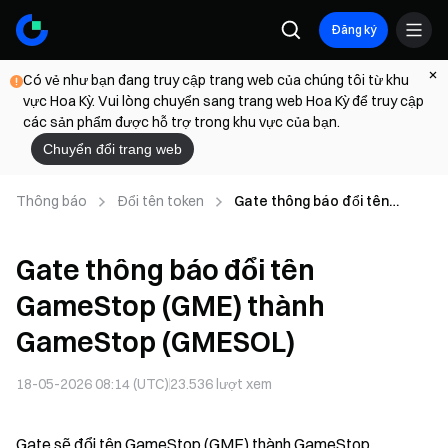
Đăng ký
Có vẻ như bạn đang truy cập trang web của chúng tôi từ khu
vực Hoa Kỳ. Vui lòng chuyển sang trang web Hoa Kỳ để truy cập
các sản phẩm được hỗ trợ trong khu vực của bạn.
Chuyển đổi trang web
Thông báo
Đổi tên token
Gate thông báo đổi tên
GameStop (GME) thành
GameStop (GMESOL)
Gate thông báo đổi tên
GameStop (GME) thành
GameStop (GMESOL)
18-05-2026 08:14 (UTC)
23.536
lượt xem
Gate sẽ đổi tên GameStop (GME) thành GameStop