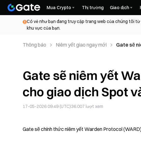
Mua Crypto
Thị trường
Giao dịch
Có vẻ như bạn đang truy cập trang web của chúng tôi từ
khu vực của bạn.
Thông báo
Niêm yết giao ngay mới
Gate sẽ n
và Conver
Gate sẽ niêm yết W
cho giao dịch Spot v
17-05-2026 09:49 (UTC)
36.007
lượt xem
Gate sẽ chính thức niêm yết Warden Protocol (WARD) ch