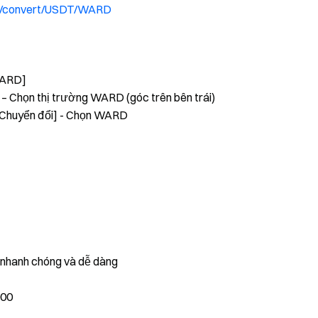
vi/convert/USDT/WARD
[WARD]
 – Chọn thị trường WARD (góc trên bên trái)
 [Chuyển đổi] - Chọn WARD
, nhanh chóng và dễ dàng
000