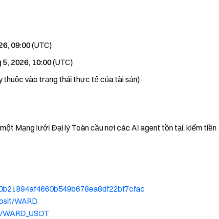
26, 09:00
(UTC)
 5, 2026, 10:00
(UTC)
 thuộc vào trạng thái thực tế của tài sản)
ột Mạng lưới Đại lý Toàn cầu nơi các AI agent tồn tại, kiếm tiền
200b21894af4660b549b678ea8df22bf7cfac
posit/WARD
ade/WARD_USDT