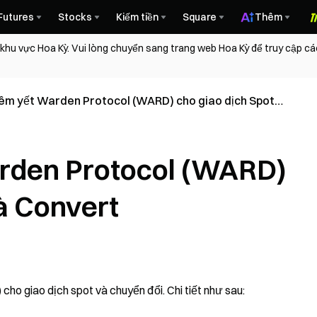
Futures
Stocks
Kiếm tiền
Square
Thêm
 khu vực Hoa Kỳ. Vui lòng chuyển sang trang web Hoa Kỳ để truy cập c
iêm yết Warden Protocol (WARD) cho giao dịch Spot
t
arden Protocol (WARD)
à Convert
o giao dịch spot và chuyển đổi. Chi tiết như sau: