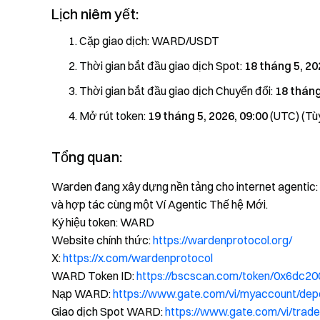
Lịch niêm yết:
Cặp giao dịch: WARD/USDT
Thời gian bắt đầu giao dịch Spot:
18 tháng 5, 20
Thời gian bắt đầu giao dịch Chuyển đổi:
18 tháng
Mở rút token:
19 tháng 5, 2026, 09:00
(UTC) (Tùy
Tổng quan:
Warden đang xây dựng nền tảng cho internet agentic: m
và hợp tác cùng một Ví Agentic Thế hệ Mới.
Ký hiệu token: WARD
Website chính thức:
https://wardenprotocol.org/
X:
https://x.com/wardenprotocol
WARD Token ID:
https://bscscan.com/token/0x6dc
Nạp WARD:
https://www.gate.com/vi/myaccount/de
Giao dịch Spot WARD:
https://www.gate.com/vi/tr