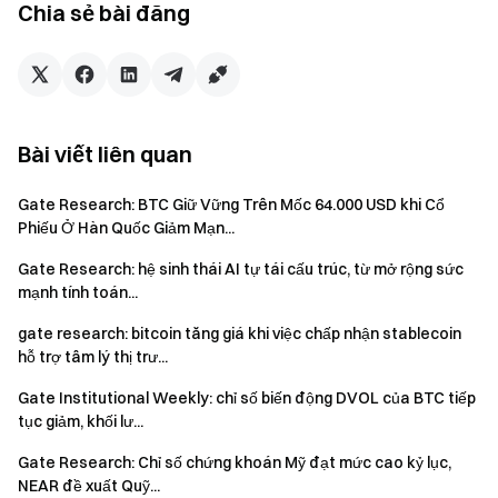
Chia sẻ bài đăng
bởi “nhiều câu chuyện song song cùng với việc tháo dỡ
các giao dịch đông đúc”.
Hiệu suất mở rộng khối lượng:
ENJ và SKYAI thể
hiện các đợt bứt phá tăng giá đi kèm khối lượng giao
dịch gia tăng cổ điển, trong khi ONT cho thấy hành động
Bài viết liên quan
giá yếu đi bất chấp khối lượng tăng, phản ánh sự phân
hóa thị trường gia tăng. NIGHT ghi nhận khoản thua lỗ
Gate Research: BTC Giữ Vững Trên Mốc 64.000 USD khi Cổ
đáng kể trong khi khối lượng giao dịch giảm xuống dưới
Phiếu Ở Hàn Quốc Giảm Mạn...
20% so với tháng 3, làm nổi bật mô hình điều chỉnh khối
Gate Research: hệ sinh thái AI tự tái cấu trúc, từ mở rộng sức
lượng thấp rõ ràng. Trong khi đó, BTC và ETH tăng giá
mạnh tính toán...
bất chấp khối lượng giao dịch thu hẹp, cho thấy sự tham
gate research: bitcoin tăng giá khi việc chấp nhận stablecoin
gia của vốn mới vẫn chưa phát triển thành một xu hướng
hỗ trợ tâm lý thị trư...
mở rộng hoàn toàn trên diện rộng.
Gate Institutional Weekly: chỉ số biến động DVOL của BTC tiếp
Khám phá thêm chi tiết ngay hôm nay
→
Gate Research:
tục giảm, khối lư...
Thị trường tiền điện tử chứng kiến sự phục hồi về cấu trúc
Gate Research: Chỉ số chứng khoán Mỹ đạt mức cao kỷ lục,
trong tháng 4, các token vốn hóa vừa và nhỏ tăng điểm cùng
NEAR đề xuất Quỹ...
với sự luân chuyển theo chủ đề