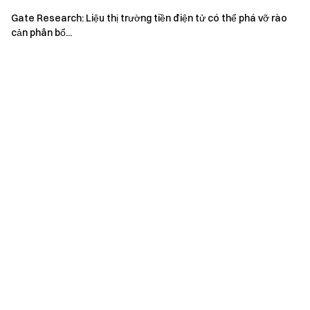
Gate Research: Liệu thị trường tiền điện tử có thể phá vỡ rào
Gate Research
là một nền tảng nghiên cứu toàn diện về
cản phân bổ...
blockchain và tiền điện tử, cung cấp nội dung chuyên sâu cho
độc giả, bao gồm phân tích kỹ thuật, thông tin thị trường,
nghiên cứu ngành, dự báo xu hướng và phân tích chính sách
kinh tế vĩ mô.
Tuyên bố từ chối trách nhiệm
Đầu tư vào thị trường tiền điện tử tiềm ẩn rủi ro cao. Người
dùng nên tự tiến hành nghiên cứu và hiểu đầy đủ về bản chất
của tài sản cũng như sản phẩm trước khi đưa ra bất kỳ
quyết định đầu tư nào.
Gate
không chịu trách nhiệm cho bất
kỳ tổn thất hoặc thiệt hại nào phát sinh từ các quyết định
như vậy.
Nhóm Gate