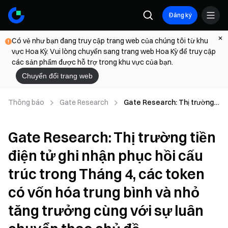
Đăng ký
Có vẻ như bạn đang truy cập trang web của chúng tôi từ khu
vực Hoa Kỳ. Vui lòng chuyển sang trang web Hoa Kỳ để truy cập
các sản phẩm được hỗ trợ trong khu vực của bạn.
Chuyển đổi trang web
Thông báo
Gate Research
Gate Research: Thị trường
tiền điện tử ghi nhận phục hồi
cấu trúc trong Tháng 4, các
Gate Research: Thị trường tiền
token có vốn hóa trung bình
và nhỏ tăng trưởng cùng với
điện tử ghi nhận phục hồi cấu
sự luân chuyển theo chủ đề
trúc trong Tháng 4, các token
có vốn hóa trung bình và nhỏ
tăng trưởng cùng với sự luân