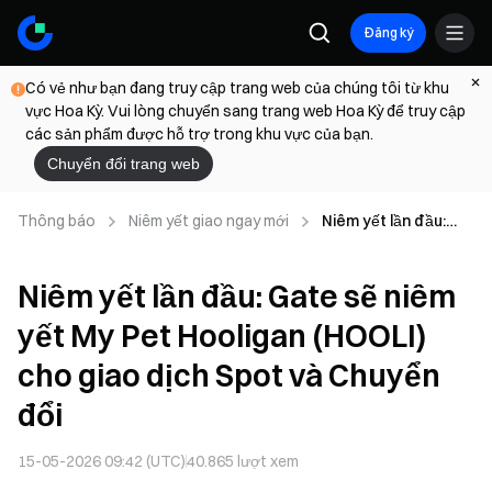
Đăng ký
Có vẻ như bạn đang truy cập trang web của chúng tôi từ khu
vực Hoa Kỳ. Vui lòng chuyển sang trang web Hoa Kỳ để truy cập
các sản phẩm được hỗ trợ trong khu vực của bạn.
Chuyển đổi trang web
Thông báo
Niêm yết giao ngay mới
Niêm yết lần đầu:
Gate sẽ niêm yết My
Pet Hooligan
Niêm yết lần đầu: Gate sẽ niêm
(HOOLI) cho giao
dịch Spot và Chuyển
yết My Pet Hooligan (HOOLI)
đổi
cho giao dịch Spot và Chuyển
đổi
15-05-2026 09:42 (UTC)
40.865
lượt xem