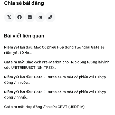
Chia sẻ bài đăng
[Giao ngay] – Chọn thị trường HOOLI (trên cùng bên trái)
Giao dịch Chuyển đổi HOOLI: Ứng dụng Gate - [Giao dịch] -
[Chuyển đổi] - Chọn HOOLI
Bài viết liên quan
Nhóm Gate
Ngày 15 tháng 5 năm 2026
Niêm yết lần đầu: Mục Cổ phiếu Hợp đồng Tương lai Gate sẽ
niêm yết 10 Hợ...
Gate ra mắt Giao dịch Pre-Market cho Hợp đồng tương lai vĩnh
Cổng vào Tiền điện tử
cửu UNITREEUSDT (UNITREE)...
Giao dịch hơn 4,900 loại tiền điện tử một cách an toàn,
nhanh chóng và dễ dàng
Niêm yết lần đầu: Gate Futures sẽ ra mắt cổ phiếu với 10 hợp
đồng vĩnh cửu...
Hành động ngay
Đăng ký
và nhận phần thưởng chào mừng lên tới $10,000
Niêm yết lần đầu: Gate Futures sẽ ra mắt cổ phiếu với 10 hợp
Mời bạn bè
và kiếm hoa hồng 40%
đồng vĩnh viễ...
Giữ kết nối
Gate ra mắt Hợp đồng vĩnh cửu GRVT (USDT-M)
Truy cập trang web chính thức của Gate