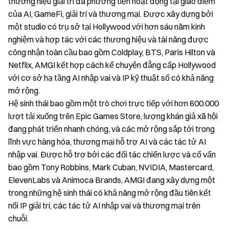
thương hiệu giải trí đa phương tiện hoạt động tại giao điểm
của AI, GameFi, giải trí và thương mại. Được xây dựng bởi
một studio có trụ sở tại Hollywood với hơn sáu năm kinh
nghiệm và hợp tác với các thương hiệu và tài năng được
công nhận toàn cầu bao gồm Coldplay, BTS, Paris Hilton và
Netflix, AMGI kết hợp cách kể chuyện đẳng cấp Hollywood
với cơ sở hạ tầng AI nhập vai và IP kỹ thuật số có khả năng
mở rộng.
Hệ sinh thái bao gồm một trò chơi trực tiếp với hơn 600.000
lượt tải xuống trên Epic Games Store, lượng khán giả xã hội
đang phát triển nhanh chóng, và các mở rộng sắp tới trong
lĩnh vực hàng hóa, thương mại hỗ trợ AI và các tác tử AI
nhập vai. Được hỗ trợ bởi các đối tác chiến lược và cố vấn
bao gồm Tony Robbins, Mark Cuban, NVIDIA, Mastercard,
ElevenLabs và Animoca Brands, AMGI đang xây dựng một
trong những hệ sinh thái có khả năng mở rộng đầu tiên kết
nối IP giải trí, các tác tử AI nhập vai và thương mại trên
chuỗi.