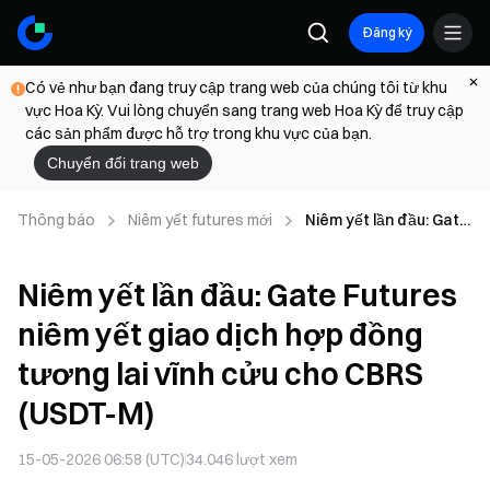
Đăng ký
Có vẻ như bạn đang truy cập trang web của chúng tôi từ khu
vực Hoa Kỳ. Vui lòng chuyển sang trang web Hoa Kỳ để truy cập
các sản phẩm được hỗ trợ trong khu vực của bạn.
Chuyển đổi trang web
Thông báo
Niêm yết futures mới
Niêm yết lần đầu: Gate
Futures niêm yết giao
dịch hợp đồng tương lai
Niêm yết lần đầu: Gate Futures
vĩnh cửu cho CBRS
(USDT-M)
niêm yết giao dịch hợp đồng
tương lai vĩnh cửu cho CBRS
(USDT-M)
15-05-2026 06:58 (UTC)
34.046
lượt xem