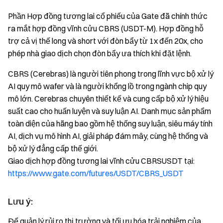
Phần Hợp đồng tương lai cổ phiếu của Gate đã chính thức
ra mắt hợp đồng vĩnh cửu CBRS (USDT-M). Hợp đồng hỗ
trợ cả vị thế long và short với đòn bẩy từ 1x đến 20x, cho
phép nhà giao dịch chọn đòn bẩy ưa thích khi đặt lệnh.
CBRS (Cerebras) là người tiên phong trong lĩnh vực bộ xử lý
AI quy mô wafer và là người khổng lồ trong ngành chip quy
mô lớn. Cerebras chuyên thiết kế và cung cấp bộ xử lý hiệu
suất cao cho huấn luyện và suy luận AI. Danh mục sản phẩm
toàn diện của hãng bao gồm hệ thống suy luận, siêu máy tính
AI, dịch vụ mô hình AI, giải pháp đám mây, cùng hệ thống và
bộ xử lý đẳng cấp thế giới.
Giao dịch hợp đồng tương lai vĩnh cửu CBRSUSDT tại:
https://www.gate.com/futures/USDT/CBRS_USDT
Lưu ý:
Để quản lý rủi ro thị trường và tối ưu hóa trải nghiệm của