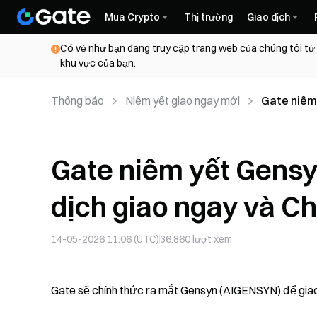
Mua Crypto
Thị trường
Giao dịch
Có vẻ như bạn đang truy cập trang web của chúng tôi từ
khu vực của bạn.
Thông báo
Niêm yết giao ngay mới
Gate niêm
Chuyển đổ
Gate niêm yết Gens
dịch giao ngay và C
14-05-2026 11:06 (UTC)
36.860
lượt xem
Gate sẽ chính thức ra mắt Gensyn (AIGENSYN) để giao d