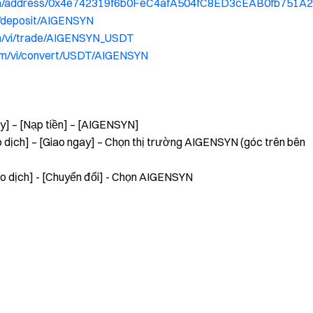
y.com/address/0x4e742319f6b0FeC4afA504fC8ED3cEAB0fb751A2
/deposit/AIGENSYN
m/vi/trade/AIGENSYN_USDT
om/vi/convert/USDT/AIGENSYN
y] – [Nạp tiền] – [AIGENSYN]
 dịch] – [Giao ngay] – Chọn thị trường AIGENSYN (góc trên bên
o dịch] - [Chuyển đổi] - Chọn AIGENSYN