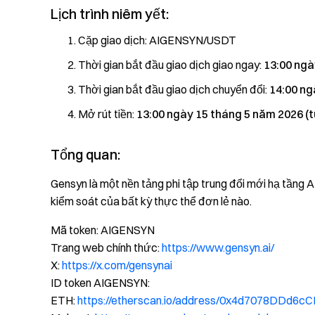
Lịch trình niêm yết:
Cặp giao dịch: AIGENSYN/USDT
Thời gian bắt đầu giao dịch giao ngay:
13:00 ngà
Thời gian bắt đầu giao dịch chuyển đổi:
14:00 ng
Mở rút tiền:
13:00 ngày 15 tháng 5 năm 2026 (tù
Tổng quan:
Gensyn là một nền tảng phi tập trung đổi mới hạ tầng A
kiểm soát của bất kỳ thực thể đơn lẻ nào.
Mã token: AIGENSYN
Trang web chính thức:
https://www.gensyn.ai/
X:
https://x.com/gensynai
ID token AIGENSYN:
ETH:
https://etherscan.io/address/0x4d7078DDd