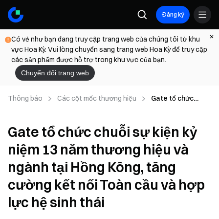
Đăng ký
Có vẻ như bạn đang truy cập trang web của chúng tôi từ khu
vực Hoa Kỳ. Vui lòng chuyển sang trang web Hoa Kỳ để truy cập
các sản phẩm được hỗ trợ trong khu vực của bạn.
Chuyển đổi trang web
Thông báo
Các cột mốc thương hiệu
Gate tổ chức
chuỗi sự kiện kỷ
niệm 13 năm
Gate tổ chức chuỗi sự kiện kỷ
thương hiệu và
ngành tại Hồng
niệm 13 năm thương hiệu và
Kông, tăng cường
kết nối Toàn cầu
ngành tại Hồng Kông, tăng
và hợp lực hệ sinh
thái
cường kết nối Toàn cầu và hợp
lực hệ sinh thái