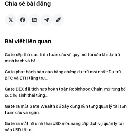
tương tác nhập vai. Riêng ngày khai mạc, số lượng khách
Chia sẻ bài đăng
tham quan đã vượt hơn 10.000 người, với sự quan tâm lớn
dành cho kỹ thuật đua xe, trang phục tay đua và các mô hình
tương tác, trở thành điểm nhấn văn hóa và thương hiệu nổi
bật tại khu vực cảng Victoria trong tuần.
Bài viết liên quan
Gate xếp thứ sáu trên toàn cầu về quy mô tài sản khi dự trữ
minh bạch và hệ...
Gate phát hành báo cáo bằng chứng dự trữ mới nhất: Dự trữ
BTC và ETH tăng trư...
Gate DEX đã tích hợp hoàn toàn Robinhood Chain, mở rộng bố
cục hệ sinh thái tổng...
Gate ra mắt Gate Wealth để xây dựng nền tảng quản lý tài sản
toàn cầu và ngân...
Gate ra mắt hệ sinh thái USD mới: nâng cấp dịch vụ quản lý tài
sản USD tất c...