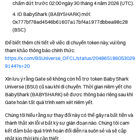
chấm dứt trước 02:00 ngày 30 tháng 4 năm 2026 (UTC).
ID BabyShark (BABYSHARK) mới:
0x777bf78ad4546b61607a17bf4a1977dbbea98c28
(BSC)
Để biết thêm chi tiết về việc di chuyển token này, vui lòng
tham khảo thông báo chính thức:
https://x.com/BSUniverse_OFCL/status/204865186053029
9144?s=20
Xin lưu ý rằng Gate sẽ không còn hỗ trợ token Baby Shark
Universe (BSU) cũ sau khi di chuyển. Thời gian niêm yết cho
BabyShark (BABYSHARK) sẽ được thông báo riêng sau khi
Gate hoàn tất quá trình xem xét niêm yết.
Chúng tôi hiểu rằng sự thay đổi này có thể gây ra bất tiện và
thành thật xin lỗi vì bất kỳ sự gián đoạn nào. Chúng tôi cam
kết đảm bảo quá trình hoán đổi diễn ra suôn sẻ và sẽ cập
nhật kịp thời khi cần thiết.