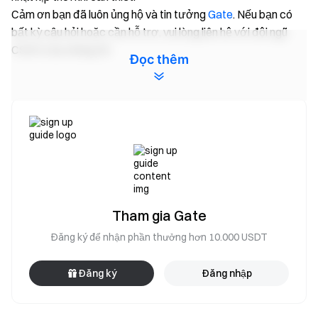
Cảm ơn bạn đã luôn ủng hộ và tin tưởng
Gate
. Nếu bạn có
bất kỳ câu hỏi hoặc cần hỗ trợ, vui lòng liên hệ với đội ngũ
CSKH của chúng tôi.
Đọc thêm
Nhóm Gate
Ngày 29 tháng 4 năm 2026
Cổng vào Tiền điện tử
Giao dịch hơn 4,900 loại tiền điện tử một cách an toàn,
nhanh chóng và dễ dàng
Tham gia Gate
Hành động ngay
Đăng ký để nhận phần thưởng hơn 10.000 USDT
Đăng ký
và nhận phần thưởng chào mừng lên tới $10,000
Mời bạn bè
và kiếm hoa hồng 40%
Đăng ký
Đăng nhập
Giữ kết nối
Truy cập trang web chính thức của Gate