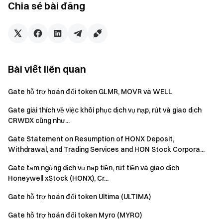
Tải xuống ứng dụng Gate | Máy tính
Chia sẻ bài đăng
Theo dõi chúng tôi trên X (Twitter)
để nhận thêm tiền
thưởng
Tham gia cộng đồng Telegram của chúng tôi
để thảo luận
về các chủ đề thịnh hành
Tương tác với cộng đồng toàn cầu của chúng tôi
để biết
Bài viết liên quan
thông tin chi tiết mới nhất
Minh bạch & Bảo mật
Gate hỗ trợ hoán đổi token GLMR, MOVR và WELL
Kiểm tra 100% Bằng chứng dự trữ của chúng tôi
Gate giải thích về việc khôi phục dịch vụ nạp, rút và giao dịch
CRWDX cũng như...
Gate Statement on Resumption of HONX Deposit,
Withdrawal, and Trading Services and HON Stock Corpora...
Gate tạm ngừng dịch vụ nạp tiền, rút tiền và giao dịch
Honeywell xStock (HONX), Cr...
Gate hỗ trợ hoán đổi token Ultima (ULTIMA)
Gate hỗ trợ hoán đổi token Myro (MYRO)