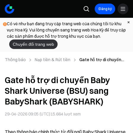
Đăng ký
Có vẻ như bạn đang truy cập trang web của chúng tôi từ khu
vực Hoa Kỳ. Vui lòng chuyển sang trang web Hoa Kỳ để truy cập
các sản phẩm được hỗ trợ trong khu vực của bạn.
Chuyển đổi trang web
Thông báo
Nạp tiền & Rút tiền
Gate hỗ trợ di chuyển
Baby Shark Universe
(BSU) sang BabyShark
Gate hỗ trợ di chuyển Baby
(BABYSHARK)
Shark Universe (BSU) sang
BabyShark (BABYSHARK)
29-04-2026 09:05 (UTC)
15.664
lượt xem
Theo thông báo chính thức từ đội ngũ Baby Shark Universe