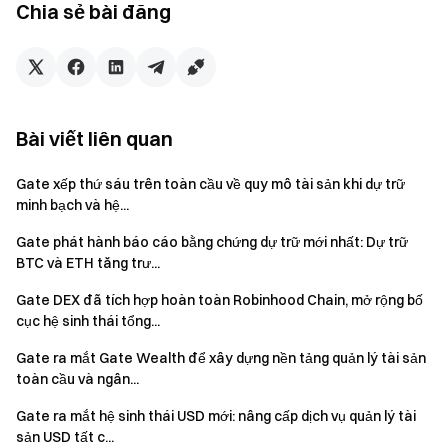
Chia sẻ bài đăng
Về Gate
Gate, được thành lập vào năm 2013 bởi tiến sĩ Han, là một
trong những sàn giao dịch tiền điện tử sớm nhất trên thế
giới. Nền tảng phục vụ hơn 51 triệu người dùng với hơn
4.500 tài sản số và tiên phong triển khai bằng chứng dự trữ
Bài viết liên quan
100% đầu tiên trong ngành. Ngoài dịch vụ giao dịch cốt lõi,
hệ sinh thái Gate còn bao gồm Gate Wallet, Gate Ventures
Gate xếp thứ sáu trên toàn cầu về quy mô tài sản khi dự trữ
và các giải pháp sáng tạo khác.
minh bạch và hệ...
Để biết thêm thông tin, vui lòng truy cập:
Trang web
|
X
|
Gate phát hành báo cáo bằng chứng dự trữ mới nhất: Dự trữ
BTC và ETH tăng trư...
Telegram
|
LinkedIn
|
Instagram
|
YouTube
Gate DEX đã tích hợp hoàn toàn Robinhood Chain, mở rộng bố
cục hệ sinh thái tổng...
Tuyên bố từ chối trách nhiệm:
Gate ra mắt Gate Wealth để xây dựng nền tảng quản lý tài sản
Nội dung này không cấu thành báo giá, lời mời chào hay
toàn cầu và ngân...
khuyến nghị. Quý khách nên luôn tìm kiếm tư vấn chuyên
nghiệp độc lập trước khi đưa ra quyết định đầu tư. Lưu ý
Gate ra mắt hệ sinh thái USD mới: nâng cấp dịch vụ quản lý tài
sản USD tất c...
rằng Gate có thể hạn chế hoặc cấm một số dịch vụ tại các