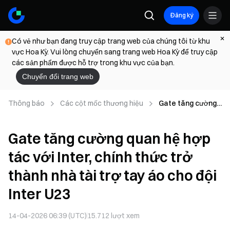
Đăng ký
Có vẻ như bạn đang truy cập trang web của chúng tôi từ khu
vực Hoa Kỳ. Vui lòng chuyển sang trang web Hoa Kỳ để truy cập
các sản phẩm được hỗ trợ trong khu vực của bạn.
Chuyển đổi trang web
Thông báo
Các cột mốc thương hiệu
Gate tăng cường
quan hệ hợp tác
với Inter, chính
Gate tăng cường quan hệ hợp
thức trở thành
nhà tài trợ tay áo
tác với Inter, chính thức trở
cho đội Inter U23
thành nhà tài trợ tay áo cho đội
Inter U23
14-04-2026 06:39 (UTC)
15.712
lượt xem