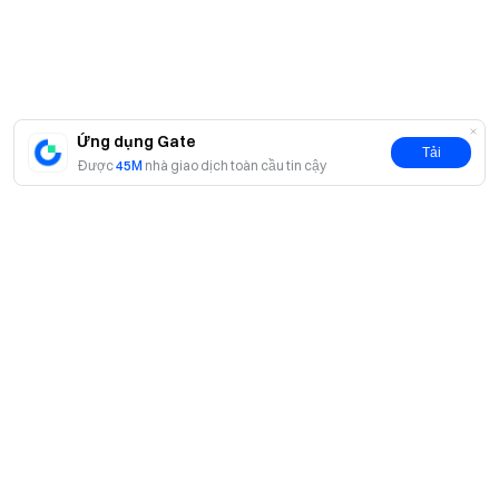
thưởng
Tham gia cộng đồng Telegram của chúng tôi
để thảo luận
về các chủ đề thịnh hành
Tương tác với cộng đồng toàn cầu của chúng tôi
để biết
thông tin chi tiết mới nhất
Ứng dụng Gate
Tải
Minh bạch & Bảo mật
Được
45M
nhà giao dịch toàn cầu tin cậy
Kiểm tra 100% Bằng chứng dự trữ của chúng tôi
Giới thiệu
Về chúng tôi
Sản phẩm
Cơ hội nghề nghiệp
P2P