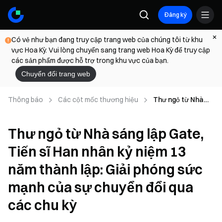
Đăng ký
Có vẻ như bạn đang truy cập trang web của chúng tôi từ khu
vực Hoa Kỳ. Vui lòng chuyển sang trang web Hoa Kỳ để truy cập
các sản phẩm được hỗ trợ trong khu vực của bạn.
Chuyển đổi trang web
Thông báo
Các cột mốc thương hiệu
Thư ngỏ từ Nhà
sáng lập Gate,
Tiến sĩ Han nhân
Thư ngỏ từ Nhà sáng lập Gate,
kỷ niệm 13 năm
thành lập: Giải
Tiến sĩ Han nhân kỷ niệm 13
phóng sức mạnh
của sự chuyển đổi
năm thành lập: Giải phóng sức
qua các chu kỳ
mạnh của sự chuyển đổi qua
các chu kỳ