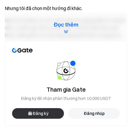
Nhưng tôi đã chọn một hướng đi khác.
Nếu tôi ở lại lĩnh vực đó, tập trung vào quang điện tử và bán
Đọc thêm
dẫn, có thể cuộc đời tôi đã đi theo một lộ trình hoàn toàn
khác. Những lĩnh vực đó cũng đang định hình tương lai và
mang lại cả sự ổn định lẫn giá trị dài hạn.
Nhưng câu hỏi thực sự khi đó với tôi không phải là con
đường nào an toàn hơn. Đó là hướng đi nào dẫn đến sự
chuyển dịch cấu trúc tiếp theo.
Thời điểm ấy, Blockchain vẫn chỉ là một ý tưởng mới nổi,
chưa có đồng thuận rộng rãi. Đó là lĩnh vực bất định và dễ bị
Tham gia Gate
bỏ qua. Chính vì vậy, nó đòi hỏi niềm tin và sự kiên nhẫn. Nhìn
Đăng ký để nhận phần thưởng hơn 10.000 USDT
lại, quyết định đó đã định hình mọi điều xảy ra trong 13 năm
tiếp theo.
Đăng ký
Đăng nhập
Đó giống như một lựa chọn cá nhân.