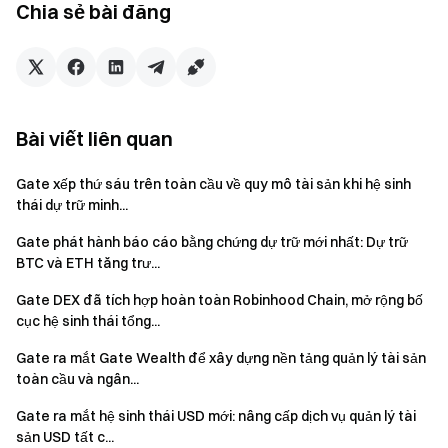
Chia sẻ bài đăng
Không có đội ngũ, không có lộ trình, nguồn lực cũng rất hạn
chế. Từ một người khởi đầu, dần dần trở thành một nhóm
nhỏ, và cuối cùng là một tổ chức toàn cầu với gần 3.000
thành viên. Tiến độ đạt được chính là câu trả lời.
Tôi vẫn nhớ buổi gặp mặt đầu tiên của đội ngũ. Đó là một
Bài viết liên quan
ngày đông lạnh giá, chỉ có vài người tham dự. Không có
chương trình nghị sự chính thức. Chúng tôi chỉ ngồi lại và
Gate xếp thứ sáu trên toàn cầu về quy mô tài sản khi hệ sinh
thảo luận về những ý tưởng còn nhiều bất định.
thái dự trữ minh...
Nhưng ngay lúc đó, mọi thứ đã trở nên thực tế.
Gate phát hành báo cáo bằng chứng dự trữ mới nhất: Dự trữ
BTC và ETH tăng trư...
Khi đội ngũ lớn mạnh hơn, cấu trúc cũng dần hình thành.
Gate DEX đã tích hợp hoàn toàn Robinhood Chain, mở rộng bố
Nhưng khoảnh khắc ban đầu ấy đã chứa đựng tinh thần cốt
cục hệ sinh thái tổng...
lõi của Gate sau này.
Gate ra mắt Gate Wealth để xây dựng nền tảng quản lý tài sản
toàn cầu và ngân...
Định nghĩa năng lực qua hành động
Gate ra mắt hệ sinh thái USD mới: nâng cấp dịch vụ quản lý tài
Nhìn lại, lựa chọn đó không phải là ngẫu nhiên.
sản USD tất c...