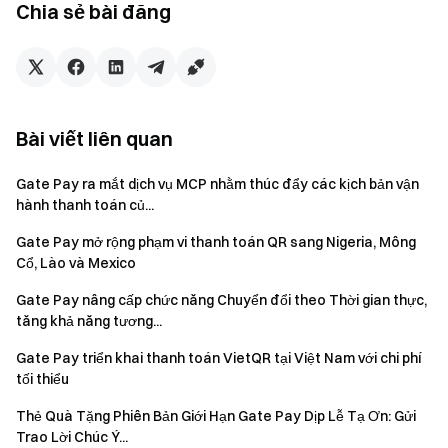
Chia sẻ bài đăng
Thương gia có thể xem tình trạng đang nắm giữ, lợi
nhuận tích lũy, các tài sản hỗ trợ và tỷ lệ lợi nhuận hàng
năm hiện tại theo thời gian thực trên trang Kiếm tiền;
Để tắt tính năng, chỉ cần thao tác trên cùng trang.
Nguồn vốn sẽ được tự động rút về tài khoản số dư mà
Bài viết liên quan
không ảnh hưởng đến việc sử dụng về sau.
Gate Pay ra mắt dịch vụ MCP nhằm thúc đẩy các kịch bản vận
Với định hướng ưu tiên rủi ro thấp, tính linh hoạt cao và
hành thanh toán củ...
không phát sinh chi phí, Gate Pay Tự động kiếm tiền giúp
nguồn vốn nhàn rỗi sinh lợi nhuận mà vẫn đảm bảo tối đa tính
Gate Pay mở rộng phạm vi thanh toán QR sang Nigeria, Mông
Cổ, Lào và Mexico
thanh khoản và nhu cầu vận hành hàng ngày của Thương gia.
Gate Pay sẽ tiếp tục nâng cấp dịch vụ dành cho Thương gia
Gate Pay nâng cấp chức năng Chuyển đổi theo Thời gian thực,
và giới thiệu thêm nhiều tính năng gia tăng giá trị thực tiễn,
tăng khả năng tương...
hỗ trợ Thương gia nâng cao hiệu quả sử dụng vốn và phát
Gate Pay triển khai thanh toán VietQR tại Việt Nam với chi phí
triển kinh doanh bền vững.
tối thiểu
Thẻ Quà Tặng Phiên Bản Giới Hạn Gate Pay Dịp Lễ Tạ Ơn: Gửi
Trao Lời Chúc Ý...
Nhóm Gate