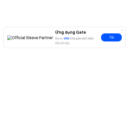
thông tin chi tiết mới nhất
Minh bạch & Bảo mật
Kiểm tra 100% Bằng chứng dự trữ của chúng tôi
Ứng dụng Gate
Tải
Được
45M
nhà giao dịch toàn
cầu tin cậy
Giới thiệu
Về chúng tôi
Sản phẩm
Cơ hội nghề nghiệp
P2P