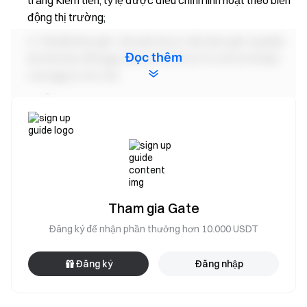
trang Kiếm tiền, tỷ lệ được điều chỉnh linh hoạt theo biến
động thị trường;
Tính lãi theo giờ: Lãi suất được tính theo giờ và phân
Đọc thêm
bổ một lần mỗi ngày vào lúc 00:30 (UTC) cho lợi nhuận
của ngày trước đó;
Sẵn sàng sử dụng ngay: Lợi nhuận được ghi nhận trực
tiếp vào tài khoản số dư của Thương gia và có thể rút
tiền hoặc sử dụng để thanh toán bất cứ lúc nào.
Hướng dẫn sử dụng
Sau khi tính năng được triển khai, Thương gia có thể
Tham gia Gate
đăng nhập Bảng điều khiển Thương gia Gate Pay tại
Đăng ký để nhận phần thưởng hơn 10.000 USDT
https://www.gate.com/vi/pay
và truy cập Số dư → Kiếm
tiền để sử dụng tính năng Tự động kiếm tiền;
Đăng ký
Đăng nhập
Nhấn Kích hoạt để bật tính năng, hệ thống sẽ tự động
quản lý nguồn vốn nhàn rỗi nhằm sinh lợi nhuận;