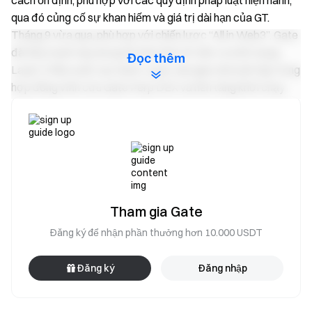
cách ổn định, phù hợp với các quy định pháp luật hiện hành,
qua đó củng cố sự khan hiếm và giá trị dài hạn của GT.
Tháng 9 vừa qua, phù hợp với chiến lược “All in Web3”, Gate
đã đẩy mạnh xây dựng hệ sinh thái với việc ra mắt mạng
Đọc thêm
Layer 2 hiệu suất cao Gate Layer, sàn giao dịch phi tập trung
hợp đồng vĩnh cửu Gate Perp DEX và nền tảng khởi chạy
trên chuỗi Gate Fun, mở rộng năng lực từ hạ tầng đến ứng
dụng. Gate Layer đảm bảo sự ổn định mạng thông qua GT
Staking; Gate Perp DEX cung cấp giao dịch trên chuỗi nhanh
và an toàn; Gate Fun hạ thấp rào cản cho Nhà sáng tạo, thúc
đẩy kinh tế sáng tạo Web3 và văn hóa meme. Với động lực
từ cả cơ chế giảm phát và mở rộng hệ sinh thái, giá trị hỗ
trợ, các kịch bản ứng dụng và ảnh hưởng của GT tiếp tục
Tham gia Gate
được tăng cường, tạo động lực mới cho tăng trưởng dài
Đăng ký để nhận phần thưởng hơn 10.000 USDT
hạn của Gate.
Đăng ký
Đăng nhập
Từ chối trách nhiệm
: