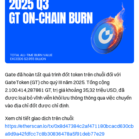
Gate đã hoàn tất quá trình đốt token trên chuỗi đối với
GateToken (GT) cho quý III năm 2025. Tổng cộng
2.100.414,287861 GT, trị giá khoảng 35,32 triệu USD, đã
được loại bỏ vĩnh viễn khỏi lưu thông thông qua việc chuyển
vào địa chỉ đốt được chỉ định.
Xem chi tiết giao dịch trên chuỗi:
https://etherscan.io/tx/0x8d47384c2af471180bcacd630cb
a9d9a42fdfcc7c8b30836478a5f91deb77e29