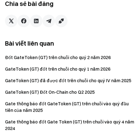
Nội dung này không cấu thành Báo giá, lời mời chào hoặc
Chia sẻ bài đăng
khuyến nghị đầu tư. Quý khách nên tham khảo ý kiến chuyên
gia độc lập trước khi đưa ra quyết định đầu tư. Gate có thể
hạn chế hoặc cấm một số dịch vụ tại các khu vực pháp lý
nhất định. Để biết thêm thông tin, vui lòng đọc Thỏa thuận
Người dùng tại
https://www.gate.com/vi/user-agreement
.
Bài viết liên quan
Đốt GateToken (GT) trên chuỗi cho quý 2 năm 2026
Nhóm Gate
GateToken (GT) đốt trên chuỗi cho quý 1 năm 2026
Ngày 15 tháng 10 năm 2025
GateToken (GT) đã được đốt trên chuỗi cho quý IV năm 2025
GateToken (GT) Đốt On-Chain cho Q2 2025
Cổng vào Tiền điện tử
Gate thông báo đốt GateToken (GT) trên chuỗi vào quý đầu
Giao dịch hơn 4,900 loại tiền điện tử một cách an toàn,
tiên của năm 2025
nhanh chóng và dễ dàng
Hành động ngay
Gate thông báo đốt Gate Token (GT) trên chuỗi vào quý 4 năm
Đăng ký
và nhận phần thưởng chào mừng lên tới $10,000
2024
Mời bạn bè
và kiếm hoa hồng 40%