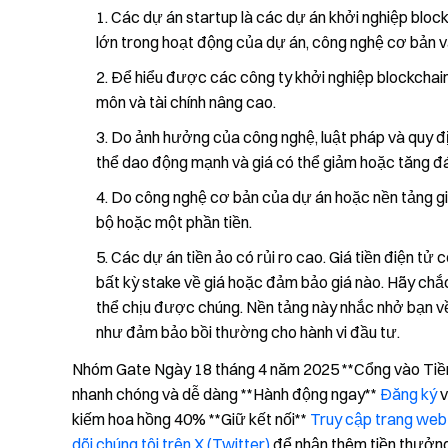
Các dự án startup là các dự án khởi nghiệp block
lớn trong hoạt động của dự án, công nghệ cơ bản v
Để hiểu được các công ty khởi nghiệp blockchain 
môn và tài chính nâng cao.
Do ảnh hưởng của công nghệ, luật pháp và quy địn
thể dao động mạnh và giá có thể giảm hoặc tăng đ
Do công nghệ cơ bản của dự án hoặc nền tảng gi
bộ hoặc một phần tiền.
Các dự án tiền ảo có rủi ro cao. Giá tiền điện t
bất kỳ stake về giá hoặc đảm bảo giá nào. Hãy chắc
thể chịu được chúng. Nền tảng này nhắc nhở bạn về
như đảm bảo bồi thường cho hành vi đầu tư.
Nhóm Gate Ngày 18 tháng 4 năm 2025 **Cổng vào Tiền đ
nhanh chóng và dễ dàng **Hành động ngay**
Đăng ký
v
kiếm hoa hồng 40% **Giữ kết nối**
Truy cập trang web
dõi chúng tôi trên X (Twitter)
để nhận thêm tiền thưởn