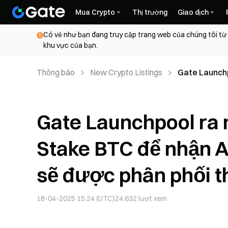
Mua Crypto
Thị trường
Giao dịch
Có vẻ như bạn đang truy cập trang web của chúng tôi từ
khu vực của bạn.
Thông báo
New Crypto Listings
Gate Launchp
Airdrop và p
Gate Launchpool ra m
Stake BTC để nhận A
sẽ được phân phối th
18-04-2025 15:24 (UTC)
24.632
lượt xem