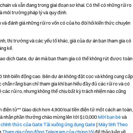
chain và vẫn đang trong giai đoạn sơ khai. Có thể có những rủi ro
à môi trường pháp lý và quy định.
và đánh giá những rủi ro vốn có của họ đòi hỏi kiến thức chuyên
h, thị trường và các yếu tố khác, giá của dự án bạn tham gia có
áng kể.
ao dịch Gate, dự án mà bạn tham gia có thể không rút được toàn
ử có tính biến động cao. Bên dự án không đặt cọc và không cung cấp
 chắn rằng bạn chỉ tham gia khi bạn hiểu đầy đủ các rủi ro và có
 các rủi ro, nhưng không thể chịu bất kỳ trách nhiệm nào cũng
iện tử** Giao dịch hơn 4,900 loại tiền điện tử một cách an toàn,
à nhận phần thưởng chào mừng lên tới $10,000
Mời bạn bè
và
 chính thức của Gate
Tải xuống ứng dụng Gate
|
Máy tính
Theo
g
Tham gia cộng đồng Telegram của chúng tôi
để thảo luận về