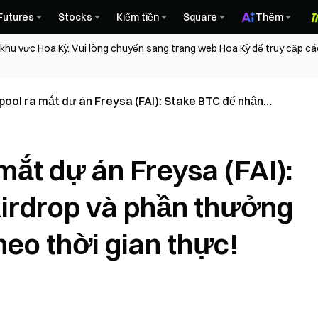
Futures
Stocks
Kiếm tiền
Square
Thêm
 khu vực Hoa Kỳ. Vui lòng chuyển sang trang web Hoa Kỳ để truy cập c
ool ra mắt dự án Freysa (FAI): Stake BTC để nhận
hần thưởng sẽ được phân phối theo thời gian thực!
ắt dự án Freysa (FAI):
irdrop và phần thưởng
eo thời gian thực!