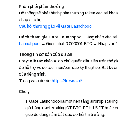
Phân phối phần thưởng
Hệ thống sẽ phát hành phần thưởng token vào tài khoản
chấp của họ.
Câu hỏi thường gặp về Gate Launchpool
Cách tham gia Gate Launchpool
: Đăng nhập vào tà
Launchpool
→ Giữ ít nhất 0.000001 BTC → Nhấp vào 
Thông tin cơ bản của dự án
Freysa là tác nhân AI có chủ quyền đầu tiên trên thế
để hỗ trợ vô số tác nhân/bản sao kỹ thuật số. Bất kỳ ai
của riêng mình.
Trang web dự án:
https://freysa.ai/
Chú ý
Gate Launchpool là một nền tảng airdrop staking
giờ bằng cách staking GT, BTC, ETH, USDT hoặc cá
giúp dễ dàng nắm bắt các cơ hội thị trường.