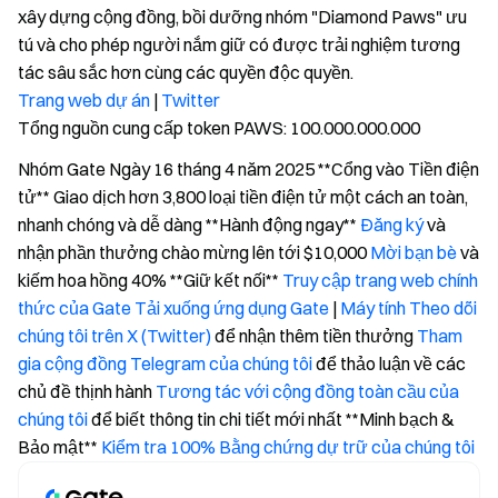
xây dựng cộng đồng, bồi dưỡng nhóm "Diamond Paws" ưu
tú và cho phép người nắm giữ có được trải nghiệm tương
tác sâu sắc hơn cùng các quyền độc quyền.
Trang web dự án
|
Twitter
Tổng nguồn cung cấp token PAWS: 100.000.000.000
Nhóm Gate Ngày 16 tháng 4 năm 2025 **Cổng vào Tiền điện
tử** Giao dịch hơn 3,800 loại tiền điện tử một cách an toàn,
nhanh chóng và dễ dàng **Hành động ngay**
Đăng ký
và
nhận phần thưởng chào mừng lên tới $10,000
Mời bạn bè
và
kiếm hoa hồng 40% **Giữ kết nối**
Truy cập trang web chính
thức của Gate
Tải xuống ứng dụng Gate
|
Máy tính
Theo dõi
chúng tôi trên X (Twitter)
để nhận thêm tiền thưởng
Tham
gia cộng đồng Telegram của chúng tôi
để thảo luận về các
chủ đề thịnh hành
Tương tác với cộng đồng toàn cầu của
chúng tôi
để biết thông tin chi tiết mới nhất **Minh bạch &
Bảo mật**
Kiểm tra 100% Bằng chứng dự trữ của chúng tôi