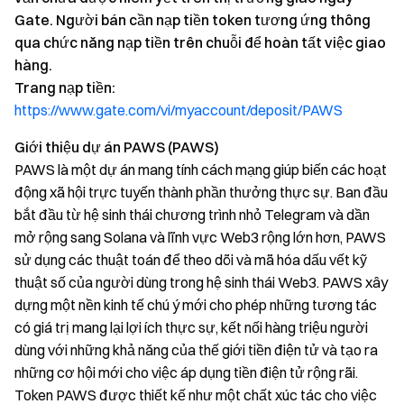
Gate. Người bán cần nạp tiền token tương ứng thông
qua chức năng nạp tiền trên chuỗi để hoàn tất việc giao
hàng.
Trang nạp tiền:
https://www.gate.com/vi/myaccount/deposit/PAWS
Giới thiệu dự án PAWS (PAWS)
PAWS là một dự án mang tính cách mạng giúp biến các hoạt
động xã hội trực tuyến thành phần thưởng thực sự. Ban đầu
bắt đầu từ hệ sinh thái chương trình nhỏ Telegram và dần
mở rộng sang Solana và lĩnh vực Web3 rộng lớn hơn, PAWS
sử dụng các thuật toán để theo dõi và mã hóa dấu vết kỹ
thuật số của người dùng trong hệ sinh thái Web3. PAWS xây
dựng một nền kinh tế chú ý mới cho phép những tương tác
có giá trị mang lại lợi ích thực sự, kết nối hàng triệu người
dùng với những khả năng của thế giới tiền điện tử và tạo ra
những cơ hội mới cho việc áp dụng tiền điện tử rộng rãi.
Token PAWS được thiết kế như một chất xúc tác cho việc