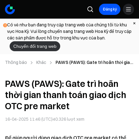
Đăng ký
Có vẻ như bạn đang truy cập trang web của chúng tôi từ khu
vực Hoa Kỳ. Vui lòng chuyển sang trang web Hoa Kỳ để truy cập
các sản phẩm được hỗ trợ trong khu vực của bạn.
Chuyển đổi trang web
Thông báo
Khác
PAWS (PAWS): Gate trì hoãn thời gian
thanh toán giao dịch OTC pre market
PAWS (PAWS): Gate trì hoãn
thời gian thanh toán giao dịch
OTC pre market
16-04-2025 11:46 (UTC)
40.326
lượt xem
Để giúp người dùng giao dịch OTC pre market có thể