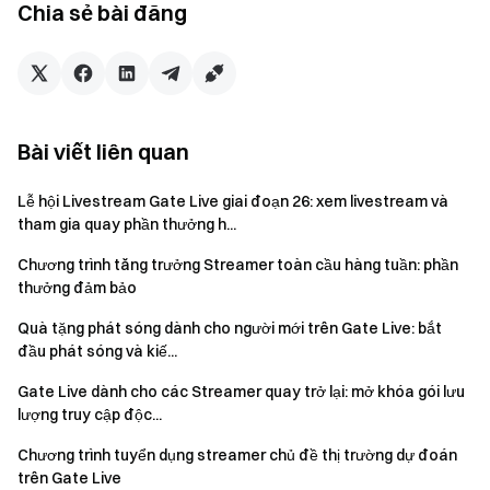
Quyền lợi nâng cấp VIP:
Những người streamer xuất
Chia sẻ bài đăng
sắc sẽ được nâng cấp VIP và tận hưởng nguồn quỹ hỗ
trợ độc quyền (nâng cấp lên VIP và nhận được hàng
chục triệu token) cùng các lợi ích độc quyền dành cho
cộng đồng.
Hỗ trợ độc quyền:
Nhận hỗ trợ đa chiều hàng tháng,
Bài viết liên quan
bao gồm airdrop, tiền thưởng tăng người hâm mộ, tài trợ
Lễ hội Livestream Gate Live giai đoạn 26: xem livestream và
giải thưởng cho người hâm mộ và quà tặng ra mắt.
tham gia quay phần thưởng h...
Airdrop độc quyền:
Những streamer nổi tiếng sẽ
Chương trình tăng trưởng Streamer toàn cầu hàng tuần: phần
được chọn hàng tháng và được trao tặng
danh hiệu nổi
thưởng đảm bảo
tiếng, giấy chứng nhận chữ ký và cúp danh dự hàng
năm
. Bạn cũng có thể tham gia vào nhóm giải thưởng trị
Quà tặng phát sóng dành cho người mới trên Gate Live: bắt
giá 10.000 - 100.000 USD.
đầu phát sóng và kiế...
Quà tặng độc quyền:
Được ưu tiên tham gia các
Gate Live dành cho các Streamer quay trở lại: mở khóa gói lưu
lượng truy cập độc...
hoạt động riêng tư nội bộ của Gate
, tận hưởng các
quà tặng thương hiệu độc quyền của Gate trong các sự
Chương trình tuyển dụng streamer chủ đề thị trường dự đoán
kiện lớn và ngày lễ của nền tảng.
trên Gate Live