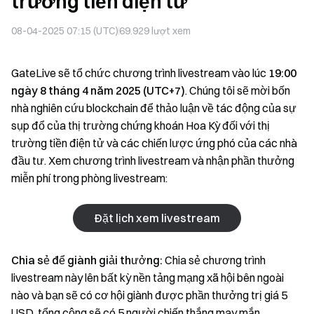
trường tiền điện tử
08-04-2025 07:15 (UTC)
69.929
lượt xem
GateLive sẽ tổ chức chương trình livestream vào lúc
19:00
ngày 8 tháng 4 năm 2025 (UTC+7)
. Chúng tôi sẽ mời bốn
nhà nghiên cứu blockchain để thảo luận về tác động của sự
sụp đổ của thị trường chứng khoán Hoa Kỳ đối với thị
trường tiền điện tử và các chiến lược ứng phó của các nhà
đầu tư. Xem chương trình livestream và nhận phần thưởng
miễn phí trong phòng livestream:
Đặt lịch xem livestream
Chia sẻ để giành giải thưởng:
Chia sẻ chương trình
livestream này lên bất kỳ nền tảng mạng xã hội bên ngoài
nào và bạn sẽ có cơ hội giành được phần thưởng trị giá 5
USD, tổng cộng sẽ có 5 người chiến thắng may mắn.