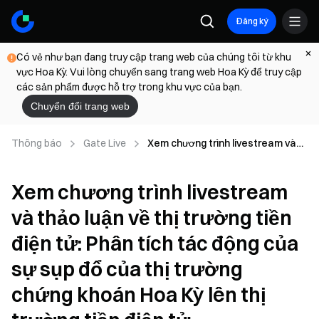
Đăng ký
Có vẻ như bạn đang truy cập trang web của chúng tôi từ khu
vực Hoa Kỳ. Vui lòng chuyển sang trang web Hoa Kỳ để truy cập
các sản phẩm được hỗ trợ trong khu vực của bạn.
Chuyển đổi trang web
Thông báo
Gate Live
Xem chương trình livestream và
thảo luận về thị trường tiền điện
tử: Phân tích tác động của sự sụp
Xem chương trình livestream
đổ của thị trường chứng khoán
Hoa Kỳ lên thị trường tiền điện tử
và thảo luận về thị trường tiền
điện tử: Phân tích tác động của
sự sụp đổ của thị trường
chứng khoán Hoa Kỳ lên thị