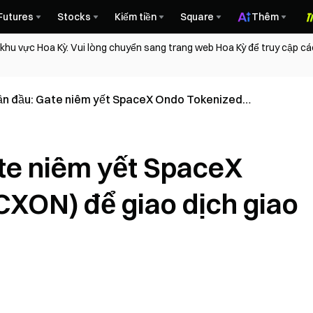
Futures
Stocks
Kiếm tiền
Square
Thêm
 khu vực Hoa Kỳ. Vui lòng chuyển sang trang web Hoa Kỳ để truy cập c
lần đầu: Gate niêm yết SpaceX Ondo Tokenized
ể giao dịch giao ngay và chuyển đổi
ate niêm yết SpaceX
XON) để giao dịch giao