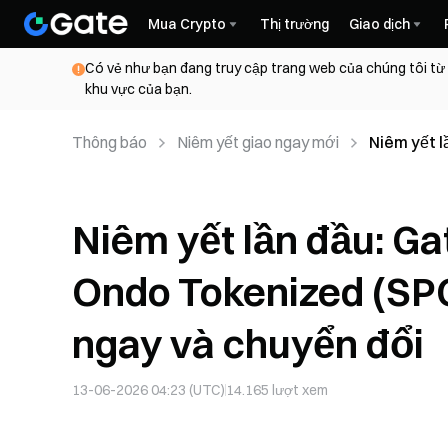
Mua Crypto
Thị trường
Giao dịch
Có vẻ như bạn đang truy cập trang web của chúng tôi từ
khu vực của bạn.
Thông báo
Niêm yết giao ngay mới
Niêm yết 
(SPCXON) đ
Niêm yết lần đầu: G
Ondo Tokenized (SPC
ngay và chuyển đổi
13-06-2026 04:23 (UTC)
14.165
lượt xem