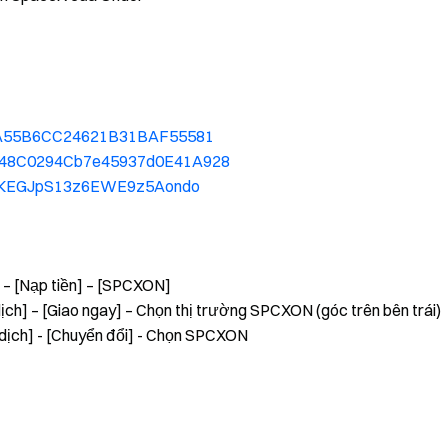
340A55B6CC24621B31BAF55581
FF48C0294Cb7e45937d0E41A928
8EqKEGJpS13z6EWE9z5Aondo
 – [Nạp tiền] – [SPCXON]
ch] – [Giao ngay] – Chọn thị trường SPCXON (góc trên bên trái)
dịch] - [Chuyển đổi] - Chọn SPCXON