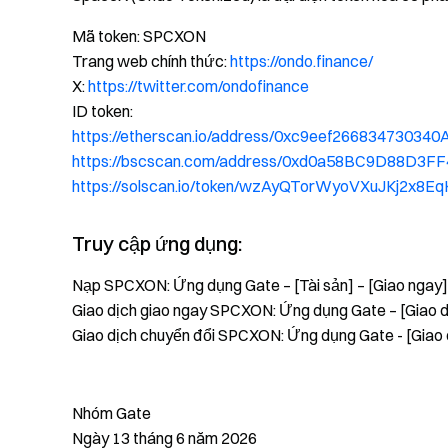
Mã token: SPCXON
Trang web chính thức:
https://ondo.finance/
X:
https://twitter.com/ondofinance
ID token:
https://etherscan.io/address/0xc9eef266834730
https://bscscan.com/address/0xd0a58BC9D88D3
https://solscan.io/token/wzAyQTorWyoVXuJKj2x
Truy cập ứng dụng:
Nạp SPCXON: Ứng dụng Gate – [Tài sản] – [Giao ngay]
Giao dịch giao ngay SPCXON: Ứng dụng Gate – [Giao dị
Giao dịch chuyển đổi SPCXON: Ứng dụng Gate - [Giao 
Nhóm Gate
Ngày 13 tháng 6 năm 2026