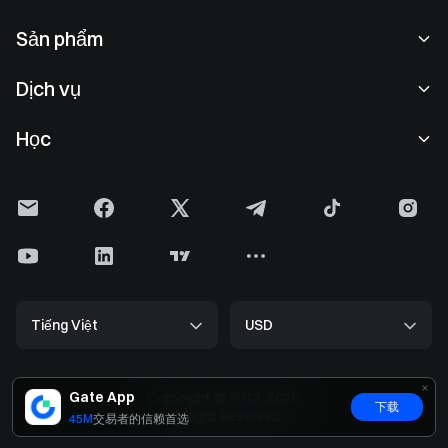
Về chúng tôi
Sản phẩm
Cơ hội nghề nghiệp
P2P
Dịch vụ
Phòng tin tức
Giao dịch khối & Chuyển đổi
Lợi ích VIP
Nhà tài trợ Oracle Red Bull Racing
Học
Giao dịch giao ngay
Tổ chức
Thoả thuận người dùng
Học viện
Giao dịch ký quỹ
Đề xuất & Phản hồi
Cảnh báo rủi ro
Gate News
Trung tâm Kiếm tiền
Thông báo
Chính sách bảo mật
Gate Blog
ETF
Tiêu chuẩn thu phí
Chính sách Cookie
Bách khoa toàn thư tiền mã hóa
Futures
Trung tâm hỗ trợ
Phương tiện truyền thông
Gate Research
CFD
Tiếng Việt
USD
Đăng ký niêm yết
Bằng chứng dự trữ
Cắt giảm Bitcoin
Cổ phiếu
Bảo mật hợp đồng
Giấy phép
Nâng cấp ETH
Alpha
Trung tâm phát triển (API)
Bảo mật
Gate App
Copyright © 2013-2026.
下载
Dữ liệu lớn
Gate Pay
All Right Reserved.
45M
交易者的信赖首选
Xác minh kênh chính thức
GateToken (GT)
Giá tiền điện tử
Gate Card