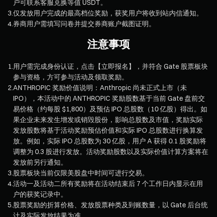
户可联系客服兑换等值 USDT。
3
.
仅发放用户完成的最高档位奖励，获奖用户将收到站内信通知。
4
.
券商用户需填写问卷并提交券商账户截图证明。
注意事项
1
.
用户需完成身份认证，点击【立即报名】，并符合 Gate 股票板块
参与资格，方可参与活动及领取奖励。
2
.
ANTHROPIC 奖励价值说明：Anthropic 尚未正式上市（未
IPO），本活动中的 ANTHROPIC 奖励股数基于当前 Gate 盘前交
易价格（约每股 $1,800）及预估 IPO 总股数（10 亿股）得出。如
果企业未来发生增发或销毁股份，影响总股数及市值，奖励实际
发放股数将基于活动奖励预估价值和实际 IPO 总股数进行换算发
放。例如，实际 IPO 总股数为 30 亿股，用户 A 获得 0.1 股奖励将
调整为 0.3 股进行发放。活动奖励股数以及实际价值计算方案将在
发放前另行通知。
3
.
股票板块当前仅限美股盘中时间可进行交易。
4
.
活动一及活动二所有奖励将在活动结束后 7 个工作日内显示在用
户的获奖记录中。
5
.
股票奖励的折算价格、发放股票种类及到账数量，以 Gate 后台统
计及实际发放结果为准。