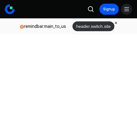
Signup
remindbar.main_to_us
header.switch.site