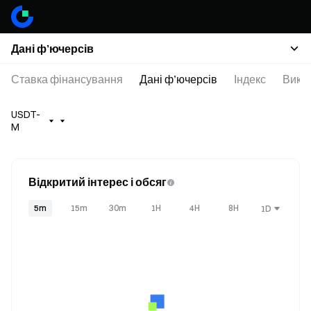
Дані ф’ючерсів
Ставка фінансування
Дані ф’ючерсів
Індекс
Викон
USDT-
M
Відкритий інтерес і обсяг
5m
15m
30m
1H
4H
8H
1D