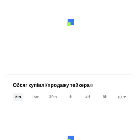
Обсяг купівлі/продажу тейкера
5m
15m
30m
1H
4H
8H
1D