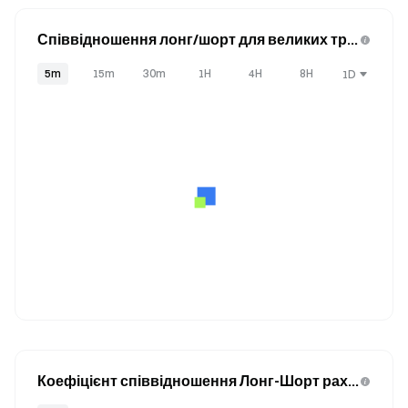
Співвідношення лонг/шорт для великих тре
йдерів (Позиції)
5m
15m
30m
1H
4H
8H
1D
Коефіцієнт співвідношення Лонг-Шорт раху
нків