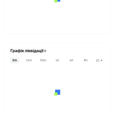
Графік ліквідації
5m
15m
30m
1H
4H
8H
1D