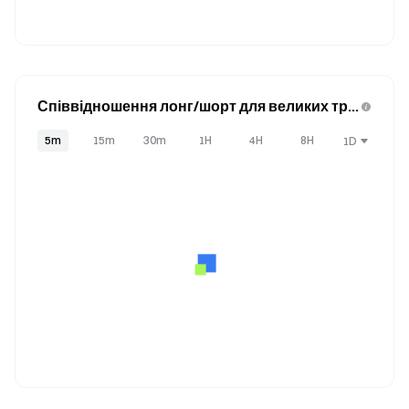
Співвідношення лонг/шорт для великих тре
йдерів (Акаунти)
5m
15m
30m
1H
4H
8H
1D