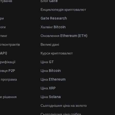
стувачів
Блог Gate
Енциклопедія криптовалют
ори
Gate Research
оги
Халвінг Bitcoin
стинг
Оновлення Ethereum (ETH)
тконтрактів
Великі дані
API)
Курси криптовалют
рифікації
Ціна GT
говця P2P
Ціна Bitcoin
 програма
Ціна Ethereum
Ціна XRP
е рішення
Ціна Solana
Сьогоднішня ціна на золото
Сьогоднішня ціна срібла