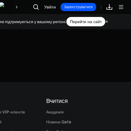
Увійти
Винагороди
Зареєструватися
кі підтримуються у вашому регіоні.
Перейти на сайт
Вчитися
 VIP-клієнтів
Академія
й
Новини Gate