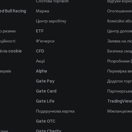
Спотова торгівля
Відгуки кори
d Bull Racing
Маржа
Оголошення
Центр заробітку
Комісійні зб
о ризики
ETF
Центр допом
ційності
Ф'ючерси
Заявка на лі
йлів cookie
CFD
Безпека смар
Акції
Розробники (
зервів
Alpha
Перевірка ве
Gate Pay
Додаток тор
Gate Card
Партнерська
Gate Life
TradingView
Подарункова картка
Міжланцюжн
Gate OTC
гани
Gate Charity