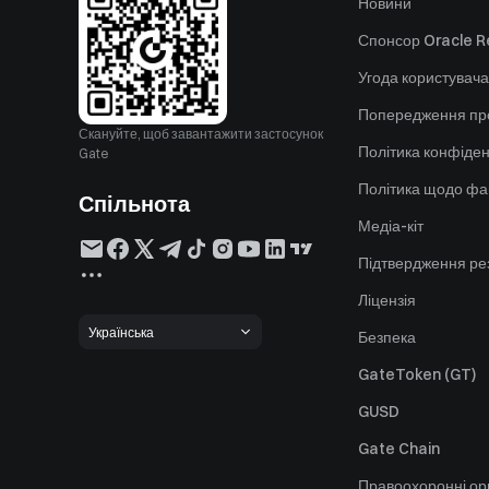
Новини
Спонсор Oracle Re
Угода користувача
Попередження пр
Скануйте, щоб завантажити застосунок
Політика конфіден
Gate
Політика щодо фа
Спільнота
Медіа-кіт
Підтвердження ре
Ліцензія
Українська
Безпека
GateToken (GT)
GUSD
Gate Chain
Правоохоронні ор