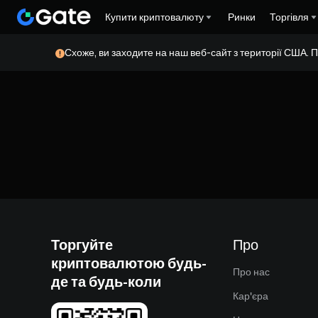
Купити криптовалюту
Ринки
Торгівля
Схоже, ви заходите на наш веб-сайт з території США. П
Торгуйте
Про
криптовалютою будь-
Про нас
де та будь-коли
Кар'єра