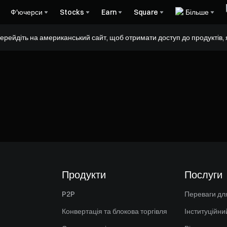
Ф'ючерси
Stocks
Earn
Square
Більше
ерейдіть на американський сайт, щоб отримати доступ до продуктів, я
Продукти
Послуги
P2P
Переваги для
Конвертація та блокова торгівля
Інституційни