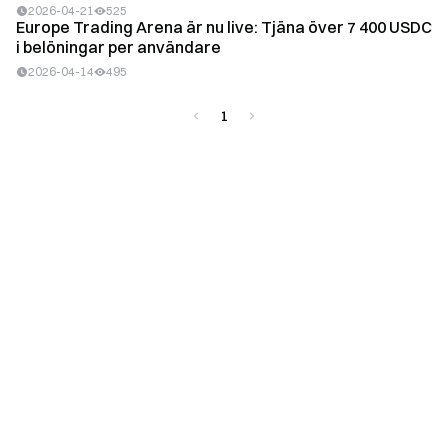
2026-04-21
525
Europe Trading Arena är nu live: Tjäna över 7 400 USDC
i belöningar per användare
2026-04-14
495
1