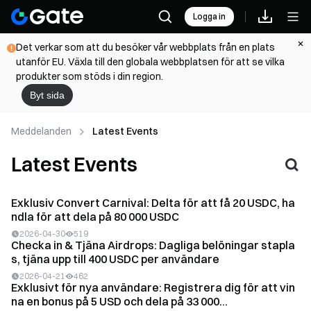
Logga in
Det verkar som att du besöker vår webbplats från en plats
utanför EU. Växla till den globala webbplatsen för att se vilka
produkter som stöds i din region.
Byt sida
Meddelanden
Latest Events
Latest Events
Exklusiv Convert Carnival: Delta för att få 20 USDC, ha
ndla för att dela på 80 000 USDC
2026-04-30
519
Checka in & Tjäna Airdrops: Dagliga belöningar stapla
s, tjäna upp till 400 USDC per användare
2026-04-21
462
Exklusivt för nya användare: Registrera dig för att vin
na en bonus på 5 USD och dela på 33 000...