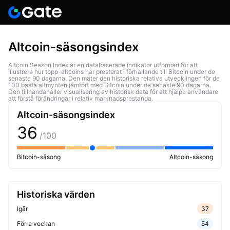
Altcoin-säsongsindex
Altcoin Season Index är en databaserade indikator utformad för att
illustrera hur topp-altcoins har presterat i förhållande till Bitcoin under de
senaste 90 dagarna. Den mäter den historiska relativa utvecklingen för de
100 bästa altmynten jämfört med Bitcoin under de senaste 90 dagarna.
Den tillhandahåller visualisering av historisk data för att hjälpa användare
att förstå förändringar i relativ marknadsprestanda.
Altcoin-säsongsindex
36
/100
Bitcoin-säsong
Altcoin-säsong
Historiska värden
Igår
37
Förra veckan
54