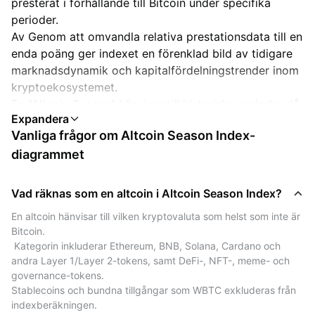
presterat i förhållande till Bitcoin under specifika
perioder.
Av Genom att omvandla relativa prestationsdata till en
enda poäng ger indexet en förenklad bild av tidigare
marknadsdynamik och kapitalfördelningstrender inom
kryptoekosystemet.
En "Altcoin Season" hänvisar till historiska perioder då
en majoritet av altcoins uppvisade starkare relativ
Vanliga frågor om Altcoin Season Index-
utveckling än Bitcoin, vanligtvis mätt över ett 90-
diagrammet
dagarsfönster.
Den Indexet sammanfattar denna jämförelse som ett
värde mellan 0 och 100 för informativ referens.
Vad räknas som en altcoin i Altcoin Season Index?
En altcoin hänvisar till vilken kryptovaluta som helst som inte är 
Hur beräknas Altcoin Season Index-
Bitcoin.
diagrammet?
 Kategorin inkluderar Ethereum, BNB, Solana, Cardano och 
andra Layer 1/Layer 2-tokens, samt DeFi-, NFT-, meme- och 
The Altcoin Season Index Chart reflects the 90-day
governance-tokens.
historical performance of the top 100 altcoins
Stablecoins och bundna tillgångar som WBTC exkluderas från 
(excluding stablecoins and pegged tokens) compared
indexberäkningen.
to Bitcoin.