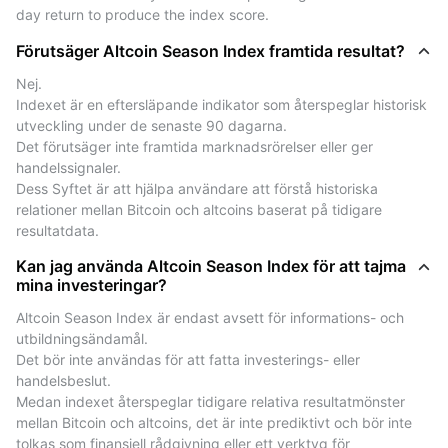
day return to produce the index score.
performance trend.
- 50–74: Periods when many altcoins showed stronger
Förutsäger Altcoin Season Index framtida resultat?
relative performance.
Nej.
- 75–100: Broad altcoin outperformance observed
Indexet är en eftersläpande indikator som återspeglar historisk 
historically.
utveckling under de senaste 90 dagarna.
This framework helps users understand historical
Det förutsäger inte framtida marknadsrörelser eller ger 
market leadership between Bitcoin and altcoins but
handelssignaler.
should not be interpreted as a predictive or trading
Dess Syftet är att hjälpa användare att förstå historiska 
signal.
relationer mellan Bitcoin och altcoins baserat på tidigare 
resultatdata.
Vad är altcoin-marknaden och altcoin-
Kan jag använda Altcoin Season Index för att tajma
dominans?
mina investeringar?
The altcoin market includes all cryptocurrencies other
Altcoin Season Index är endast avsett för informations- och 
utbildningsändamål.
than Bitcoin, such as major smart contract platforms
Det bör inte användas för att fatta investerings- eller 
(e.g., Ethereum), DeFi tokens, NFTs, meme coins, and
handelsbeslut.
emerging blockchain projects.
Medan indexet återspeglar tidigare relativa resultatmönster 
Altcoin dominance
mellan Bitcoin och altcoins, det är inte prediktivt och bör inte 
This refers to the percentage of total crypto market
tolkas som finansiell rådgivning eller ett verktyg för 