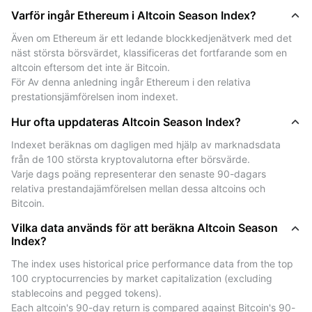
Varför ingår Ethereum i Altcoin Season Index?
Calculation steps:
1. Select the top 100 non-stablecoin cryptocurrencies
Även om Ethereum är ett ledande blockkedjenätverk med det 
by market capitalization.
näst största börsvärdet, klassificeras det fortfarande som en 
2. Measure each altcoin's 90-day performance.
altcoin eftersom det inte är Bitcoin.
3. Compare each performance to Bitcoin's 90-day
För Av denna anledning ingår Ethereum i den relativa 
prestationsjämförelsen inom indexet.
return.
4. Count how many altcoins outperformed Bitcoin.
Hur ofta uppdateras Altcoin Season Index?
5. Convert this ratio into a percentage and scale it
Indexet beräknas om dagligen med hjälp av marknadsdata 
between 0 and 100.
från de 100 största kryptovalutorna efter börsvärde.
Varje dags poäng representerar den senaste 90-dagars 
How to interpret the Altcoin Season Index?
relativa prestandajämförelsen mellan dessa altcoins och 
Bitcoin.
The Altcoin Season Index ranges from 0 to 100 and
provides a simplified overview of how altcoins and
Vilka data används för att beräkna Altcoin Season
Index?
Bitcoin have performed relative to each other over
time:
The index uses historical price performance data from the top 
- 0–25: Historically, Bitcoin outperformed most
100 cryptocurrencies by market capitalization (excluding 
altcoins.
stablecoins and pegged tokens).
- 26–49: Transitional range without a consistent
Each altcoin's 90-day return is compared against Bitcoin's 90-