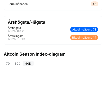
Förra månaden
46
Årshögsta/-lägsta
Årshögsta
Altcoin-säsong
78
(
2025-09-20
)
Årets lägsta
Bitcoin-säsong
14
(
2025-12-19
)
Altcoin Season Index-diagram
7D
30D
90D