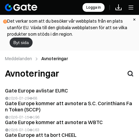
Logga in
Det verkar som att du besöker vår webbplats från en plats
utanför EU. Växla till den globala webbplatsen för att se vilka
produkter som stöds i din region.
Byt sida
Meddelanden
Avnoteringar
Avnoteringar
Gate Europe avlistar EURC
2026-07-29
68
Gate Europe kommer att avnotera S.C. Corinthians Fa
n Token (SCCP)
2026-07-15
196
Gate Europe kommer att avnotera WBTC
2026-07-10
163
Gate Europe att ta bort CHEEL