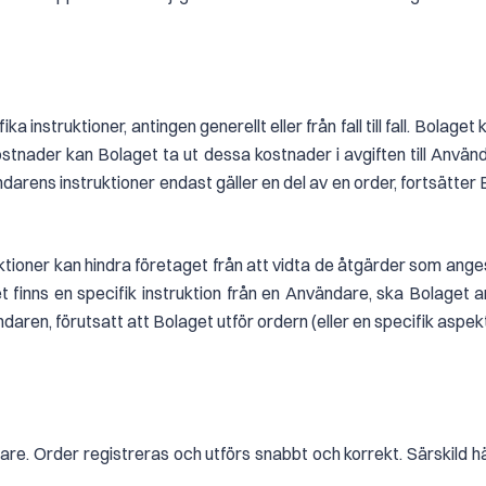
a instruktioner, antingen generellt eller från fall till fall. Bol
ostnader kan Bolaget ta ut dessa kostnader i avgiften till Anvä
rens instruktioner endast gäller en del av en order, fortsätter 
ioner kan hindra företaget från att vidta de åtgärder som anges i
finns en specifik instruktion från en Användare, ska Bolaget anse
daren, förutsatt att Bolaget utför ordern (eller en specifik aspekt
re. Order registreras och utförs snabbt och korrekt. Särskild hän