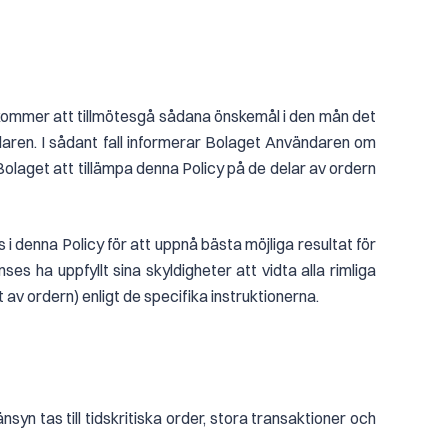
aget kommer att tillmötesgå sådana önskemål i den mån det
ndaren. I sådant fall informerar Bolaget Användaren om
Bolaget att tillämpa denna Policy på de delar av ordern
 denna Policy för att uppnå bästa möjliga resultat för
s ha uppfyllt sina skyldigheter att vidta alla rimliga
 av ordern) enligt de specifika instruktionerna.
syn tas till tidskritiska order, stora transaktioner och