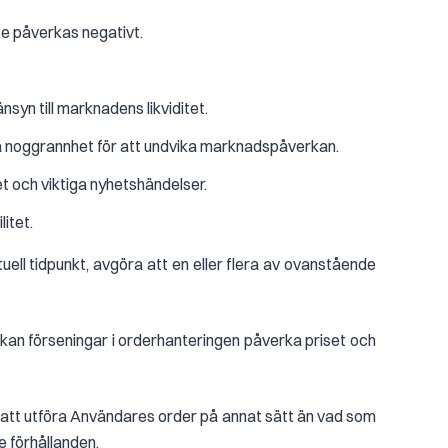
te påverkas negativt.
syn till marknadens likviditet.
ta noggrannhet för att undvika marknadspåverkan.
t och viktiga nyhetshändelser.
litet.
ell tidpunkt, avgöra att en eller flera av ovanstående
n kan förseningar i orderhanteringen påverka priset och
gt att utföra Användares order på annat sätt än vad som
e förhållanden.