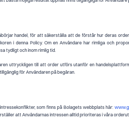
tt bästa möjliga resultat uppnås finns tillgängliga för Användare
jar handel, för att säkerställa att de förstår hur deras order
koren i denna Policy. Om en Användare har rimliga och proporti
 tydligt och inom rimlig tid.
uttryckligen till att order utförs utanför en handelsplattform
 tillgänglig för Användaren på begäran.
 intressekonflikter, som finns på Bolagets webbplats här:
www.g
rställer att Användarnas intressen alltid prioriteras i våra order