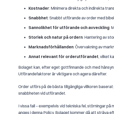
Kostnader
: Minimera direkta och indirekta tran
Snabbhet
: Snabbt utförande av order med bibeh
Sannolikhet för utförande och avveckling
: 
Storlek och natur på ordern
: Hantering av st
Marknadsförhållanden
: Övervakning av markn
Annat relevant för orderutförandet
, vilket 
Bolaget kan, efter eget gottfinnande och med hänsyn t
Utförandefaktorer är viktigare och agera därefter.
Order utförs på de bästa tillgängliga villkoren basera
snabbheten vid utförandet.
I vissa fall – exempelvis vid tekniska fel, störningar
anges i denna Policy. Bolaget kommer då att sträva eft