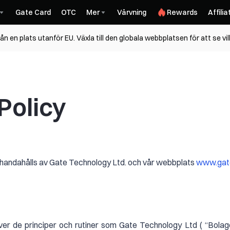
Gate Card
OTC
Mer
Värvning
Rewards
Affilia
n en plats utanför EU. Växla till den globala webbplatsen för att se vi
Policy
llhandahålls av Gate Technology Ltd. och vår webbplats
www.gat
iver de principer och rutiner som Gate Technology Ltd ( “Bolaget