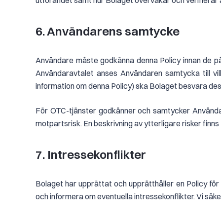
utförandet samt hur Bolaget övervakar och verifierar a
6. Användarens samtycke
Användare måste godkänna denna Policy innan de påbör
Användaravtalet anses Användaren samtycka till vill
information om denna Policy) ska Bolaget besvara dessa
För OTC-tjänster godkänner och samtycker Användaren 
motpartsrisk. En beskrivning av ytterligare risker finns
7. Intressekonflikter
Bolaget har upprättat och upprätthåller en Policy för
och informera om eventuella intressekonflikter. Vi säke