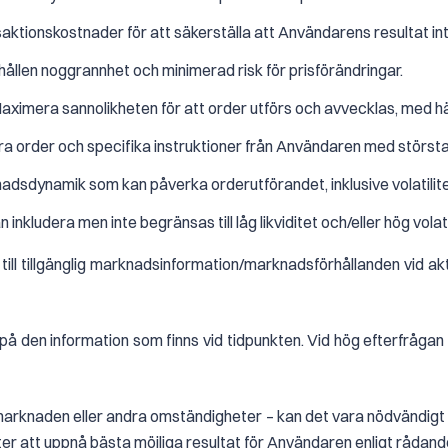
saktionskostnader för att säkerställa att Användarens resultat in
ållen noggrannhet och minimerad risk för prisförändringar.
Maximera sannolikheten för att order utförs och avvecklas, med hän
ora order och specifika instruktioner från Användaren med störs
adsdynamik som kan påverka orderutförandet, inklusive volatilite
kan inkludera men inte begränsas till låg likviditet och/eller hög volati
ill tillgänglig marknadsinformation/marknadsförhållanden vid aktu
t på den information som finns vid tidpunkten. Vid hög efterfråga
 på marknaden eller andra omständigheter – kan det vara nödvändi
er att uppnå bästa möjliga resultat för Användaren enligt rådand