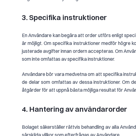
3. Specifika instruktioner
En Användare kan begära att order utförs enligt specifik
är möjligt. Om specifika instruktioner medför högre k
justerade avgifter innan ordern accepteras. Om Använda
som inte omfattas av specifika instruktioner.
Användare bör vara medvetna om att specifika instrukt
de delar som omfattas av dessa instruktioner. Om det 
åtgärder för att uppnå bästa möjliga resultat för Använ
4. Hantering av användarorder
Bolaget säkerställer rättvis behandling av alla Använda
särskilda villkor som efterfrågas av Användare.