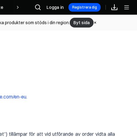
te
Logga in
Registrera dig
lka produkter som stöds i din region.
Byt sida
e.com/en-eu
.
”) tillämpar för att vid utförande av order vidta alla