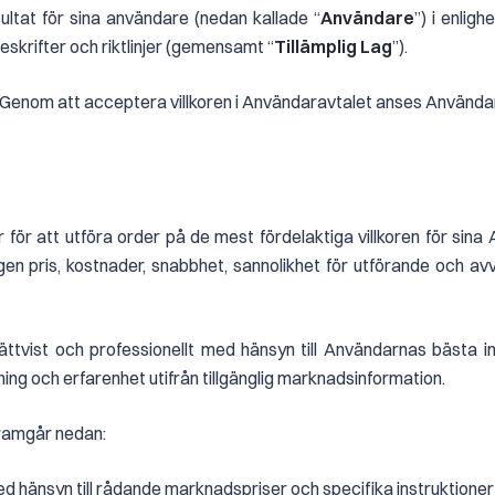
ultat för sina användare (nedan kallade “
Användare
”) i enli
reskrifter och riktlinjer (gemensamt “
Tillämplig Lag
”).
 Genom att acceptera villkoren i Användaravtalet anses Användaren
r för att utföra order på de mest fördelaktiga villkoren för si
en pris, kostnader, snabbhet, sannolikhet för utförande och avve
 rättvist och professionellt med hänsyn till Användarnas bästa
g och erfarenhet utifrån tillgänglig marknadsinformation.
framgår nedan:
, med hänsyn till rådande marknadspriser och specifika instruktione