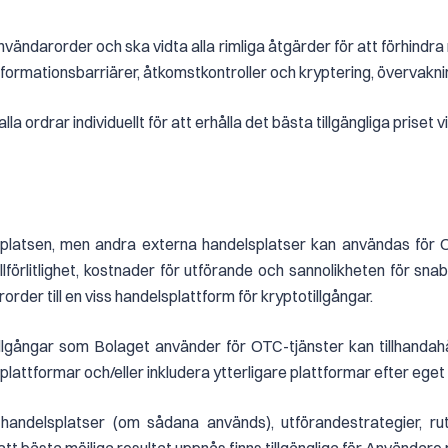
vändarorder och ska vidta alla rimliga åtgärder för att förhindra
ormationsbarriärer, åtkomstkontroller och kryptering, övervakning
 ordrar individuellt för att erhålla det bästa tillgängliga priset v
platsen, men andra externa handelsplatser kan användas för O
llförlitlighet, kostnader för utförande och sannolikheten för sna
rder till en viss handelsplattform för kryptotillgångar.
illgångar som Bolaget använder för OTC-tjänster kan tillhandahå
lsplattformar och/eller inkludera ytterligare plattformar efter eget
andelsplatser (om sådana används), utförandestrategier, rut