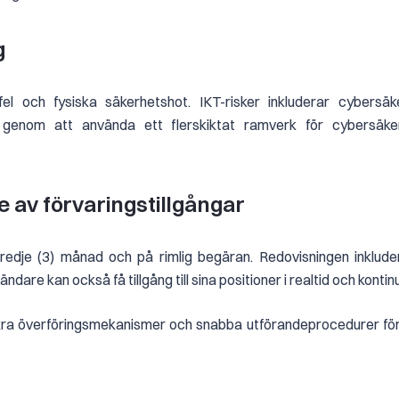
ng
fel och fysiska säkerhetshot. IKT-risker inkluderar cybersäk
r genom att använda ett flerskiktat ramverk för cybersäke
 av förvaringstillgångar
redje (3) månad och på rimlig begäran. Redovisningen inkluder
are kan också få tillgång till sina positioner i realtid och kontinue
äkra överföringsmekanismer och snabba utförandeprocedurer för