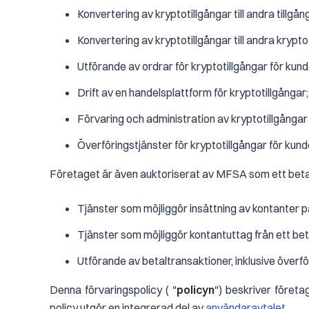
Konvertering av kryptotillgångar till andra tillgån
Konvertering av kryptotillgångar till andra krypto
Utförande av ordrar för kryptotillgångar för kund
Drift av en handelsplattform för kryptotillgångar;
Förvaring och administration av kryptotillgångar 
Överföringstjänster för kryptotillgångar för kund
Företaget är även auktoriserat av MFSA som ett betalning
Tjänster som möjliggör insättning av kontanter på
Tjänster som möjliggör kontantuttag från ett beta
Utförande av betaltransaktioner, inklusive överf
Denna förvaringspolicy ( "
policyn
") beskriver föret
policy utgör en integrerad del av
användaravtalet