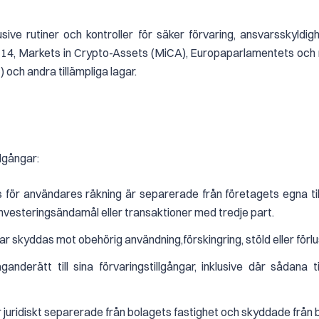
sive rutiner och kontroller för säker förvaring, ansvarsskyldig
/1114, Markets in Crypto-Assets (MiCA), Europaparlamentets och
och andra tillämpliga lagar.
llgångar:
s för användares räkning är separerade från företagets egna til
nvesteringsändamål eller transaktioner med tredje part.
gar skyddas mot obehörig användning,förskingring, stöld eller förlu
ganderätt till sina förvaringstillgångar, inklusive där sådana 
r juridiskt separerade från bolagets fastighet och skyddade från