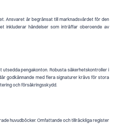
laget. Ansvaret är begränsat till marknadsvärdet för den
aget inkluderar händelser som inträffar oberoende av
mt utsedda pengakonton. Robusta säkerhetskontroller i
, där godkännande med flera signaturer krävs för stora
ptering och försäkringsskydd.
rade huvudböcker. Omfattande och tillräckliga register