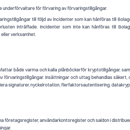
te underförvaltare för förvaring av förvaringstillgångar.
varingstillgångar till följd av incidenter som kan hänföras till Bo
örlusten inträffade. Incidenter som inte kan hänföras till Bol
r eller verksamhet.
fattar både varma och kalla plånböckerför kryptotillgångar, sa
av förvaringstillgångar. Insättningar och uttag behandlas säkert
ra signaturer, nyckelrotation, flerfaktorsautentisering, datakry
 företagsregister, användarkontoregister och saldon i distribue
ningar.