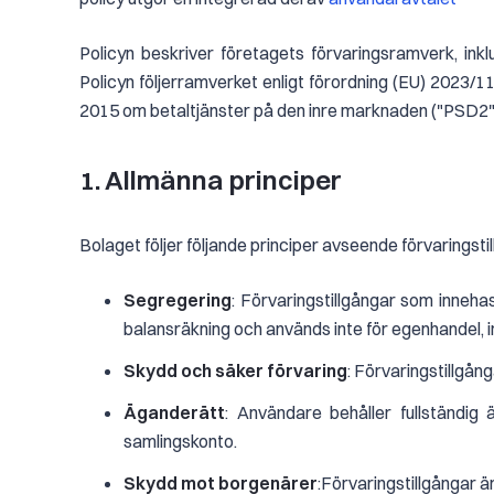
Policyn beskriver företagets förvaringsramverk, inklu
Policyn följerramverket enligt förordning (EU) 2023
2015 om betaltjänster på den inre marknaden ("PSD2") 
1. Allmänna principer
Bolaget följer följande principer avseende förvaringsti
Segregering
: Förvaringstillgångar som inneha
balansräkning och används inte för egenhandel, i
Skydd och säker förvaring
: Förvaringstillgån
Äganderätt
: Användare behåller fullständig ä
samlingskonto.
Skydd mot borgenärer
:Förvaringstillgångar ä