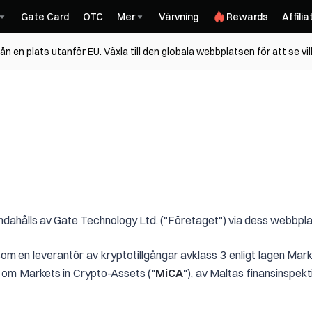
Gate Card
OTC
Mer
Värvning
Rewards
Affilia
n en plats utanför EU. Växla till den globala webbplatsen för att se vi
handahålls av Gate Technology Ltd. ("Företaget") via dess webbpl
m en leverantör av kryptotillgångar avklass 3 enligt lagen Marke
4 om Markets in Crypto-Assets ("
MiCA
"), av Maltas finansinspekti