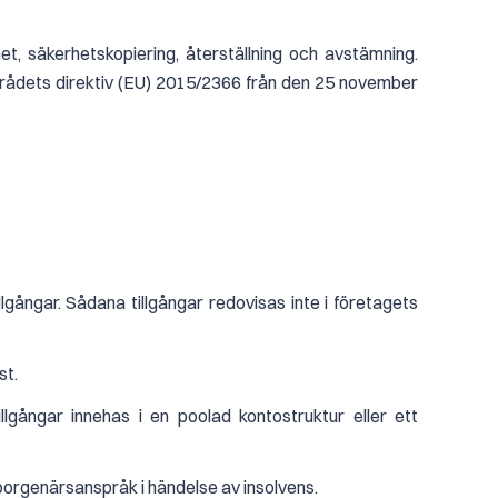
het, säkerhetskopiering, återställning och avstämning.
 rådets direktiv (EU) 2015/2366 från den 25 november
lgångar. Sådana tillgångar redovisas inte i företagets
st.
tillgångar innehas i en poolad kontostruktur eller ett
 borgenärsanspråk i händelse av insolvens.