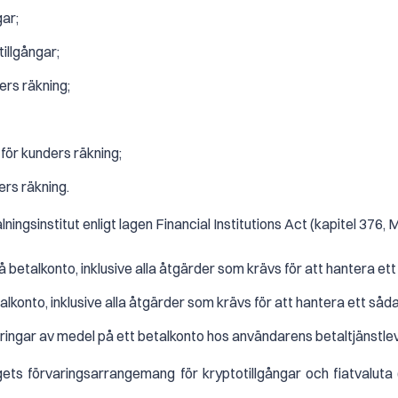
gar;
tillgångar;
ers räkning;
för kunders räkning;
ers räkning.
sinstitut enligt lagen Financial Institutions Act (kapitel 376, Mal
 betalkonto, inklusive alla åtgärder som krävs för att hantera ett
lkonto, inklusive alla åtgärder som krävs för att hantera ett såda
öringar av medel på ett betalkonto hos användarens betaltjänstlev
agets förvaringsarrangemang för kryptotillgångar och fiatvalut