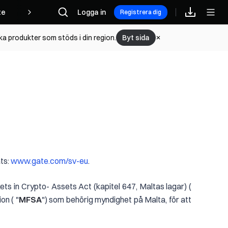
te
Logga in
Registrera dig
lka produkter som stöds i din region.
Byt sida
ats:
www.gate.com/sv-eu
.
ts in Crypto- Assets Act (kapitel 647, Maltas lagar) (
on ( "
MFSA
") som behörig myndighet på Malta, för att