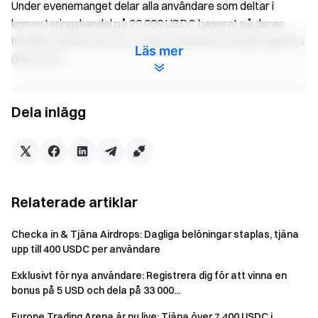
Under evenemanget delar alla användare som deltar i
konverteringshandel på 20 000 USDC baserat på deras
handelsvolymproportion. Varje användare kan tjäna upp till 1
Läs mer
000 USDC.
Minsta
Dela inlägg
Ranking
Belöningar
handelsvolym
Topp 1
200 000 USDC
500 USDC i belöningar
Topp 2
100 000 USDC
300 USDC i belöningar
Relaterade artiklar
Topp 3
50 000 USDC
200 USDC i belöningar
Checka in & Tjäna Airdrops: Dagliga belöningar staplas, tjäna
upp till 400 USDC per användare
Topp 4–
100 USDC i belöningar
25 000 USDC
10
per användare
Exklusivt för nya användare: Registrera dig för att vinna en
bonus på 5 USD och dela på 33 000...
Topp
50 USDC i belöningar
12 000 USDC
11–50
per användare
Europe Trading Arena är nu live: Tjäna över 7 400 USDC i