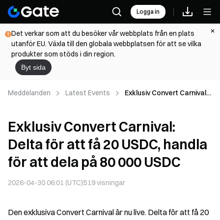
Logga in
Det verkar som att du besöker vår webbplats från en plats
utanför EU. Växla till den globala webbplatsen för att se vilka
produkter som stöds i din region.
Byt sida
Meddelanden
Latest Events
Exklusiv Convert Carnival:
Delta för att få 20 USDC,
handla för att dela på 80
Exklusiv Convert Carnival:
000 USDC
Delta för att få 20 USDC, handla
för att dela på 80 000 USDC
2026-04-30 06:01 (UTC)
519
visningar
Den exklusiva Convert Carnival är nu live. Delta för att få 20