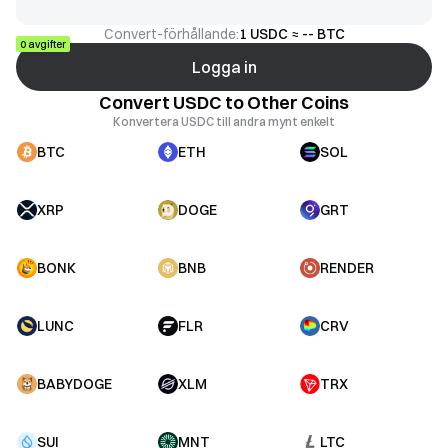
Convert-förhållande:
1 USDC ≈ -- BTC
0 avgifter
Logga in
Convert USDC to Other Coins
Konvertera USDC till andra mynt enkelt
BTC
ETH
SOL
XRP
DOGE
GRT
BONK
BNB
RENDER
LUNC
FLR
CRV
BABYDOGE
XLM
TRX
SUI
MNT
LTC