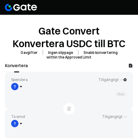
Gate Convert
Konvertera USDC till BTC
0 avgifter
Ingen slippage
Snabb konvertering
within the Approved Limit
Konvertera
Spendera
Tillgängligt: --
Max
Ta emot
Tillgängligt: --