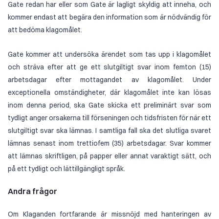
Gate redan har eller som Gate är lagligt skyldig att inneha, och
kommer endast att begära den information som är nödvändig för
att bedöma klagomålet.
Gate kommer att undersöka ärendet som tas upp i klagomålet
och sträva efter att ge ett slutgiltigt svar inom femton (15)
arbetsdagar efter mottagandet av klagomålet. Under
exceptionella omständigheter, där klagomålet inte kan lösas
inom denna period, ska Gate skicka ett preliminärt svar som
tydligt anger orsakerna till förseningen och tidsfristen för när ett
slutgiltigt svar ska lämnas. I samtliga fall ska det slutliga svaret
lämnas senast inom trettiofem (35) arbetsdagar. Svar kommer
att lämnas skriftligen, på papper eller annat varaktigt sätt, och
på ett tydligt och lättillgängligt språk.
Andra frågor
Om Klaganden fortfarande är missnöjd med hanteringen av