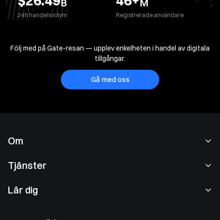
$26.49
46
+
B
M
24h handelsvolym
Registrerade användare
Följ med på Gate-resan — upplev enkelheten i handel av digitala
tillgångar.
Gå med oss
Om
Om oss
Tjänster
Karriär
Spothandel
Lär dig
Användaravtal
Convert
Gate Learn
Integritetspolicy
OTC