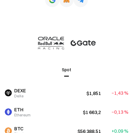
Spot
DEXE
−1,43 %
$1,851
DeXe
ETH
−0,13 %
$1 663,2
Ethereum
BTC
+0,09 %
$56 388,51