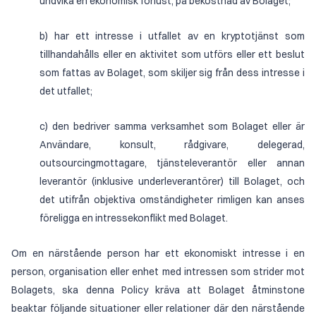
undvika en ekonomisk förlust, på bekostnad av Bolaget;
b) har ett intresse i utfallet av en kryptotjänst som
tillhandahålls eller en aktivitet som utförs eller ett beslut
som fattas av Bolaget, som skiljer sig från dess intresse i
det utfallet;
c) den bedriver samma verksamhet som Bolaget eller är
Användare, konsult, rådgivare, delegerad,
outsourcingmottagare, tjänsteleverantör eller annan
leverantör (inklusive underleverantörer) till Bolaget, och
det utifrån objektiva omständigheter rimligen kan anses
föreligga en intressekonflikt med Bolaget.
Om en närstående person har ett ekonomiskt intresse i en
person, organisation eller enhet med intressen som strider mot
Bolagets, ska denna Policy kräva att Bolaget åtminstone
beaktar följande situationer eller relationer där den närstående