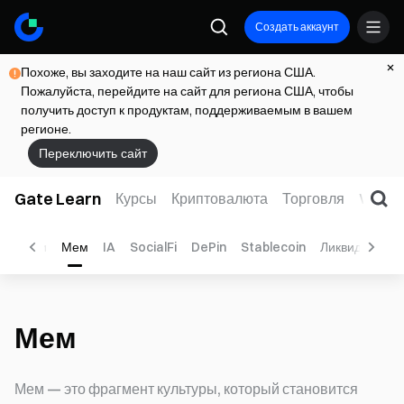
Создать аккаунт
Похоже, вы заходите на наш сайт из региона США.
Пожалуйста, перейдите на сайт для региона США, чтобы
получить доступ к продуктам, поддерживаемым в вашем
регионе.
Переключить сайт
Gate Learn
Курсы
Криптовалюта
Торговля
Web3
нологии
Мем
IA
SocialFi
DePin
Stablecoin
Ликвидный ст
Мем
Мем — это фрагмент культуры, который становится