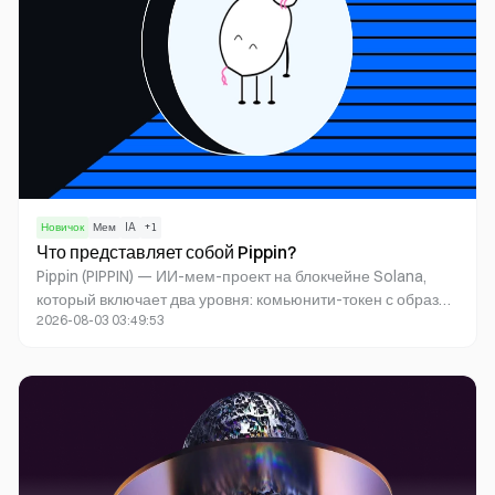
Новичок
Мем
IA
+
1
Что представляет собой Pippin?
Pippin (PIPPIN) — ИИ-мем-проект на блокчейне Solana,
который включает два уровня: комьюнити-токен с образом
2026-08-03 03:49:53
единорога и открытый фреймворк агентов для ролей,
целей, памяти и инструментальных навыков.
Рекомендуется оценивать цикл BabyAGI, демонстрации и
концентрацию предложения, а не L1-наративы.