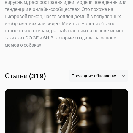
вирусным, распространяя идеи, модели поведения или
тенденции в онлайн-сообществах. Это похоже на
цифровой пожар, часто воплощаемый в популярных
изображениях или видео. Мемные монеты обычно
относятся к токенам, разработанным на основе мемов,
таких как DOGE и SHIB, которые созданы на основе
мемов о собаках.
Статьи
(
319
)