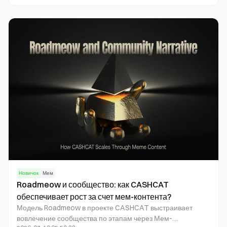
Более эффективный способ управления рисками
предполагает дисциплинированный подход: проверку
источников, размещение пробных заказов в малых
объемах, контроль со стороны трейдера и управление
этапом апробации. Управление рисками направлено не
на устранение волатильности, а на контроль допустимых
потерь в условиях рыночных колебаний. CASHCAT не
является официальным партнерским проектом
Robinhood.
Новичок
Мем
Roadmeow и сообщество: как CASHCAT
обеспечивает рост за счет мем-контента?
Модель Roadmeow в проекте CASHCAT выстраивает
вовлечение сообщества по этапам через Мем-