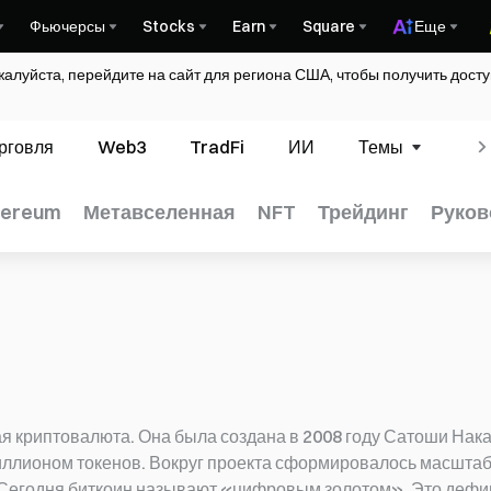
Фьючерсы
Stocks
Earn
Square
Еще
жалуйста, перейдите на сайт для региона США, чтобы получить дос
рговля
Web3
TradFi
ИИ
Темы
Гл
hereum
Метавселенная
NFT
Трейдинг
Руков
 криптовалюта. Она была создана в 2008 году Сатоши Накам
иллионом токенов. Вокруг проекта сформировалось масштаб
Сегодня биткоин называют «цифровым золотом». Это дефиц