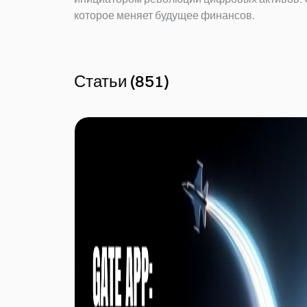
которое меняет будущее финансов.
Статьи
(
851
)