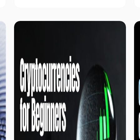
не смогут оценить возможные последствия,
пока компания не раскроет способ
финансирования сделки. Продажа
обыкновенных акций, выпуск
привилегированных акций, конвертируемый
долг или использование корпоративных
средств приводят к принципиально разным
последствиям для уровня разводнения, плеча,
количества Bitcoin на акцию и величины для
держателей акций.