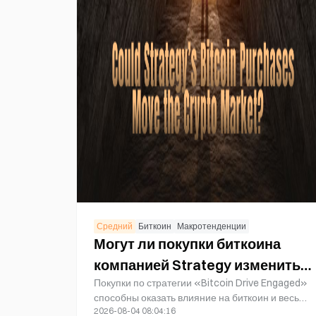
Средний
Биткоин
Макротенденции
Могут ли покупки биткоина
компанией Strategy изменить
Покупки по стратегии «Bitcoin Drive Engaged»
ситуацию на рынке крипто?
способны оказать влияние на биткоин и весь
2026-08-04 08:04:16
крипторынок. Однако даже значительный