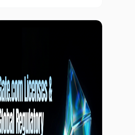
безопасную и прозрачную торговлю
цифровыми активами для миллионов
пользователей по всему миру. Многие
трейдеры не осознают, что комиссию за
торговлю можно уменьшить или полностью
компенсировать с помощью специальных
продуктов и кампаний. Таким образом,
торговля без комиссии становится реальной
практикой, а не маркетинговым обещанием.