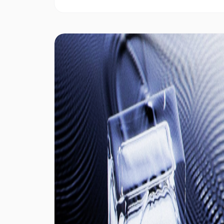
объем приобретения не гарантирует
немедленного роста цены. Итоговый эффект
определяется размером покупки, выбранным
способом исполнения, уровнем доступной
ликвидности, ожиданиями рынка, позицией по
деривативам, а также тем, усиливают или
нивелируют сделку другие источники спроса
либо предложения.