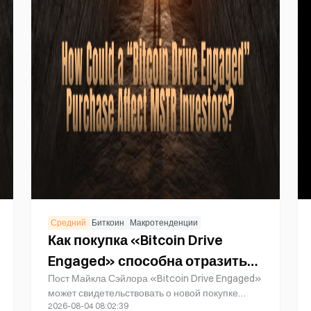
Средний
Биткоин
Макротенденции
Как покупка «Bitcoin Drive
Engaged» способна отразиться
Пост Майкла Сэйлора «Bitcoin Drive Engaged»
на инвесторах MSTR?
может свидетельствовать о новой покупке
2026-08-04 08:02:39
Bitcoin компанией Strategy. Однако инвесторы