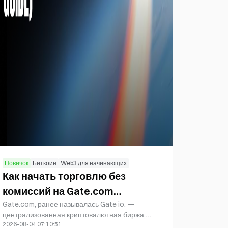
Новичок
Биткоин
Web3 для начинающих
Как начать торговлю без
комиссий на Gate.com
Gate.com, ранее называлась Gate io, —
(руководство 2026)
централизованная криптовалютная биржа,
2026-08-04 07:10:51
основанная в 2013 году. Она обеспечивает