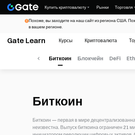
Купить криптовалюту
Рынки
Торговля
Похоже, вы заходите на наш сайт из региона США. По
в вашем регионе.
Gate Learn
Курсы
Криптовалюта
То
Все
Альткоины
Биткоин
Блокчейн
DeFi
Et
Биткоин
Биткоин — первая в мире децентрализованная
неизвестна. Выпуск биткоина ограничен 21 м
инициатором революции цифровых активов. 