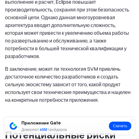
выполнение и расчет, Eclipse повышает
производительность, сохраняя при этом безопасность
основной цепи. Однако данная многоуровневая
архитектура вводит дополнительную сложность,
которая может привести к увеличению объема работы
по развертыванию и обслуживанию, а также
потребности в большей технической квалификации у
разработчиков.
В заключение, может ли технология SVM привлечь
достаточное количество разработчиков и создать
сильную экосистему зависит от того, какой продукт
использует свои технические преимущества и нацелен
на конкретные потребности приложения.
Приложение Gate
Скачать
Доверяют
45M
трейдеров
Потенциальные риски