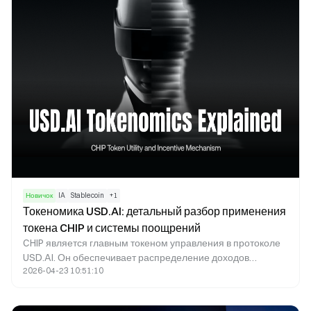
величины в децентрализованном кредитовании.
Новичок
IA
Stablecoin
+
1
Токеномика USD.AI: детальный разбор применения
токена CHIP и системы поощрений
CHIP является главным токеном управления в протоколе
USD.AI. Он обеспечивает распределение доходов
2026-04-23 10:51:10
протокола, корректировку процентных ставок по займам,
контроль рисков и стимулирует развитие экосистемы.
Благодаря CHIP, USD.AI объединяет доходы от