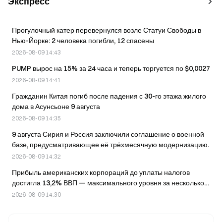
Экспресс
Прогулочный катер перевернулся возле Статуи Свободы в
Нью-Йорке: 2 человека погибли, 12 спасены
2026-08-09 14:43
PUMP вырос на 15% за 24 часа и теперь торгуется по $0,0027
2026-08-09 14:41
Гражданин Китая погиб после падения с 30-го этажа жилого
дома в Асунсьоне 9 августа
2026-08-09 14:35
9 августа Сирия и Россия заключили соглашение о военной
базе, предусматривающее её трёхмесячную модернизацию.
2026-08-09 14:32
Прибыль американских корпораций до уплаты налогов
достигла 13,2% ВВП — максимального уровня за несколько
десятилетий, заявила Кэти Вуд.
2026-08-09 14:30