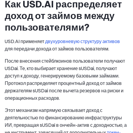
Как USD.AI распределяет
доход от займов между
пользователями?
USD.AI применяет
двухуровневую структуру активов
для передачи дохода от займов пользователям.
После внесения стейблкоинов пользователи получают
USDai. Те, кто выбирает хранение sUSDai, получают
доступ к доходу, генерируемому базовыми займами.
Протокол распределяет процентный доход от займов
держателям sUSDai после вычета резервов на риски и
операционных расходов.
Этот механизм напрямую связывает доход с
деятельностью по финансированию инфраструктуры
ИИ, превращая sUSDai в ончейн-актив с доходностью, а
не инструмент, зависящий от дополнительных
токен-