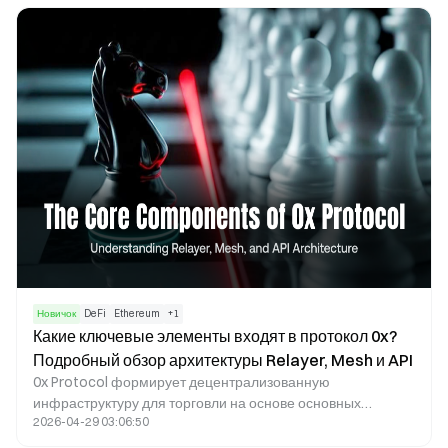
будущего роста.
Новичок
DeFi
Ethereum
+
1
Какие ключевые элементы входят в протокол 0x?
Подробный обзор архитектуры Relayer, Mesh и API
0x Protocol формирует децентрализованную
инфраструктуру для торговли на основе основных
2026-04-29 03:06:50
компонентов: Relayer, Mesh Network, 0x API и Exchange
Proxy. Relayer отвечает за офчейн-рассылку ордеров,