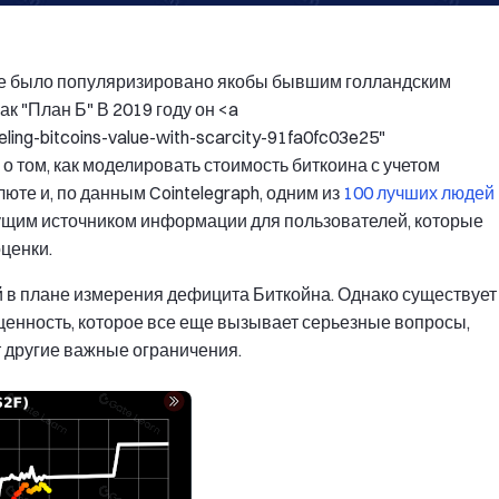
не было популяризировано якобы бывшим голландским
к "План Б" В 2019 году он <a
ling-bitcoins-value-with-scarcity-91fa0fc03e25"
те о том, как моделировать стоимость биткоина с учетом
те и, по данным Cointelegraph, одним из
100 лучших людей
дущим источником информации для пользователей, которые
оценки.
й в плане измерения дефицита Биткойна. Однако существует
ценность, которое все еще вызывает серьезные вопросы,
ет другие важные ограничения.