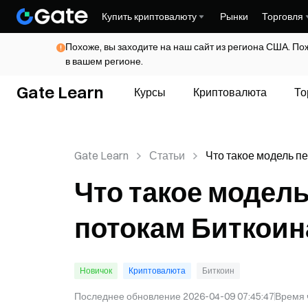
Купить криптовалюту
Рынки
Торговля
Похоже, вы заходите на наш сайт из региона США. По
в вашем регионе.
Gate Learn
Курсы
Криптовалюта
То
Gate Learn
Статьи
Что такое модель п
запасов к потокам 
Что такое модель
потокам Биткоин
Новичок
Криптовалюта
Биткоин
Последнее обновление
2026-04-09 07:45:47
Время 