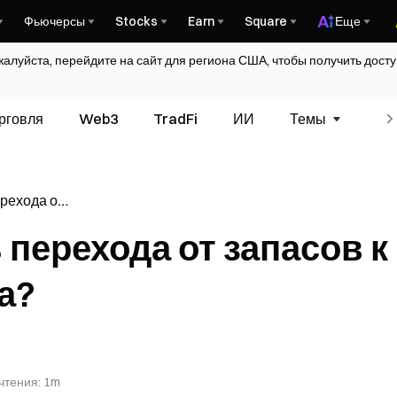
Фьючерсы
Stocks
Earn
Square
Еще
жалуйста, перейдите на сайт для региона США, чтобы получить дос
рговля
Web3
TradFi
ИИ
Темы
Гл
ерехода от
Биткоина?
 перехода от запасов к
а?
чтения
:
1m