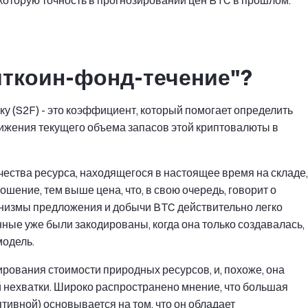
екоторую точность в прогнозировании цен BTC в прошлом.
иткоин-фонд-течение"?
у (S2F) - это коэффициент, который помогает определить
стижения текущего объема запасов этой криптовалюты в
ичества ресурса, находящегося в настоящее время на складе,
ошение, тем выше цена, что, в свою очередь, говорит о
низмы предложения и добычи BTC действительно легко
нные уже были закодированы, когда она только создавалась,
модель.
рования стоимости природных ресурсов, и, похоже, она
й нехватки. Широко распространено мнение, что большая
ятивной) основывается на том, что он обладает