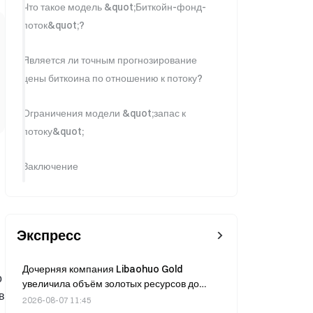
Что такое модель &quot;Биткойн-фонд-
поток&quot;?
Является ли точным прогнозирование
цены биткоина по отношению к потоку?
Ограничения модели &quot;запас к
потоку&quot;
Заключение
Экспресс
Дочерняя компания Libaohuo Gold
о
увеличила объём золотых ресурсов до
в
53,94 тонны по состоянию на 30 июня
2026-08-07 11:45