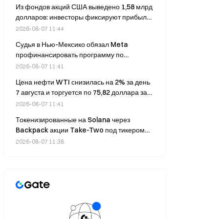
Из фондов акций США выведено 1,58 млрд
долларов: инвесторы фиксируют прибыль;
фонды денежного рынка привлекли 556,9
2026-08-07 11:44
млрд долларов
Судья в Нью-Мексико обязал Meta
профинансировать программу по
снижению вреда для молодёжи на сумму
2026-08-07 11:41
567 миллионов долларов, увеличив
Цена нефти WTI снизилась на 2% за день
совокупные финансовые обязательства
7 августа и торгуется по 75,82 доллара за
компании до 942 миллионов долларов.
баррель.
2026-08-07 11:41
Токенизированные на Solana через
Backpack акции Take-Two под тикером
TTWO торгуются по 233,79 доллара на
2026-08-07 11:38
фоне приближения выхода специального
выпуска Netflix, посвящённого GTA 6,
который запланирован на 27 августа.