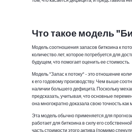
том, что касается дефицита, и представила н
Что такое модель "Б
Модель соотношения запасов биткоина к поток
количество лет, которое потребуется для до
будущем, что помогает оценить ее стоимость.
Модель "Запас к потоку" - это отношение кол
к его годовому производству. Чем выше соотн
наличии большего дефицита. Поскольку меха
предсказать, учитывая, что основные переме
она многократно доказала свою точность как 
Эта модель обычно применяется для прогнози
работает для биткоина в силу его собственно
часть стоимости этого актива (помимо спекул